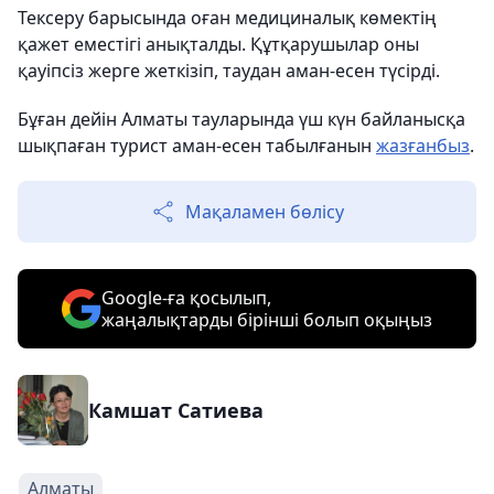
Тексеру барысында оған медициналық көмектің
қажет еместігі анықталды. Құтқарушылар оны
қауіпсіз жерге жеткізіп, таудан аман-есен түсірді.
Бұған дейін Алматы тауларында үш күн байланысқа
шықпаған турист аман-есен табылғанын
жазғанбыз
.
Мақаламен бөлісу
Google-ға қосылып,
жаңалықтарды бірінші болып оқыңыз
Камшат Сатиева
Алматы