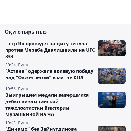
Оқи отырыңыз
Пётр Ян проведёт защиту титула
против Мераба Двалишвили на UFC
333
20:24, Бүгін
"Астана" одержала волевую победу
над "Окжетпесом" в матче КПЛ
19:56, Бүгін
Выигрышем медали завершился
дебют казахстанской
тяжелоатлетки Виктории
Мурашкиной на ЧА
19:43, Бүгін
"Динамо" без Зайнутдинова