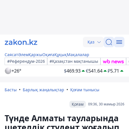
Қаз
Саясат
Әлем
Қаржы
Оқиға
Құқық
Мақалалар
#Референдум-2026
#Қазақстан мақтанышы
+26°
$
469.93
€
541.64
₽
5.71
Басты
Барлық жаңалықтар
Қоғам тынысы
Қоғам
09:36, 30 мамыр 2026
Түнде Алматы тауларында
шетелдік студент жоғалып