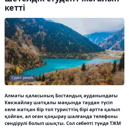
кетті
Сурет: pexels
Алматы қаласының Бостандық ауданындағы
Көкжайлау шатқалы маңында таудан түсіп
келе жатқан бір топ туристтің бірі артта қалып
қойған, ал оған қоңырау шалғанда телефоны
сөндірулі болып шықты. Сол себепті түнде ТЖМ