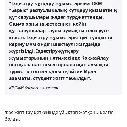
"Іздестіру-құтқару жұмыстарына ТЖМ
"Барыс" республикалық құтқару қызметінің
құтқарушылары жедел түрде аттанды.
Оқиға орнына жеткеннен кейін
құтқарушылар таулы аумақты тексеруге
кірісті. Іздестіру жұмыстары түнгі уақытта,
көріну мүмкіндігі шектеулі жағдайда
жүргізілді. Іздестіру-құтқару
жұмыстарының нәтижесінде Көкжайлау
шатқалынан төмен орналасқан аумақта
туристік топтан қалып қойған Иран
азаматы, студент жігіт табылды".
ҚР ТЖМ баспасөз қызметі
Жас жігіт тау беткейінде ұйықтап жатқаны белгілі
болды.