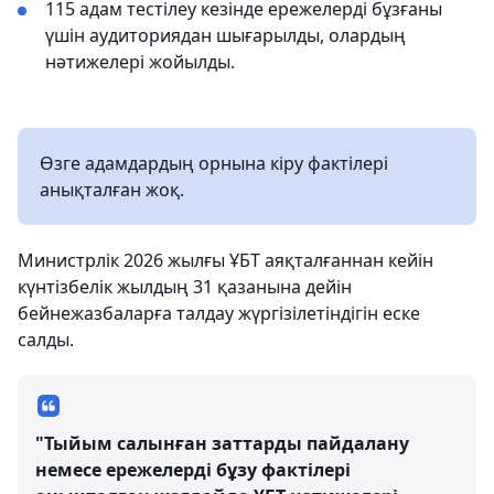
115 адам тестілеу кезінде ережелерді бұзғаны
үшін аудиториядан шығарылды, олардың
нәтижелері жойылды.
Өзге адамдардың орнына кіру фактілері
анықталған жоқ.
Министрлік 2026 жылғы ҰБТ аяқталғаннан кейін
күнтізбелік жылдың 31 қазанына дейін
бейнежазбаларға талдау жүргізілетіндігін еске
салды.
"Тыйым салынған заттарды пайдалану
немесе ережелерді бұзу фактілері