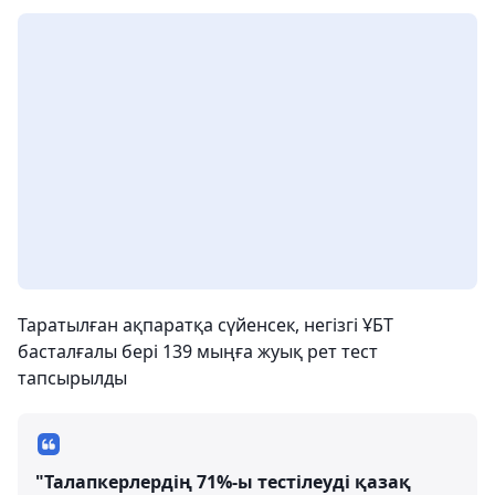
Таратылған ақпаратқа сүйенсек, негізгі ҰБТ
басталғалы бері 139 мыңға жуық рет тест
тапсырылды
"Талапкерлердің 71%-ы тестілеуді қазақ