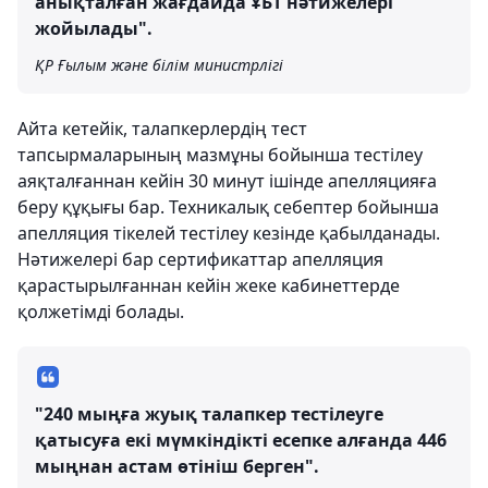
анықталған жағдайда ҰБТ нәтижелері
жойылады".
ҚР Ғылым және білім министрлігі
Айта кетейік, талапкерлердің тест
тапсырмаларының мазмұны бойынша тестілеу
аяқталғаннан кейін 30 минут ішінде апелляцияға
беру құқығы бар. Техникалық себептер бойынша
апелляция тікелей тестілеу кезінде қабылданады.
Нәтижелері бар сертификаттар апелляция
қарастырылғаннан кейін жеке кабинеттерде
қолжетімді болады.
"240 мыңға жуық талапкер тестілеуге
қатысуға екі мүмкіндікті есепке алғанда 446
мыңнан астам өтініш берген".