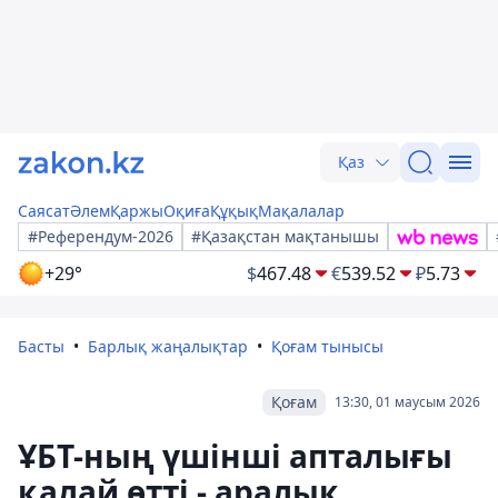
Қаз
Саясат
Әлем
Қаржы
Оқиға
Құқық
Мақалалар
#Референдум-2026
#Қазақстан мақтанышы
+29°
$
467.48
€
539.52
₽
5.73
Басты
Барлық жаңалықтар
Қоғам тынысы
Қоғам
13:30, 01 маусым 2026
ҰБТ-ның үшінші апталығы
қалай өтті - аралық