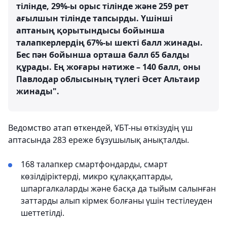
тілінде, 29%-ы орыс тілінде және 259 рет
ағылшын тілінде тапсырды. Үшінші
аптаның қорытындысы бойынша
талапкерлердің 67%-ы шекті балл жинады.
Бес пән бойынша орташа балл 65 балды
құрады. Ең жоғары нәтиже – 140 балл, оны
Павлодар облысының түлегі Әсет Альтаир
жинады".
Ведомство атап өткендей, ҰБТ-ны өткізудің үш
аптасында 283 ереже бұзушылық анықталды.
168 талапкер смартфондарды, смарт
көзілдіріктерді, микро құлаққаптарды,
шпаргалкаларды және басқа да тыйым салынған
заттарды алып кірмек болғаны үшін тестілеуден
шеттетілді.