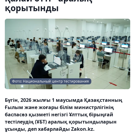
қорытынды
Фото: Национальный центр тестирования
Бүгін, 2026 жылғы 1 маусымда Қазақстанның
Ғылым және жоғары білім министрлігінің
баспасөз қызметі негізгі Ұлттық бірыңғай
тестілеудің (ҰБТ) аралық қорытындыларын
ұсынды, деп хабарлайды Zakon.kz.