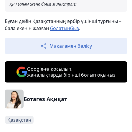
ҚР Ғылым және білім министрлігі
Бұған дейін Қазақстанның әрбір үшінші тұрғыны –
бала екенін жазған
болатынбыз
.
Мақаламен бөлісу
Google-ға қосылып,
жаңалықтарды бірінші болып оқыңыз
Ботагөз Ақиқат
Қазақстан