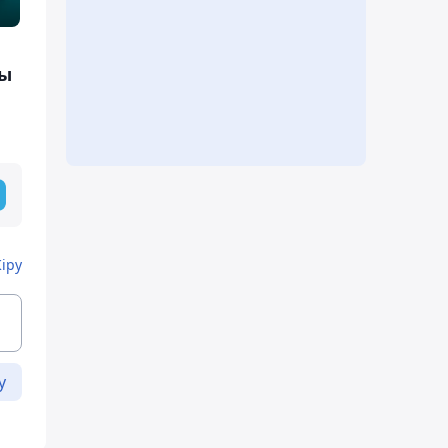
ды
Кіру
у