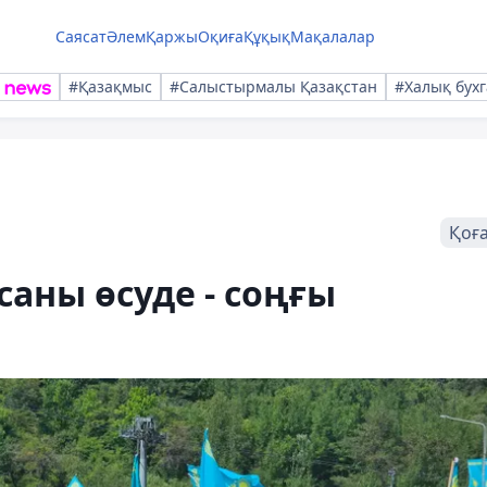
Саясат
Әлем
Қаржы
Оқиға
Құқық
Мақалалар
#Қазақмыс
#Салыстырмалы Қазақстан
#Халық бухг
Қоғ
саны өсуде - соңғы