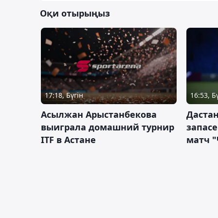
Оқи отырыңыз
17:18, Бүгін
16:53, Б
Асылжан Арыстанбекова
Дастан
выиграла домашний турнир
запас
ITF в Астане
матч "