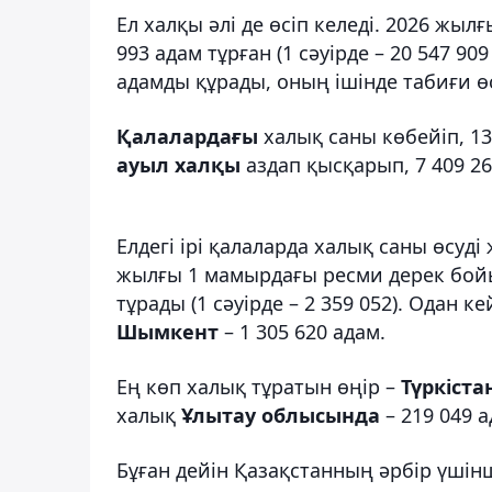
Ел халқы әлі де өсіп келеді. 2026 жы
993 адам тұрған (1 сәуірде – 20 547 9
адамды құрады, оның ішінде табиғи өсі
Қалалардағы
халық саны көбейіп, 13 
ауыл халқы
аздап қысқарып, 7 409 267
Елдегі ірі қалаларда халық саны өсуді
жылғы 1 мамырдағы ресми дерек бо
тұрады (1 сәуірде – 2 359 052). Одан к
Шымкент
– 1 305 620 адам.
Ең көп халық тұратын өңір –
Түркіста
халық
Ұлытау облысында
– 219 049 а
Бұған дейін Қазақстанның әрбір үшін