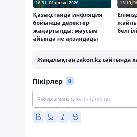
16:51, 01 шілде 2026
15:10, 
Қазақстанда инфляция
Еліміз
бойынша деректер
жайлы
жаңартылды: маусым
белгіл
айында не арзандады
Жаңалықтан zakon.kz сайтында х
Пікірлер
0