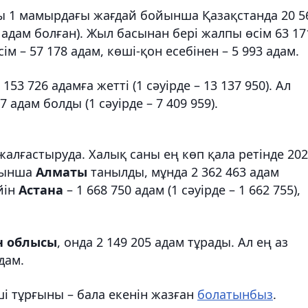
лғы 1 мамырдағы жағдай бойынша Қазақстанда 20 5
09 адам болған). Жыл басынан бері жалпы өсім 63 17
м – 57 178 адам, көші-қон есебінен – 5 993 адам.
153 726 адамға жетті (1 сәуірде – 13 137 950). Ал
 адам болды (1 сәуірде – 7 409 959).
 жалғастыруда. Халық саны ең көп қала ретінде 20
йынша
Алматы
танылды, мұнда 2 362 463 адам
ейін
Астана
– 1 668 750 адам (1 сәуірде – 1 662 755),
н облысы
, онда 2 149 205 адам тұрады. Ал ең аз
дам.
ші тұрғыны – бала екенін жазған
болатынбыз
.