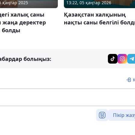
06 қаңтар 2025
13:22, 05 қаңтар 2026
дегі халық саны
Қазақстан халқының
 жаңа деректер
нақты саны белгілі бол
і болды
абардар болыңыз:
Пікір жаз