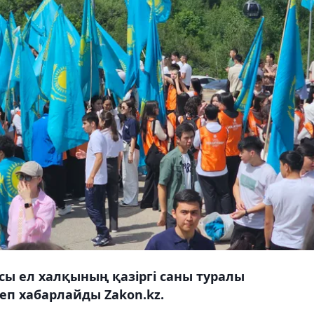
сы ел халқының қазіргі саны туралы
еп хабарлайды Zakon.kz.