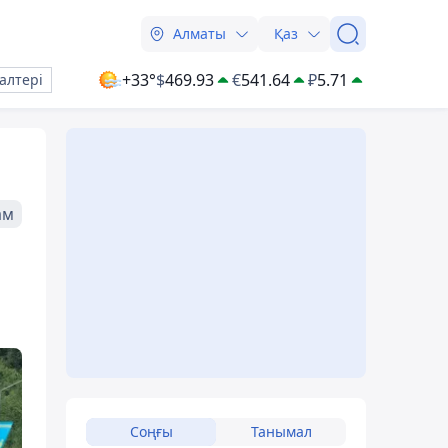
Алматы
Қаз
+33°
$
469.93
€
541.64
₽
5.71
алтері
ам
Соңғы
Танымал