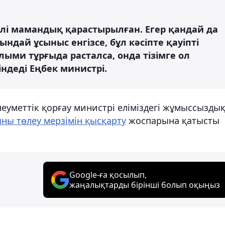
үрлі мамандық қарастырылған. Егер қандай да
ындай ұсыныс енгізсе, бұл кәсіпте қауіпті
лыми тұрғыда расталса, онда тізімге ол
йіндеді Еңбек министрі.
леуметтік қорғау министрі еліміздегі жұмыссызды
ны төлеу мерзімін қысқарту
жоспарына қатысты
Google-ға қосылып,
жаңалықтарды бірінші болып оқыңыз