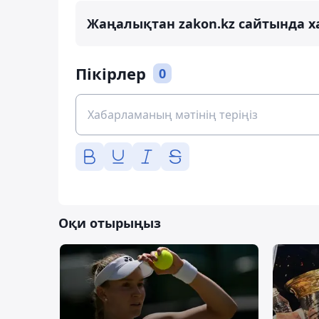
Жаңалықтан zakon.kz сайтында х
Пікірлер
0
Оқи отырыңыз