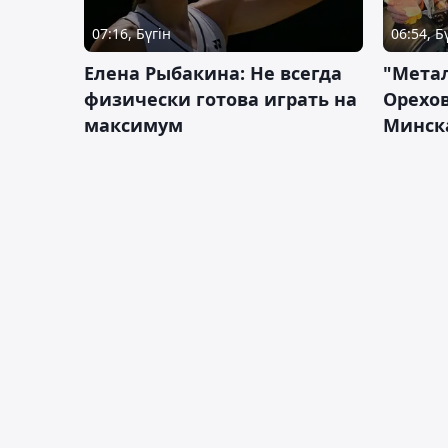
07:16, Бүгін
06:54, Б
Елена Рыбакина: Не всегда
"Мета
физически готова играть на
Орехов
максимум
Минск