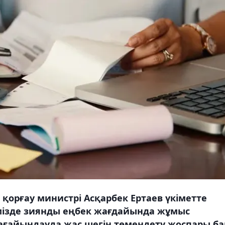
қорғау министрі Асқарбек Ертаев үкіметте
імізде зиянды еңбек жағдайында жұмыс
тағайындауда жас шегін төмендету жоспары ба