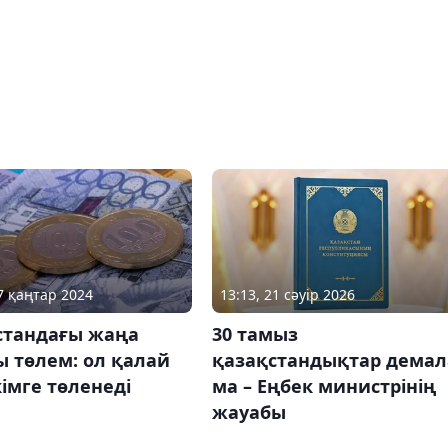
17 қаңтар 2024
13:13, 21 сәуір 2026
стандағы жаңа
30 тамыз
 төлем: ол қалай
қазақстандықтар демал
імге төленеді
ма – Еңбек министрінің
жауабы