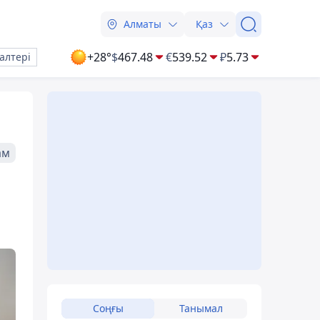
Алматы
Қаз
+28°
$
467.48
€
539.52
₽
5.73
алтері
ам
Соңғы
Танымал