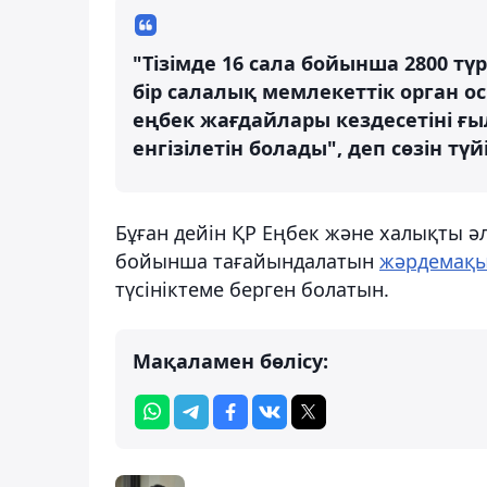
"Тізімде 16 сала бойынша 2800 т
бір салалық мемлекеттік орган ос
еңбек жағдайлары кездесетіні ғы
енгізілетін болады", деп сөзін тү
Бұған дейін ҚР Еңбек және халықты ә
бойынша тағайындалатын
жәрдемақы
түсініктеме берген болатын.
Мақаламен бөлісу: