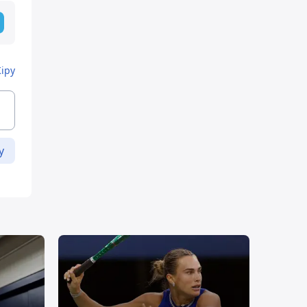
Кіру
у