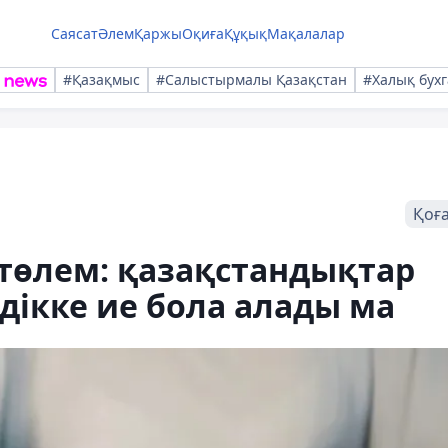
Саясат
Әлем
Қаржы
Оқиға
Құқық
Мақалалар
#Қазақмыс
#Салыстырмалы Қазақстан
#Халық бухг
Қоғ
төлем: қазақстандықтар
ікке ие бола алады ма