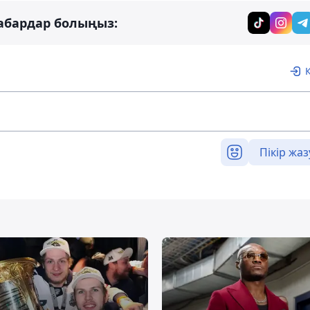
абардар болыңыз:
Пікір жаз