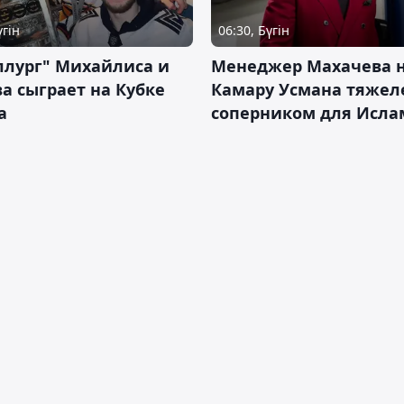
үгін
06:30, Бүгін
ллург" Михайлиса и
Менеджер Махачева 
а сыграет на Кубке
Камару Усмана тяже
а
соперником для Исла