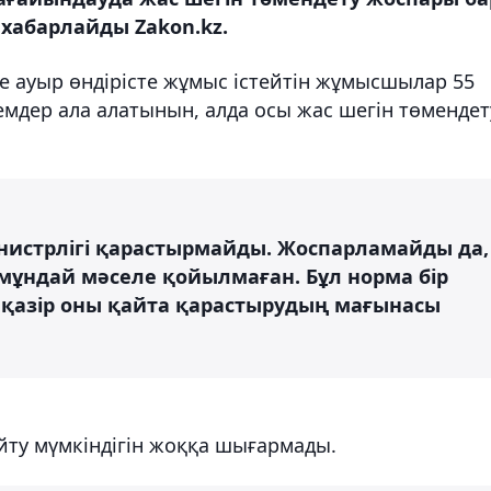
 хабарлайды Zakon.kz.
 ауыр өндірісте жұмыс істейтін жұмысшылар 55
емдер ала алатынын, алда осы жас шегін төмендет
нистрлігі қарастырмайды. Жоспарламайды да,
мұндай мәселе қойылмаған. Бұл норма бір
қазір оны қайта қарастырудың мағынасы
ңейту мүмкіндігін жоққа шығармады.