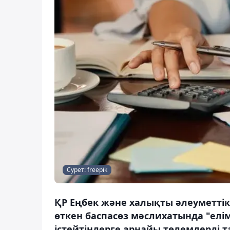
Сурет: freepik
ҚР Еңбек және халықты әлеуметтік 
өткен баспасөз мәслихатында "ел
істейтіндерге арнайы төлемдерді 