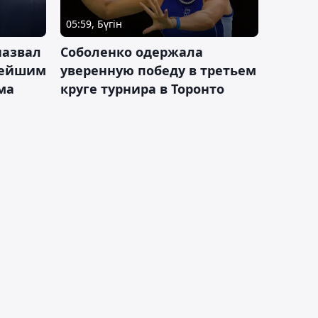
05:59, Бүгін
назвал
Соболенко одержала
лейшим
уверенную победу в третьем
ма
круге турнира в Торонто