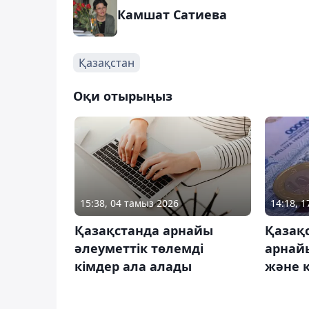
Камшат Сатиева
Қазақстан
Оқи отырыңыз
15:38, 04 тамыз 2026
14:18, 
Қазақстанда арнайы
Қазақ
әлеуметтік төлемді
арнайы
кімдер ала алады
және к