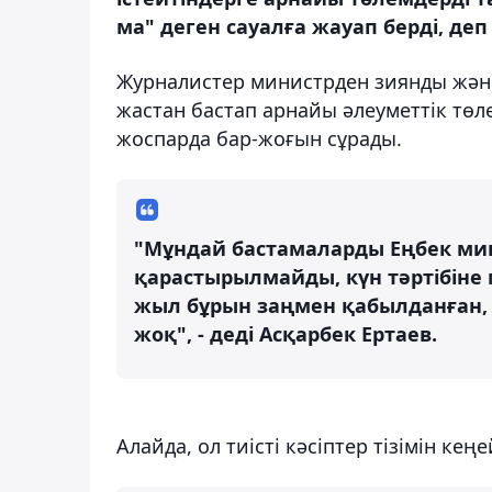
ма" деген сауалға жауап берді, деп
Журналистер министрден зиянды және
жастан бастап арнайы әлеуметтік төл
жоспарда бар-жоғын сұрады.
"Мұндай бастамаларды Еңбек ми
қарастырылмайды, күн тәртібіне 
жыл бұрын заңмен қабылданған, 
жоқ", - деді Асқарбек Ертаев.
Алайда, ол тиісті кәсіптер тізімін ке