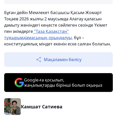
Бұған дейін Мемлекет басшысы Қасым-Жомарт
Тоқаев 2026 жылғы 2 маусымда Алатау қаласын
дамыту жөніндегі кеңесте сөйлеген сөзінде Үкімет
пен әкімдерге
"Таза Қазақстан"
тұжырымдамасының орындалуы,
бұл –
конституциялық міндет екенін еске салған болатын.
Мақаламен бөлісу
Google-ға қосылып,
жаңалықтарды бірінші болып оқыңыз
Камшат Сатиева