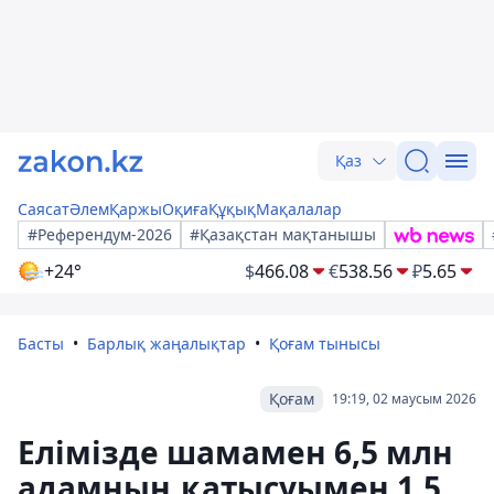
Қаз
Саясат
Әлем
Қаржы
Оқиға
Құқық
Мақалалар
#Референдум-2026
#Қазақстан мақтанышы
+24°
$
466.08
€
538.56
₽
5.65
Басты
Барлық жаңалықтар
Қоғам тынысы
Қоғам
19:19, 02 маусым 2026
Елімізде шамамен 6,5 млн
адамның қатысуымен 1,5