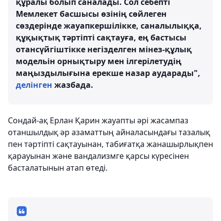
құралы болып саналады. Сол себепті
Мемлекет басшысы өзінің сөйлеген
сөздерінде жауапкершілікке, саналылыққа,
құқықтық тәртіпті сақтауға, ең бастысы
отансүйгіштікке негізделген мінез-құлық
модельін орнықтыру мен ілгерілетудің
маңыздылығына ерекше назар аударады",
делінген
жазбада.
Сондай-ақ Ерлан Қарин жауапты әрі жасампаз
отаншылдық әр азаматтың айналасындағы тазалық
пен тәртіпті сақтауынан, табиғатқа жанашырлықпен
қарауынан және вандализмге қарсы күресінен
басталатынын атап өтеді.