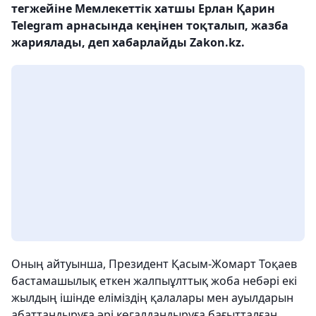
тегжейіне Мемлекеттік хатшы Ерлан Қарин
Telegram арнасында кеңінен тоқталып, жазба
жариялады, деп хабарлайды Zakon.kz.
Оның айтуынша, Президент Қасым-Жомарт Тоқаев
бастамашылық еткен жалпыұлттық жоба небәрі екі
жылдың ішінде еліміздің қалалары мен ауылдарын
абаттандыруға әрі көгалдандыруға бағытталған