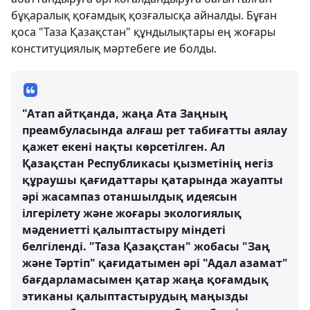
бұқаралық қоғамдық қозғалысқа айналды. Бұған
қоса "Таза Қазақстан" құндылықтары ең жоғары
конституциялық мәртебеге ие болды.
"Атап айтқанда, жаңа Ата Заңның
преамбуласында алғаш рет табиғатты аялау
қажет екені нақты көрсетілген. Ал
Қазақстан Республикасы қызметінің негіз
құраушы қағидаттары қатарында жауапты
әрі жасампаз отаншылдық идеясын
ілгерілету және жоғары экологиялық
мәдениетті қалыптастыру міндеті
белгіленді. "Таза Қазақстан" жобасы "Заң
және Тәртіп" қағидатымен әрі "Адал азамат"
бағдарламасымен қатар жаңа қоғамдық
этиканы қалыптастырудың маңызды