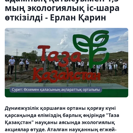
мың экологиялық іс-шара
өткізілді - Ерлан Қарин
Сурет: Өскемен қаласының ақпараттық орталығы
Дүниежүзілік қоршаған ортаны қорғау күні
қарсаңында еліміздің барлық өңірінде "Таза
Қазақстан" науқаны аясында экологиялық
акциялар өтуде. Аталған науқанның егжей-