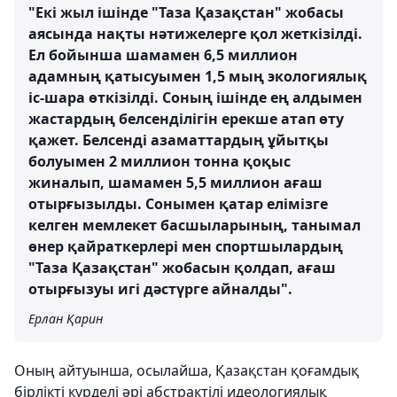
"Екі жыл ішінде "Таза Қазақстан" жобасы
аясында нақты нәтижелерге қол жеткізілді.
Ел бойынша шамамен 6,5 миллион
адамның қатысуымен 1,5 мың экологиялық
іс-шара өткізілді. Соның ішінде ең алдымен
жастардың белсенділігін ерекше атап өту
қажет. Белсенді азаматтардың ұйытқы
болуымен 2 миллион тонна қоқыс
жиналып, шамамен 5,5 миллион ағаш
отырғызылды. Сонымен қатар елімізге
келген мемлекет басшыларының, танымал
өнер қайраткерлері мен спортшылардың
"Таза Қазақстан" жобасын қолдап, ағаш
отырғызуы игі дәстүрге айналды".
Ерлан Қарин
Оның айтуынша, осылайша, Қазақстан қоғамдық
бірлікті күрделі әрі абстрактілі идеологиялық