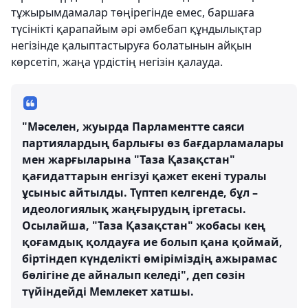
тұжырымдамалар төңірегінде емес, баршаға
түсінікті қарапайым әрі әмбебап құндылықтар
негізінде қалыптастыруға болатынын айқын
көрсетіп, жаңа үрдістің негізін қалауда.
"Мәселен, жуырда Парламентте саяси
партиялардың барлығы өз бағдарламалары
мен жарғыларына "Таза Қазақстан"
қағидаттарын енгізуі қажет екені туралы
ұсыныс айтылды. Түптеп келгенде, бұл –
идеологиялық жаңғырудың іргетасы.
Осылайша, "Таза Қазақстан" жобасы кең
қоғамдық қолдауға ие болып қана қоймай,
біртіндеп күнделікті өміріміздің ажырамас
бөлігіне де айналып келеді", деп сөзін
түйіндейді Мемлекет хатшы.