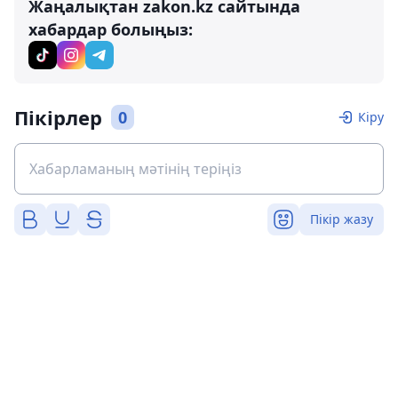
Жаңалықтан zakon.kz сайтында
хабардар болыңыз:
Пікірлер
0
Кіру
Пікір жазу