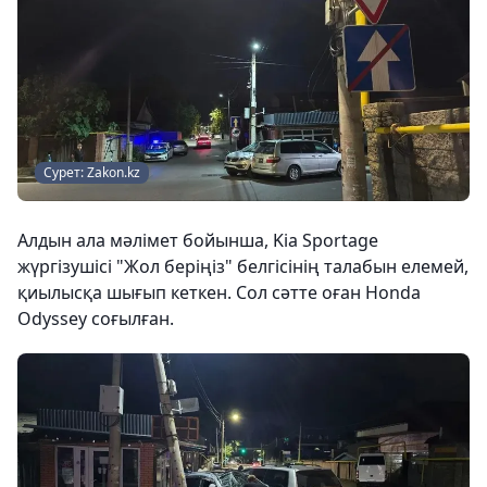
Сурет: Zakon.kz
Алдын ала мәлімет бойынша, Kia Sportage
жүргізушісі "Жол беріңіз" белгісінің талабын елемей,
қиылысқа шығып кеткен. Сол сәтте оған Honda
Odyssey соғылған.