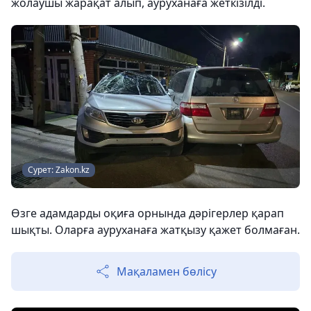
жолаушы жарақат алып, ауруханаға жеткізілді.
Сурет: Zakon.kz
Өзге адамдарды оқиға орнында дәрігерлер қарап
шықты. Оларға ауруханаға жатқызу қажет болмаған.
Мақаламен бөлісу