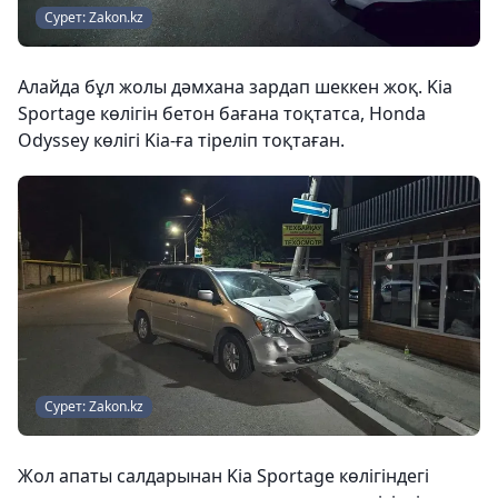
Сурет: Zakon.kz
Алайда бұл жолы дәмхана зардап шеккен жоқ. Kia
Sportage көлігін бетон бағана тоқтатса, Honda
Odyssey көлігі Kia-ға тіреліп тоқтаған.
Сурет: Zakon.kz
Жол апаты салдарынан Kia Sportage көлігіндегі