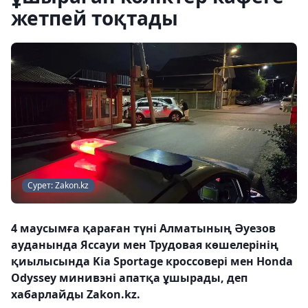
жетпей тоқтады
Сурет: Zakon.kz
4 маусымға қараған түні Алматының Әуезов
ауданында Яссауи мен Трудовая көшелерінің
қиылысында Kia Sportage кроссовері мен Honda
Odyssey минивэні апатқа ұшырады, деп
хабарлайды Zakon.kz.