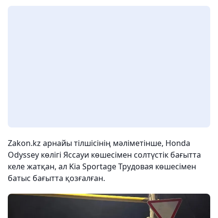
Zakon.kz арнайы тілшісінің мәліметінше, Honda
Odyssey көлігі Яссауи көшесімен солтүстік бағытта
келе жатқан, ал Kia Sportage Трудовая көшесімен
батыс бағытта қозғалған.