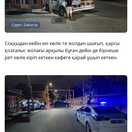
Сурет: Zakon.kz
Соққыдан кейін екі көлік те жолдан шығып, қарсы
қозғалыс жолағы арқылы бұған дейін де бірнеше
рет көлік кіріп кеткен кафеге қарай ұшып кеткен.