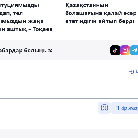
итуциямызды
Қазақстанның
дап, төл
болашағына қалай әсер
ымыздың жаңа
ететіндігін айтып берді
ын аштық – Тоқаев
абардар болыңыз:
Пікір жаз