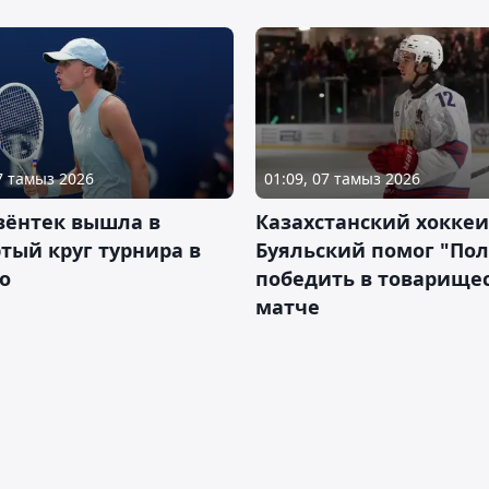
07 тамыз 2026
01:09, 07 тамыз 2026
вёнтек вышла в
Казахстанский хоккеи
тый круг турнира в
Буяльский помог "По
о
победить в товарище
матче