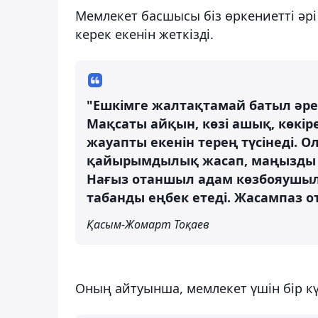
️Мемлекет басшысы біз өркениетті әрі
керек екенін жеткізді.
"Ешкімге жалтақтамай батыл әрек
Мақсаты айқын, көзі ашық, көкі
жауапты екенін терең түсінеді. О
қайырымдылық жасап, маңызды б
Нағыз отаншыл адам көзбояушыл
табанды еңбек етеді. Жасампаз о
Қасым-Жомарт Тоқаев
Оның айтуынша, мемлекет үшін бір к