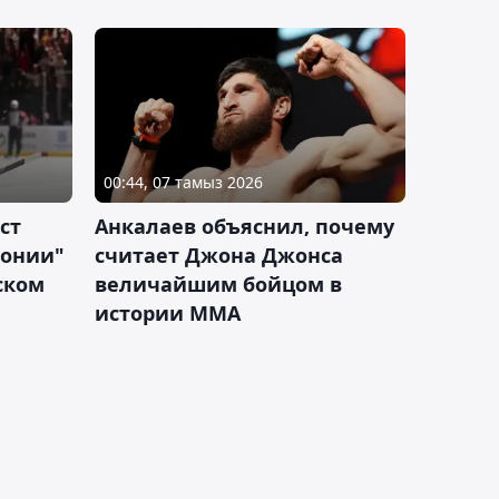
00:44, 07 тамыз 2026
ст
Анкалаев объяснил, почему
лонии"
считает Джона Джонса
ском
величайшим бойцом в
истории ММА