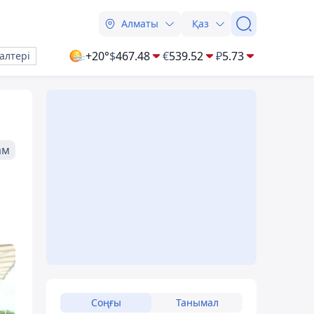
Алматы
Қаз
+20°
$
467.48
€
539.52
₽
5.73
алтері
ам
Соңғы
Танымал