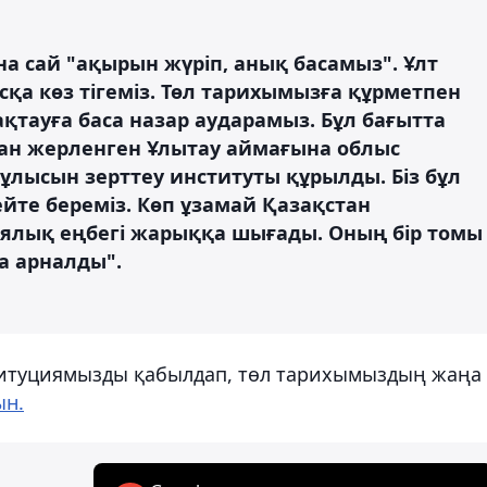
а сай "ақырын жүріп, анық басамыз". Ұлт
сқа көз тігеміз. Төл тарихымызға құрметпен
ақтауға баса назар аударамыз. Бұл бағытта
хан жерленген Ұлытау аймағына облыс
 ұлысын зерттеу институты құрылды. Біз бұл
йте береміз. Көп ұзамай Қазақстан
ялық еңбегі жарыққа шығады. Оның бір томы
а арналды".
ституциямызды қабылдап, төл тарихымыздың жаңа
ын.