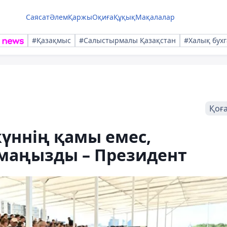
Саясат
Әлем
Қаржы
Оқиға
Құқық
Мақалалар
#Қазақмыс
#Салыстырмалы Қазақстан
#Халық бухг
Қоғ
күннің қамы емес,
маңызды – Президент