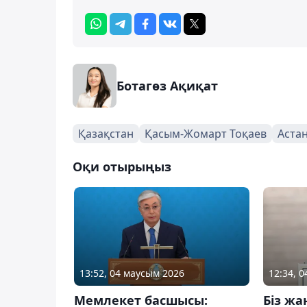
Ботагөз Ақиқат
Қазақстан
Қасым-Жомарт Тоқаев
Аста
Оқи отырыңыз
13:52, 04 маусым 2026
12:34, 
Мемлекет басшысы:
Біз жа