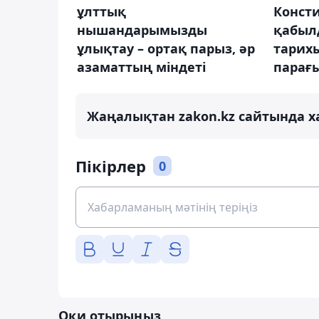
ұлттық
Конст
нышандарымызды
қабыл
ұлықтау – ортақ парыз, әр
тарих
азаматтың міндеті
парағ
Жаңалықтан zakon.kz сайтында х
Пікірлер
0
Оқи отырыңыз