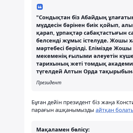
"Сондықтан біз Абайдың ұлағатын
мүддесін бәрінен биік қойып, алы
қарап, ұрпақтар сабақтастығын с
белсенді жұмыс істелуде. Жошы 
мәртебесі берілді. Елімізде Жошы
мекеменің ғылыми әлеуетін күше
тарихының жеті томдық академи
түгелдей Алтын Орда тақырыбын
Президент
Бұған дейін президент біз жаңа Кон
парағын ашқанымызды
айтқан болат
Мақаламен бөлісу: