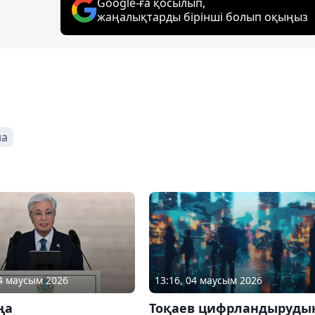
Google-ға қосылып,
жаңалықтарды бірінші болып оқыңыз
на
04 маусым 2026
13:16, 04 маусым 2026
ңа
Тоқаев цифрландыруды