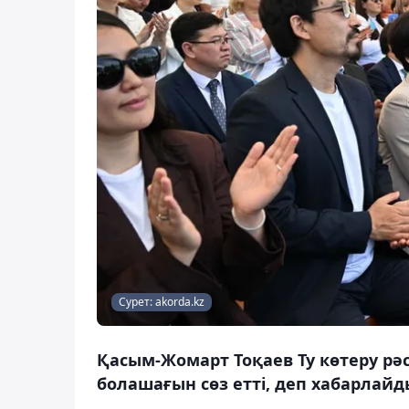
Сурет: akorda.kz
Қасым-Жомарт Тоқаев Ту көтеру рәс
болашағын сөз етті, деп хабарлайды