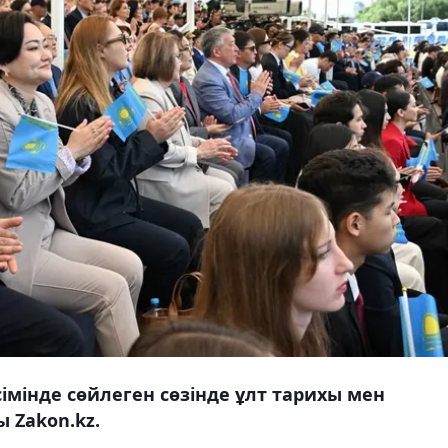
імінде сөйлеген сөзінде ұлт тарихы мен
 Zakon.kz.