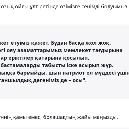
 озық ойлы ұлт ретінде өзімізге сенімді болуымыз
ет етуіміз қажет. Бұдан басқа жол жоқ.
регі ояу азаматтарымыз мемлекет тағдырына
лар еріктілер қатарына қосылып,
астамаларды табысты іске асырып жүр.
ыққа бармайды, шын патриот ел мүддесі үші
таншылдық дегеніміз де – осы".
үннің қамы емес, болашақтың жайы маңызды.