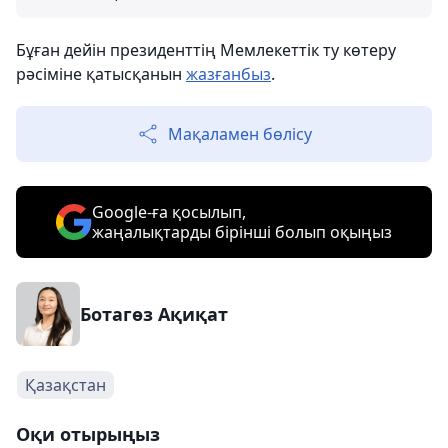
Бұған дейін президенттің Мемлекеттік ту көтеру
рәсіміне қатысқанын
жазғанбыз
.
Мақаламен бөлісу
Google-ға қосылып,
жаңалықтарды бірінші болып оқыңыз
Ботагөз Ақиқат
Қазақстан
Оқи отырыңыз