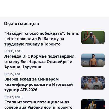
Оқи отырыңыз
"Находит способ побеждать": Tennis
Letter похвалил Рыбакину за
трудовую победу в Торонто
09:00, Бүгін
Легенда UFC Кормье подетвердил
отмену боя Чарльза Оливейры и
Армана Царукяна
08:19, Бүгін
Зверев вслед за Синнером
квалифицировался на Итоговый
турнир ATP-2026
07:47, Бүгін
Cтала известна потенциальная
соперница Рыбакиной в Торонто