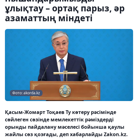
ұлықтау – ортақ парыз, әр
азаматтың міндеті
Фото: akorda.kz
Қасым-Жомарт Тоқаев Ту көтеру рәсімінде
сөйлеген сөзінде мемлекеттік рәміздерді
орынды пайдалану мәселесі бойынша қаулы
жайлы сөз қозғады, деп хабарлайды Zakon.kz.