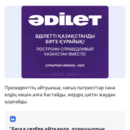
️Президенттің айтуынша, нағыз патриоттар ғана
елдің көшін алға бастайды, жердің шетін жаудан
қорғайды.
"Басқа сөзбен айтқанда, отаншылдық