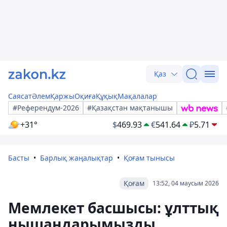
Қаз
Саясат
Әлем
Қаржы
Оқиға
Құқық
Мақалалар
#Референдум-2026
#Қазақстан мақтанышы
+31°
$
469.93
€
541.64
₽
5.71
Басты
Барлық жаңалықтар
Қоғам тынысы
Қоғам
13:52, 04 маусым 2026
Мемлекет басшысы: ұлттық
нышандарымызды