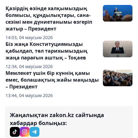
Қазірдің өзінде халқымыздың
болмысы, құндылықтары, сана-
сезімі мен дүниетанымы өзгеріп
жатыр – Президент
14:03, 04 маусым 2026
Біз жаңа Конституциямызды
қабылдап, төл тарихымыздың
жаңа парағын аштық – Тоқаев
12:34, 04 маусым 2026
Мемлекет үшін бір күннің қамы
емес, болашақтың жайы маңызды
– Президент
13:44, 04 маусым 2026
Жаңалықтан zakon.kz сайтында
хабардар болыңыз: