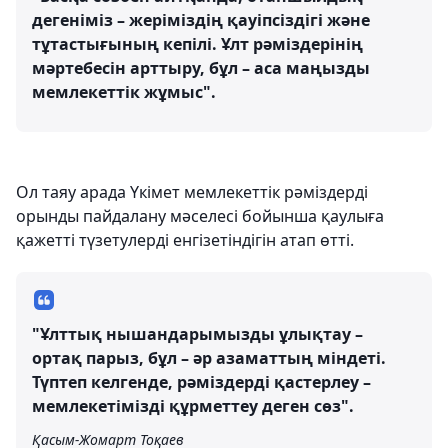
дегеніміз – жеріміздің қауіпсіздігі және
тұтастығының кепілі. Ұлт рәміздерінің
мәртебесін арттыру, бұл – аса маңызды
мемлекеттік жұмыс".
Ол таяу арада Үкімет мемлекеттік рәміздерді
орынды пайдалану мәселесі бойынша қаулыға
қажетті түзетулерді енгізетіндігін атап өтті.
"Ұлттық нышандарымызды ұлықтау –
ортақ парыз, бұл – әр азаматтың міндеті.
Түптеп келгенде, рәміздерді қастерлеу –
мемлекетімізді құрметтеу деген сөз".
Қасым-Жомарт Тоқаев