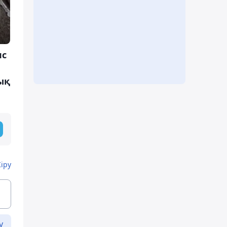
пс
ық
Кіру
у