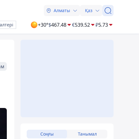
Алматы
Қаз
+30°
$
467.48
€
539.52
₽
5.73
алтері
ам
Соңғы
Танымал