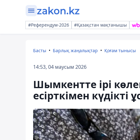
#Референдум-2026
#Қазақстан мақтанышы
Басты
Барлық жаңалықтар
Қоғам тынысы
14:53, 04 маусым 2026
Шымкентте ірі көле
есірткімен күдікті 