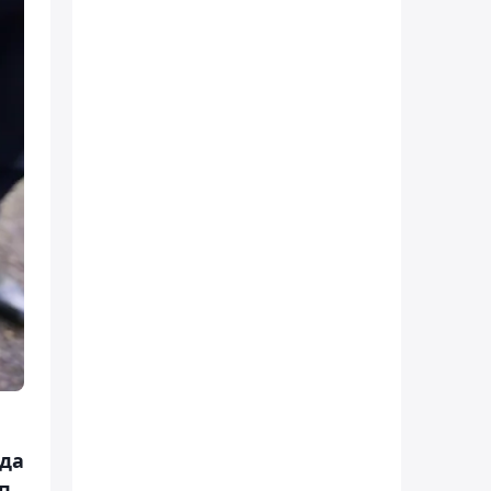
нда
п