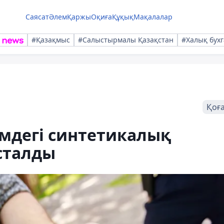
Саясат
Әлем
Қаржы
Оқиға
Құқық
Мақалалар
#Қазақмыс
#Салыстырмалы Қазақстан
#Халық бухг
Қоғ
мдегі синтетикалық
ұсталды