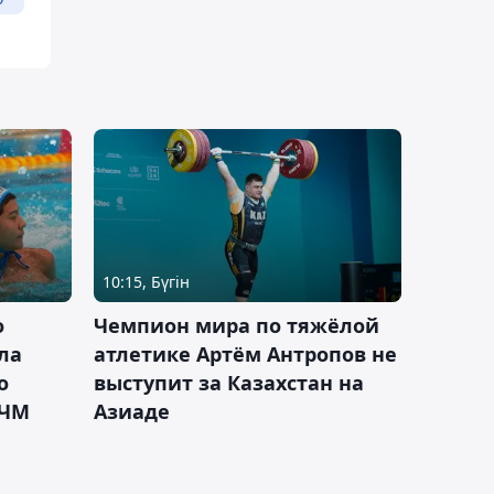
10:15, Бүгін
о
Чемпион мира по тяжёлой
ла
атлетике Артём Антропов не
о
выступит за Казахстан на
 ЧМ
Азиаде