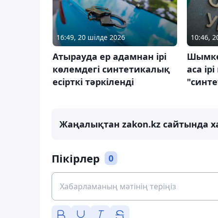
16:49, 20 шілде 2026
10:46, 
Атырауда ер адамнан ірі
Шымкен
көлемдегі синтетикалық
аса ір
есірткі тәркіленді
"синте
Жаңалықтан zakon.kz сайтында х
Пікірлер
0