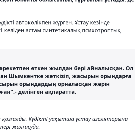
дікті автокөлікпен жүрген. Ұстау кезінде
1 келіден астам синтетикалық психотроптық
 әрекетпен өткен жылдан бері айналысқан. Ол
нан Шымкентке жеткізіп, жасырын орындарға
асырын орындардың орналасқан жерін
ан",- делінген ақпаратта.
қозғалды. Күдікті уақытша ұстау изоляторына
тері жалғасуда.