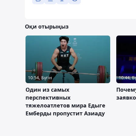
Оқи отырыңыз
10:54, Бүгін
10:44, Б
Один из самых
Почему
перспективных
заявко
тяжелоатлетов мира Едыге
Емберды пропустит Азиаду