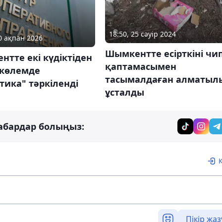
18:50, 25 сәуір 2024
20 ақпан 2026
Шымкентте есірткіні чи
тте екі күдіктіден
қаптамасымен
і көлемде
тасымалдаған алматыл
тика" тәркіленді
ұсталды
абардар болыңыз:
Пікір жаз