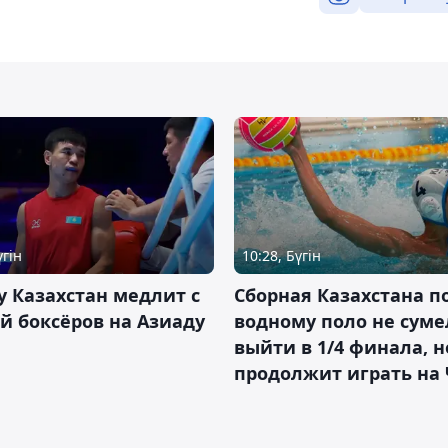
үгін
10:28, Бүгін
 Казахстан медлит с
Сборная Казахстана п
й боксёров на Азиаду
водному поло не суме
выйти в 1/4 финала, н
продолжит играть на