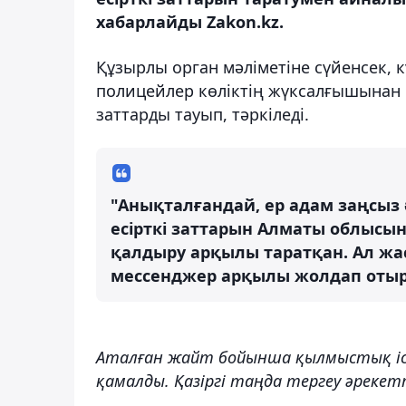
хабарлайды Zakon.kz.
Құзырлы орган мәліметіне сүйенсек, кү
полицейлер көліктің жүксалғышынан 
заттарды тауып, тәркіледі.
"Анықталғандай, ер адам заңсыз
есірткі заттарын Алматы облысы
қалдыру арқылы таратқан. Ал ж
мессенджер арқылы жолдап отырғ
Аталған жайт бойынша қылмыстық іс 
қамалды. Қазіргі таңда тергеу әрекет