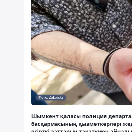
Фото: Zakon.kz
Шымкент қаласы полиция департам
басқармасының қызметкерлері жед
есірткі заттарын таратумен айнал