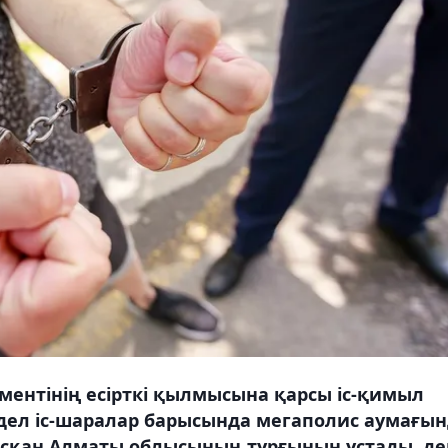
ентінің есірткі қылмысына қарсы іс-қимыл
ел іс-шаралар барысында мегаполис аумағы
ысқан Алматы облысының тұрғынын ұстады, де