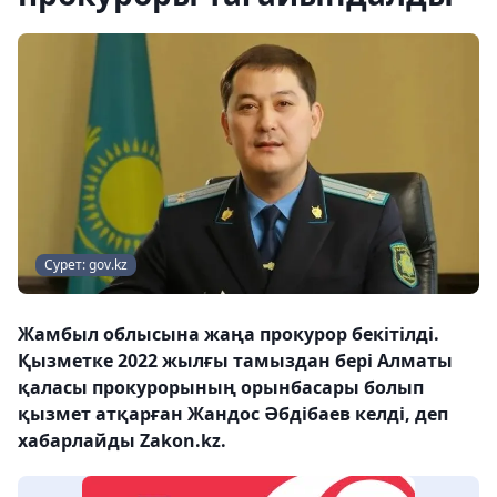
Сурет: gov.kz
Жамбыл облысына жаңа прокурор бекітілді.
Қызметке 2022 жылғы тамыздан бері Алматы
қаласы прокурорының орынбасары болып
қызмет атқарған Жандос Әбдібаев келді, деп
хабарлайды Zakon.kz.