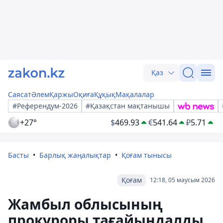
Қаз
Саясат
Әлем
Қаржы
Оқиға
Құқық
Мақалалар
#Референдум-2026
#Қазақстан мақтанышы
+27°
$
469.93
€
541.64
₽
5.71
Басты
Барлық жаңалықтар
Қоғам тынысы
Қоғам
12:18, 05 маусым 2026
Жамбыл облысының
прокуроры тағайындалды