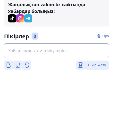
Жаңалықтан zakon.kz сайтында
хабардар болыңыз:
Пікірлер
0
Кіру
Пікір жазу