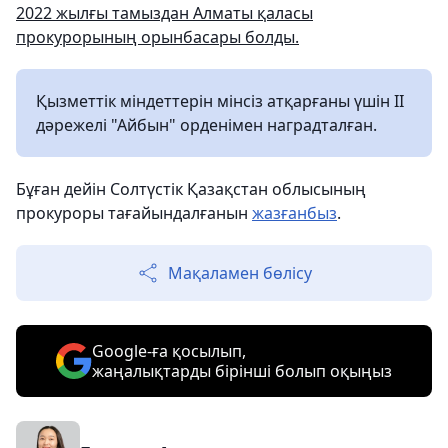
2022 жылғы тамыздан Алматы қаласы
прокурорының орынбасары болды.
Қызметтік міндеттерін мінсіз атқарғаны үшін II
дәрежелі "Айбын" орденімен наградталған.
Бұған дейін Солтүстік Қазақстан облысының
прокуроры тағайындалғанын
жазғанбыз
.
Мақаламен бөлісу
Google-ға қосылып,
жаңалықтарды бірінші болып оқыңыз