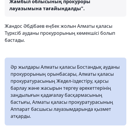
Жамбыл облысының прокуроры
лауазымына тағайындалды".
Жандос Әбдібаев еңбек жолын Алматы қаласы
Түрксіб ауданы прокурорының көмекшісі болып
бастады.
Әр жылдары Алматы қаласы Бостандық ауданы
прокурорының орынбасары, Алматы қаласы
прокуратурасының Жедел-іздестіру, қарсы
барлау және жасырын тергеу әрекеттерінің
заңдылығын қадағалау басқармасының
бастығы, Алматы қаласы прокуратурасының
Аппарат басшысы лауазымдарында қызмет
атқарды.