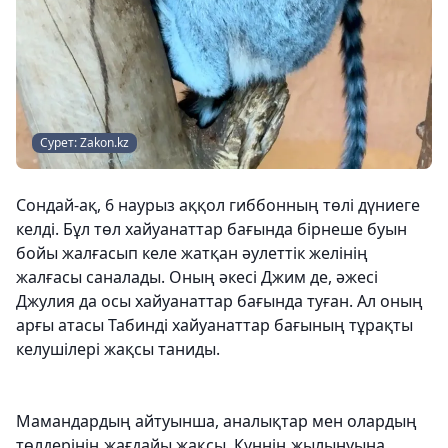
Сурет: Zakon.kz
Сондай-ақ, 6 наурыз аққол гиббонның төлі дүниеге
келді. Бұл төл хайуанаттар бағында бірнеше буын
бойы жалғасып келе жатқан әулеттік желінің
жалғасы саналады. Оның әкесі Джим де, әжесі
Джулия да осы хайуанаттар бағында туған. Ал оның
арғы атасы Табинді хайуанаттар бағының тұрақты
келушілері жақсы таниды.
Мамандардың айтуынша, аналықтар мен олардың
төлдерінің жағдайы жақсы. Күннің жылынуына