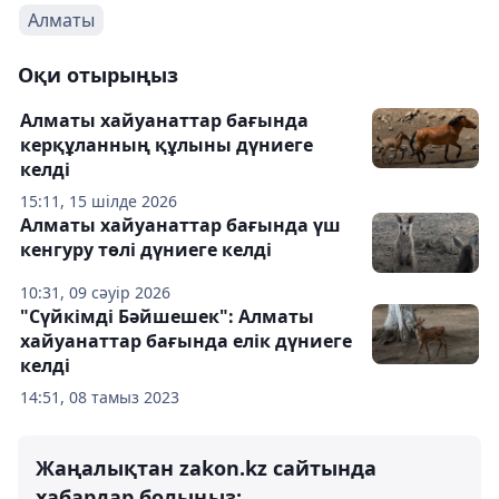
Алматы
Оқи отырыңыз
Алматы хайуанаттар бағында
керқұланның құлыны дүниеге
келді
15:11, 15 шілде 2026
Алматы хайуанаттар бағында үш
кенгуру төлі дүниеге келді
10:31, 09 сәуір 2026
"Сүйкімді Бәйшешек": Алматы
хайуанаттар бағында елік дүниеге
келді
14:51, 08 тамыз 2023
Жаңалықтан zakon.kz сайтында
хабардар болыңыз: