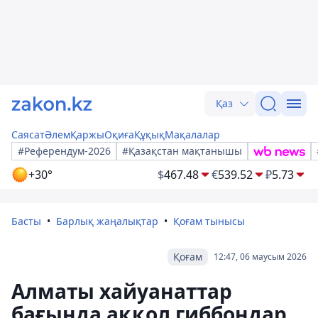
Қаз
Саясат
Әлем
Қаржы
Оқиға
Құқық
Мақалалар
#Референдум-2026
#Қазақстан мақтанышы
+30°
$
467.48
€
539.52
₽
5.73
Басты
Барлық жаңалықтар
Қоғам тынысы
Қоғам
12:47, 06 маусым 2026
Алматы хайуанаттар
бағында аққол гиббондар