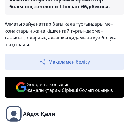
бөлімінің жетекшісі Шолпан Әбдібекова.
Алматы хайуанаттар бағы қала тұрғындары мен
қонақтарын жаңа кішкентай тұрғындармен
танысып, олардың алғашқы қадамына куә болуға
шақырады.
Мақаламен бөлісу
Google-ға қосылып,
жаңалықтарды бірінші болып оқыңыз
Айдос Қали