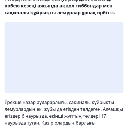
көбею кезеңі аясында аққол гиббондар мен
сақиналы құйрықты лемурлар ұрпақ өрбітті.
Ерекше назар аударарлығы, сақиналы құйрықты
лемурлардың екі жұбы да егізден төлдеген. Алғашқы
егіздер 6 наурызда, екінші жұптың төлдері 17
наурызда туған. Қазір олардың барлығы