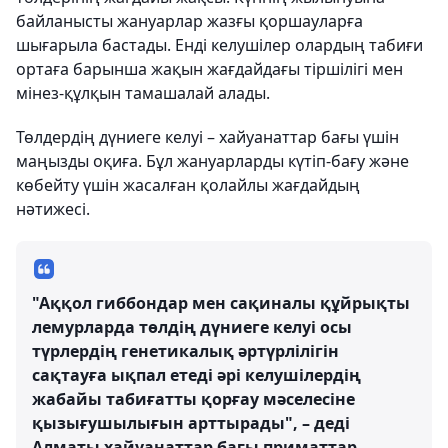
байланысты жануарлар жазғы қоршауларға
шығарыла бастады. Енді келушілер олардың табиғи
ортаға барынша жақын жағдайдағы тіршілігі мен
мінез-құлқын тамашалай алады.
Төлдердің дүниеге келуі – хайуанаттар бағы үшін
маңызды оқиға. Бұл жануарларды күтіп-бағу және
көбейту үшін жасалған қолайлы жағдайдың
нәтижесі.
"Аққол гиббондар мен сақиналы құйрықты
лемурларда төлдің дүниеге келуі осы
түрлердің генетикалық әртүрлілігін
сақтауға ықпал етеді әрі келушілердің
жабайы табиғатты қорғау мәселесіне
қызығушылығын арттырады", – деді
Алматы хайуанаттар бағы приматтар