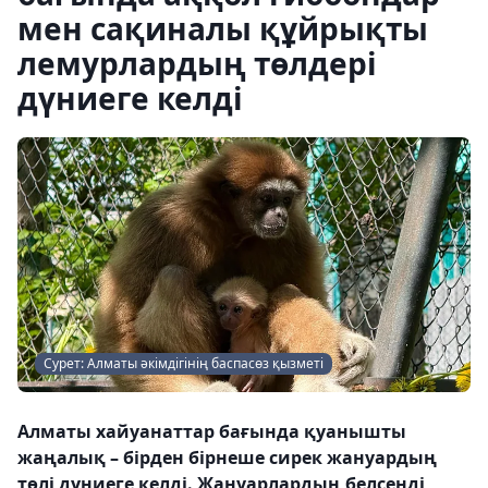
мен сақиналы құйрықты
лемурлардың төлдері
дүниеге келді
Сурет: Алматы әкімдігінің баспасөз қызметі
Алматы хайуанаттар бағында қуанышты
жаңалық – бірден бірнеше сирек жануардың
төлі дүниеге келді. Жануарлардың белсенді