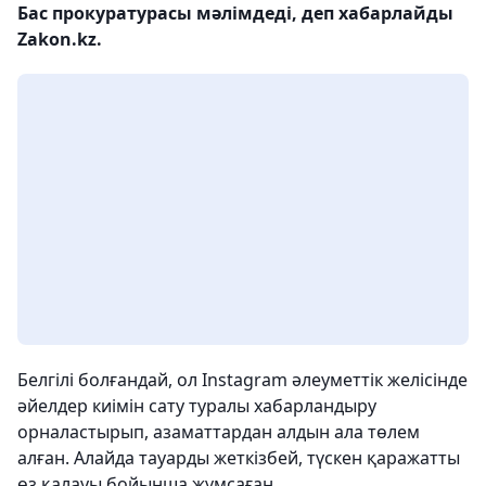
Бас прокуратурасы мәлімдеді, деп хабарлайды
Zakon.kz.
Белгілі болғандай, ол Instagram әлеуметтік желісінде
әйелдер киімін сату туралы хабарландыру
орналастырып, азаматтардан алдын ала төлем
алған. Алайда тауарды жеткізбей, түскен қаражатты
өз қалауы бойынша жұмсаған.