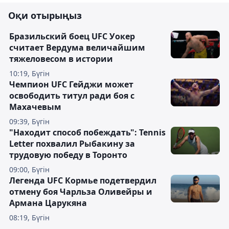
Оқи отырыңыз
Бразильский боец UFC Уокер
считает Вердума величайшим
тяжеловесом в истории
10:19, Бүгін
Чемпион UFC Гейджи может
освободить титул ради боя с
Махачевым
09:39, Бүгін
"Находит способ побеждать": Tennis
Letter похвалил Рыбакину за
трудовую победу в Торонто
09:00, Бүгін
Легенда UFC Кормье подетвердил
отмену боя Чарльза Оливейры и
Армана Царукяна
08:19, Бүгін