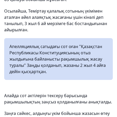
Осылайша, Теміртау қалалық сотының үкімімен
аталған әйел алаяқтық жасағаны үшін кінәлі деп
танылып, 3 жыл 6 ай мерзімге бас бостандығынан
айырылған.
Апелляциялық сатыдағы сот оған "Қазақстан
Республикасы Конституциясының отыз
жылдығына байланысты рақымшылық жасау
туралы" Заңды қолданып, жазаны 2 жыл 4 айға
дейін қысқартқан.
Алайда сот актілерін тексеру барысында
рақымшылықтың заңсыз қолданылғаны анықталды.
Заңға сәйкес, алдыңғы үкім бойынша жазасын өтеу