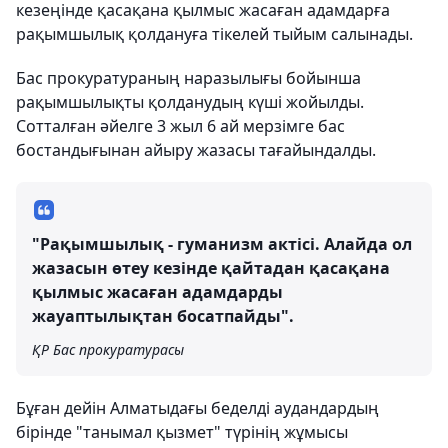
кезеңінде қасақана қылмыс жасаған адамдарға
рақымшылық қолдануға тікелей тыйым салынады.
Бас прокуратураның наразылығы бойынша
рақымшылықты қолданудың күші жойылды.
Сотталған әйелге 3 жыл 6 ай мерзімге бас
бостандығынан айыру жазасы тағайындалды.
"Рақымшылық - гуманизм актісі. Алайда ол
жазасын өтеу кезінде қайтадан қасақана
қылмыс жасаған адамдарды
жауаптылықтан босатпайды".
ҚР Бас прокуратурасы
Бұған дейін Алматыдағы беделді аудандардың
бірінде "танымал қызмет" түрінің жұмысы