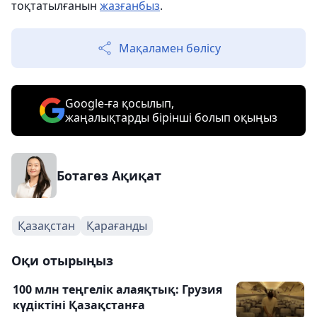
тоқтатылғанын
жазғанбыз
.
Мақаламен бөлісу
Google-ға қосылып,
жаңалықтарды бірінші болып оқыңыз
Ботагөз Ақиқат
Қазақстан
Қарағанды
Оқи отырыңыз
100 млн теңгелік алаяқтық: Грузия
күдіктіні Қазақстанға