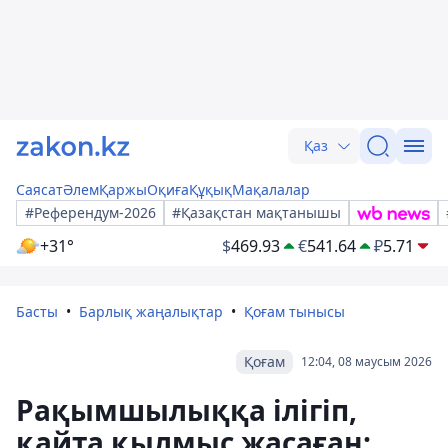
Қаз
Саясат
Әлем
Қаржы
Оқиға
Құқық
Мақалалар
#Референдум-2026
#Қазақстан мақтанышы
+31°
$
469.93
€
541.64
₽
5.71
Басты
Барлық жаңалықтар
Қоғам тынысы
Қоғам
12:04, 08 маусым 2026
Рақымшылыққа ілігіп,
қайта қылмыс жасаған: