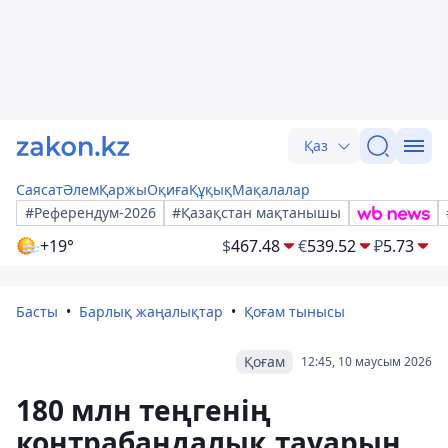
Қаз
Саясат
Әлем
Қаржы
Оқиға
Құқық
Мақалалар
#Референдум-2026
#Қазақстан мақтанышы
+19°
$
467.48
€
539.52
₽
5.73
Басты
Барлық жаңалықтар
Қоғам тынысы
Қоғам
12:45, 10 маусым 2026
180 млн теңгенің
контрабандалық тауарын