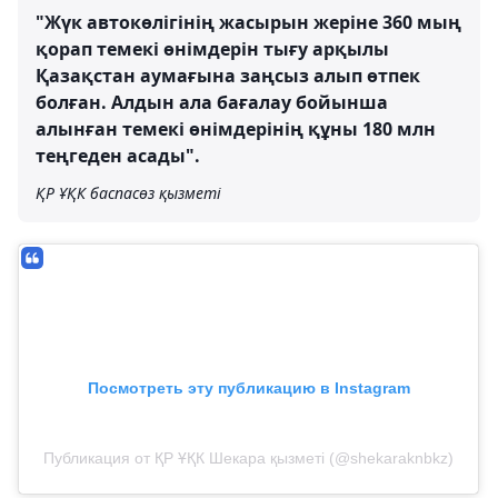
"Жүк автокөлігінің жасырын жеріне 360 мың
қорап темекі өнімдерін тығу арқылы
Қазақстан аумағына заңсыз алып өтпек
болған. Алдын ала бағалау бойынша
алынған темекі өнімдерінің құны 180 млн
теңгеден асады".
ҚР ҰҚК баспасөз қызметі
Посмотреть эту публикацию в Instagram
Публикация от ҚР ҰҚК Шекара қызметі (@shekaraknbkz)