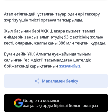
Атап өтілгендей, ұсталған тауар одан әрі тексеру
жүргізу үшін тиісті органға тапсырылды.
Жыл басынан бері ҰҚК Шекара қызметі темекі
өнімдерін заңсыз алып өтудің 93 фактісінің жолын
кесті, олардың жалпы құны 386 млн теңгені құрады.
Бұған дейін ҰҚК Алматы әуежайында тыйым
салынған "өсімдікті" тасымалдаған шетелдік
бойжеткенді құрықтағанын
жазғанбыз
.
Мақаламен бөлісу
Google-ға қосылып,
жаңалықтарды бірінші болып оқыңыз