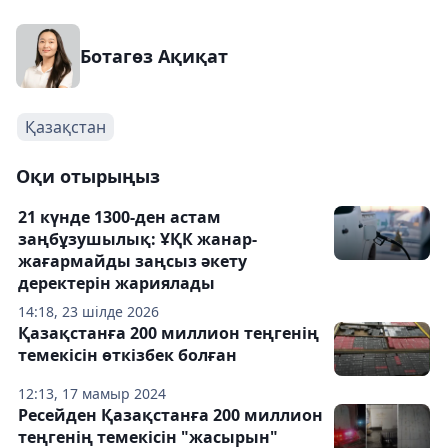
Ботагөз Ақиқат
Қазақстан
Оқи отырыңыз
21 күнде 1300-ден астам
заңбұзушылық: ҰҚК жанар-
жағармайды заңсыз әкету
деректерін жариялады
14:18, 23 шілде 2026
Қазақстанға 200 миллион теңгенің
темекісін өткізбек болған
12:13, 17 мамыр 2024
Ресейден Қазақстанға 200 миллион
теңгенің темекісін "жасырын"