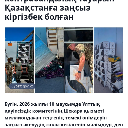
Қазақстанға заңсыз
кіргізбек болған
Сурет: gov.kz
Бүгін, 2026 жылғы 10 маусымда Ұлттық
қауіпсіздік комитетінің Шекара қызметі
миллиондаған теңгенің темекі өнімдерін
заңсыз әкелудің жолы кесілгенін мәлімдеді, деп