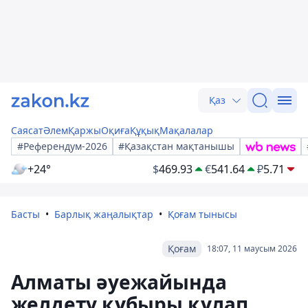
Қаз
Саясат
Әлем
Қаржы
Оқиға
Құқық
Мақалалар
#Референдум-2026
#Қазақстан мақтанышы
+24°
$
469.93
€
541.64
₽
5.71
Басты
Барлық жаңалықтар
Қоғам тынысы
Қоғам
18:07, 11 маусым 2026
Алматы әуежайында
желдету құбыры құлап