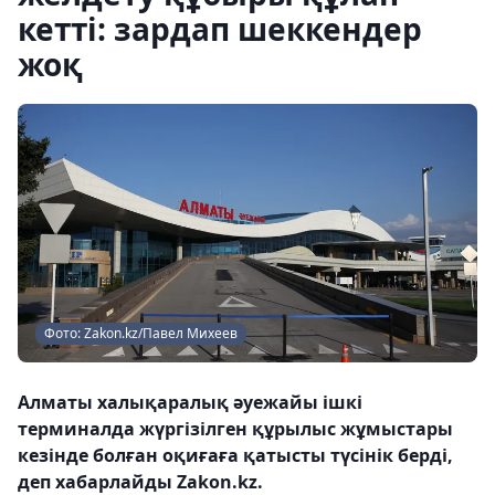
кетті: зардап шеккендер
жоқ
Фото: Zakon.kz/Павел Михеев
Алматы халықаралық әуежайы ішкі
терминалда жүргізілген құрылыс жұмыстары
кезінде болған оқиғаға қатысты түсінік берді,
деп хабарлайды Zakon.kz.