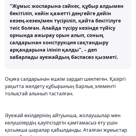
"Жұмыс жоспарына сәйкес, құбыр алдымен
бекітіліп, кейін қажетті деңгейге дейін
кезең-кезеңімен түсіріліп, қайта бекітілуге
тиіс болған. Алайда түсіру кезінде түйісу
орнында ажырау орын алып, соның
салдарынан конструкция сақтандыру
арқандарына ілініп қалды", – деп
хабарлады әуежайдың баспасөз қызметі.
Оқиға салдарынан ешкім зардап шекпеген. Қазіргі
уақытта желдету құбырының барлық элементі
толықтай алынып тасталған.
Әуежай өкілдерінің айтуынша, жолаушылар мен
келушілердің қауіпсіздігін қамтамасыз ету үшін
қосымша шаралар қабылданды. Аталған жұмыстар