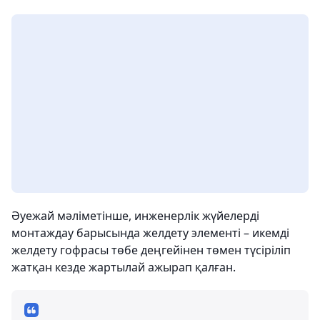
Әуежай мәліметінше, инженерлік жүйелерді
монтаждау барысында желдету элементі – икемді
желдету гофрасы төбе деңгейінен төмен түсіріліп
жатқан кезде жартылай ажырап қалған.