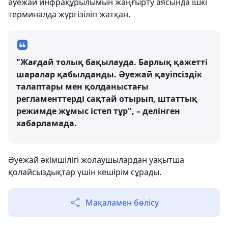
әуежай инфрақұрылымын жаңғырту аясында ішкі
терминалда жүргізіліп жатқан.
"Жағдай толық бақылауда. Барлық қажетті
шаралар қабылданды. Әуежай қауіпсіздік
талаптары мен қолданыстағы
регламенттерді сақтай отырып, штаттық
режимде жұмыс істеп тұр", – делінген
хабарламада.
Әуежай әкімшілігі жолаушылардан уақытша
қолайсыздықтар үшін кешірім сұрады.
Мақаламен бөлісу