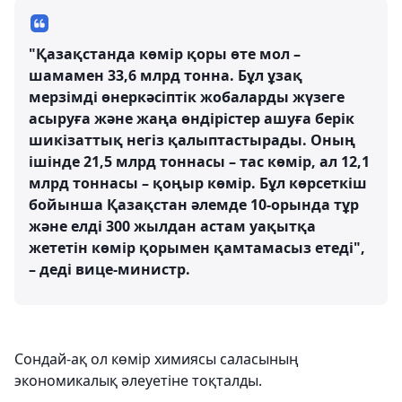
"Қазақстанда көмір қоры өте мол –
шамамен 33,6 млрд тонна. Бұл ұзақ
мерзімді өнеркәсіптік жобаларды жүзеге
асыруға және жаңа өндірістер ашуға берік
шикізаттық негіз қалыптастырады. Оның
ішінде 21,5 млрд тоннасы – тас көмір, ал 12,1
млрд тоннасы – қоңыр көмір. Бұл көрсеткіш
бойынша Қазақстан әлемде 10-орында тұр
және елді 300 жылдан астам уақытқа
жететін көмір қорымен қамтамасыз етеді",
– деді вице-министр.
Сондай-ақ ол көмір химиясы саласының
экономикалық әлеуетіне тоқталды.