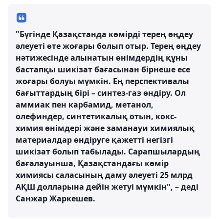
"Бүгінде Қазақстанда көмірді терең өңдеу
әлеуеті өте жоғары болып отыр. Терең өңдеу
нәтижесінде алынатын өнімдердің құны
бастапқы шикізат бағасынан бірнеше есе
жоғары болуы мүмкін. Ең перспективалы
бағыттардың бірі – синтез-газ өндіру. Ол
аммиак пен карбамид, метанол,
олефиндер, синтетикалық отын, кокс-
химия өнімдері және заманауи химиялық
материалдар өндіруге қажетті негізгі
шикізат болып табылады. Сарапшылардың
бағалауынша, Қазақстандағы көмір
химиясы саласының даму әлеуеті 25 млрд
АҚШ долларына дейін жетуі мүмкін", – деді
Санжар Жаркешев.