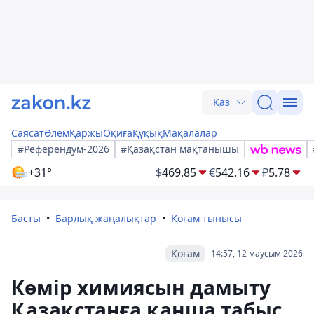
Қаз
Саясат
Әлем
Қаржы
Оқиға
Құқық
Мақалалар
#Референдум-2026
#Қазақстан мақтанышы
+31°
$
469.85
€
542.16
₽
5.78
Басты
Барлық жаңалықтар
Қоғам тынысы
Қоғам
14:57, 12 маусым 2026
Көмір химиясын дамыту
Қазақстанға қанша табыс