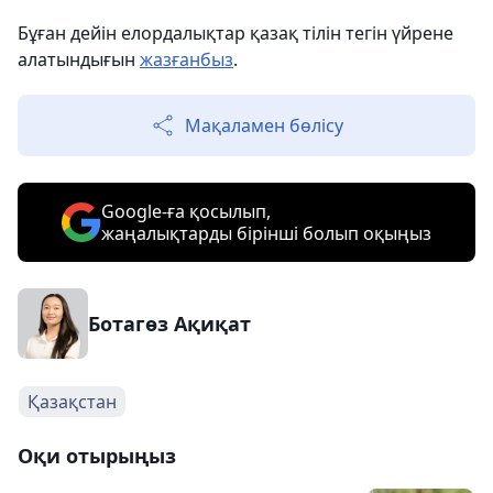
Бұған дейін елордалықтар қазақ тілін тегін үйрене
алатындығын
жазғанбыз
.
Мақаламен бөлісу
Google-ға қосылып,
жаңалықтарды бірінші болып оқыңыз
Ботагөз Ақиқат
Қазақстан
Оқи отырыңыз