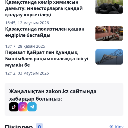
Қазақстанда көмір химиясын
дамыту: инвесторларға қандай
қолдау көрсетіледі
16:45, 12 маусым 2026
Қазақстанда полиэтилен қашан
өндіріле бастайды
13:17, 28 қазан 2025
Перизат Қайрат пен Қуандық
Бишімбаев рақымшылыққа ілігуі
мүмкін бе
12:12, 03 маусым 2026
Жаңалықтан zakon.kz сайтында
хабардар болыңыз:
Пікірлер
0
Кіру