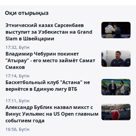
Оқи отырыңыз
Этнический казах Сарсенбаев
выступит за Узбекистан на Grand
Slam в Швейцарии
17:32, Бүгін
Владимир Чебурин покинет
"Атырау" - его место займёт Самат
Смаков
17:14, Бүгін
Баскетбольный клуб "Астана" не
вернётся в Единую лигу ВТБ
17:11, Бүгін
Александр Бублик назвал микст с
Винус Уильямс на US Open главным
событием года
16:56, Бүгін