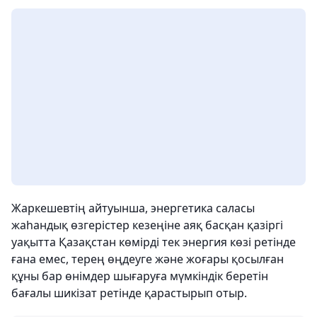
Жаркешевтің айтуынша, энергетика саласы
жаһандық өзгерістер кезеңіне аяқ басқан қазіргі
уақытта Қазақстан көмірді тек энергия көзі ретінде
ғана емес, терең өңдеуге және жоғары қосылған
құны бар өнімдер шығаруға мүмкіндік беретін
бағалы шикізат ретінде қарастырып отыр.