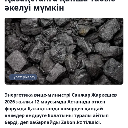
әкелуі мүмкін
Сурет: pixabay
Энергетика вице-министрі Санжар Жаркешев
2026 жылғы 12 маусымда Астанада өткен
форумда Қазақстанда көмірден қандай
өнімдер өндіруге болатыны туралы айтып
берді, деп хабарлайды Zakon.kz тілшісі.