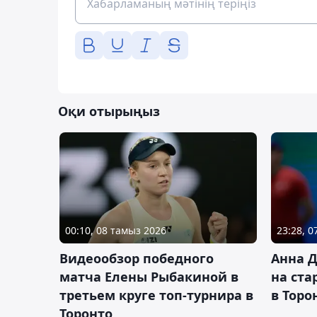
Оқи отырыңыз
00:10, 08 тамыз 2026
23:28, 
Видеообзор победного
Анна 
матча Елены Рыбакиной в
на ста
третьем круге топ-турнира в
в Торо
Торонто