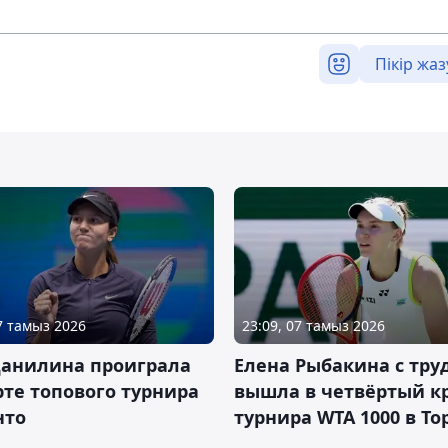
Пікір жаз
07 тамыз 2026
23:09, 07 тамыз 2026
Данилина проиграла
Елена Рыбакина с тру
рте топового турнира
вышла в четвёртый к
нто
турнира WTA 1000 в То