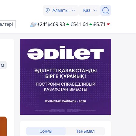
Алматы
Қаз
+24°
$
469.93
€
541.64
₽
5.71
алтері
ам
Соңғы
Танымал