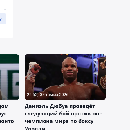
у
22:52, 07 тамыз 2026
дом
Даниэль Дюбуа проведёт
руг
следующий бой против экс-
ронто
чемпиона мира по боксу
Уордли