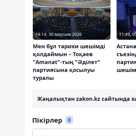
14:14, 30 маусым 2026
11:49, 
Мен бұл тарихи шешімді
Астан
қолдаймын – Тоқаев
съезін
"Amanat"-тың "Әділет"
парти
партиясына қосылуы
шешім
туралы
Жаңалықтан zakon.kz сайтында х
Пікірлер
0