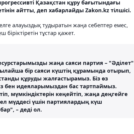
рі прогрессивті Қазақстан құру бағытындағы
інін айтты, деп хабарлайды Zakon.kz тілшісі.
елге алауыздық тудыратын жаңа себептер емес,
ш біріктіретін тұстар қажет.
ресурстарымызды жаңа саяси партия – "Әділет"
ылайша бір саяси күштің құрамында отырып,
қстанды құруды жалғастырамыз. Біз өз
з бен идеяларымыздан бас тартпаймыз.
тіп, мүмкіндіктерін кеңейтіп, жаңа деңгейге
ел мүддесі үшін партиялардың күш
ар", – деді ол.