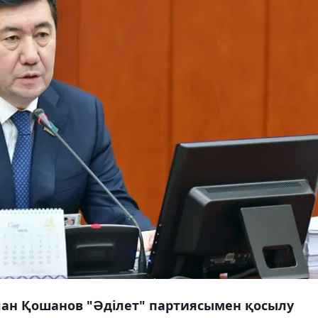
ан Қошанов "Әділет" партиясымен қосылу