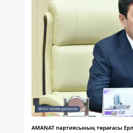
Фото: senate.parlam.kz
AMANAT партиясының төрағасы Ерл