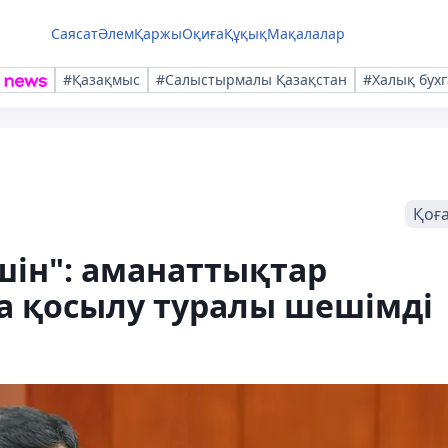
Саясат
Әлем
Қаржы
Оқиға
Құқық
Мақалалар
#Қазақмыс
#Салыстырмалы Қазақстан
#Халық бухг
Қоғ
шін": аманаттықтар
а қосылу туралы шешімді