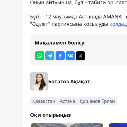
Оның айтуынша, бұл – табиғи әрі сая
Бүгін, 12 маусымда Астанада AMANAT 
"Әділет" партиясына қосылуды
қолда
Мақаламен бөлісу:
Ботагөз Ақиқат
Қазақстан
Астана
Қошанов Ерлан
Оқи отырыңыз