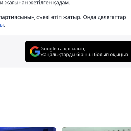
си жағынан жетілген қадам.
партиясының съезі өтіп жатыр. Онда делегаттар
ды
.
Google-ға қосылып,
жаңалықтарды бірінші болып оқыңыз