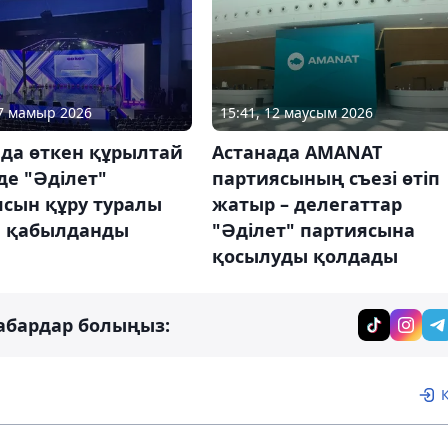
07 мамыр 2026
15:41, 12 маусым 2026
ада өткен құрылтай
Астанада AMANAT
де "Әділет"
партиясының съезі өтіп
ясын құру туралы
жатыр – делегаттар
 қабылданды
"Әділет" партиясына
қосылуды қолдады
абардар болыңыз: