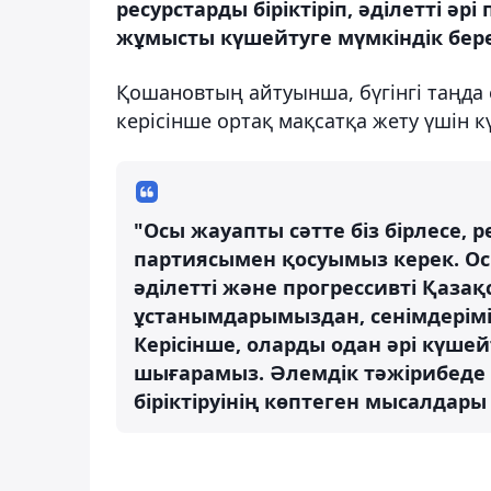
ресурстарды біріктіріп, әділетті ә
жұмысты күшейтуге мүмкіндік берет
Қошановтың айтуынша, бүгінгі таңда 
керісінше ортақ мақсатқа жету үшін кү
"Осы жауапты сәтте біз бірлесе, 
партиясымен қосуымыз керек. Ос
әділетті және прогрессивті Қаза
ұстанымдарымыздан, сенімдерімі
Керісінше, оларды одан әрі күшей
шығарамыз. Әлемдік тәжірибеде 
біріктіруінің көптеген мысалдары б