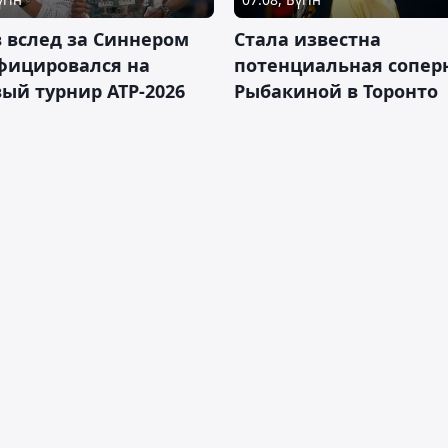
 вслед за Синнером
Cтала известна
фицировался на
потенциальная сопер
ый турнир ATP-2026
Рыбакиной в Торонто