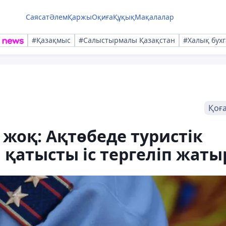
Саясат
Әлем
Қаржы
Оқиға
Құқық
Мақалалар
#Қазақмыс
#Салыстырмалы Қазақстан
#Халық бухг
Қоғ
жоқ: Ақтөбеде туристік
 қатысты іс тергеліп жаты