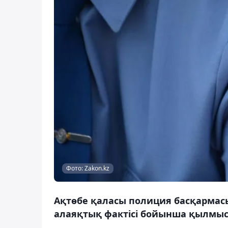
Фото: Zakon.kz
Ақтөбе қаласы полиция басқармасы
алаяқтық фактісі бойынша қылмысты