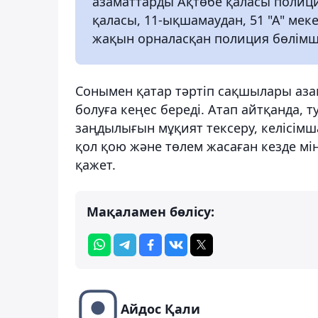
азаматтарды Ақтөбе қаласы полиц
қаласы, 11-ықшамаудан, 51 "А" ме
жақын орналасқан полиция бөлімш
Сонымен қатар тәртіп сақшылары азам
болуға кеңес береді. Атап айтқанда, 
заңдылығын мұқият тексеру, келісімш
қол қою және төлем жасаған кезде мін
қажет.
Мақаламен бөлісу:
Айдос Қали