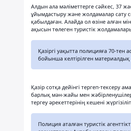
Алдын ала мәліметтерге сәйкес, 37 жас
ұйымдастыру және жолдамалар сату 
қабылдаған. Алайда ол өзіне алған м
ақысын төлеген туристік жолдамалар
Қазіргі уақытта полицияға 70-тен а
бойынша келтірілген материалдық 
Қазір сотқа дейінгі тергеп-тексеру а
барлық мән-жайы мен жәбірленушілерд
тергеу әрекеттерінің кешені жүргізілі
Полиция аталған туристік агенттік