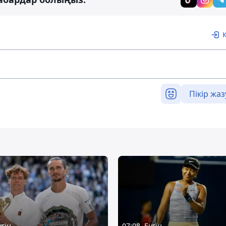
Пікір жаз
үгін
07:08, Бүгін