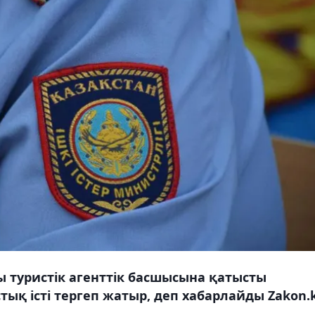
 туристік агенттік басшысына қатысты
қ істі тергеп жатыр, деп хабарлайды Zakon.k