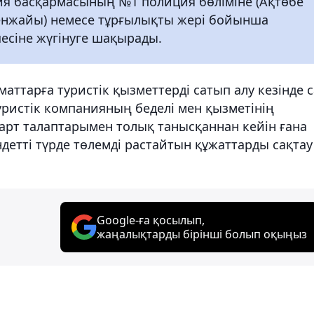
ия басқармасының №1 полиция бөліміне (Ақтөбе
кенжайы) немесе тұрғылықты жері бойынша
есіне жүгінуге шақырады.
аттарға туристік қызметтерді сатып алу кезінде с
туристік компанияның беделі мен қызметінің
арт талаптарымен толық танысқаннан кейін ғана
детті түрде төлемді растайтын құжаттарды сақтау
Google-ға қосылып,
жаңалықтарды бірінші болып оқыңыз