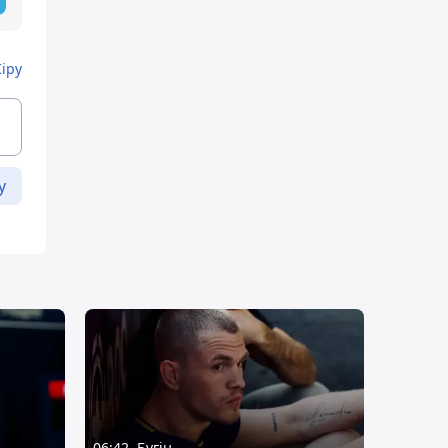
Кіру
у
06:42, Бүгін