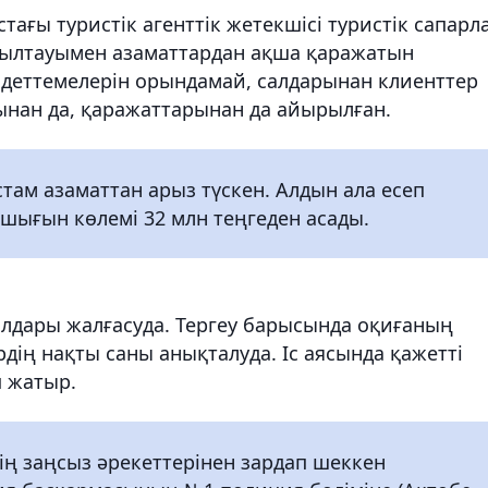
тағы туристік агенттік жетекшісі туристік сапарл
сылтауымен азаматтардан ақша қаражатын
індеттемелерін орындамай, салдарынан клиенттер
ынан да, қаражаттарынан да айырылған.
стам азаматтан арыз түскен. Алдын ала есеп
шығын көлемі 32 млн теңгеден асады.
малдары жалғасуда. Тергеу барысында оқиғаның
ің нақты саны анықталуда. Іс аясында қажетті
п жатыр.
тің заңсыз әрекеттерінен зардап шеккен