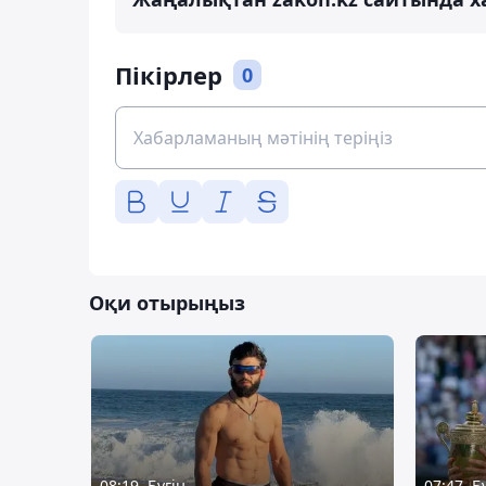
Пікірлер
0
Оқи отырыңыз
08:19, Бүгін
07:47, Б