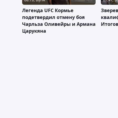
Легенда UFC Кормье
Зверев
подетвердил отмену боя
квали
Чарльза Оливейры и Армана
Итогов
Царукяна