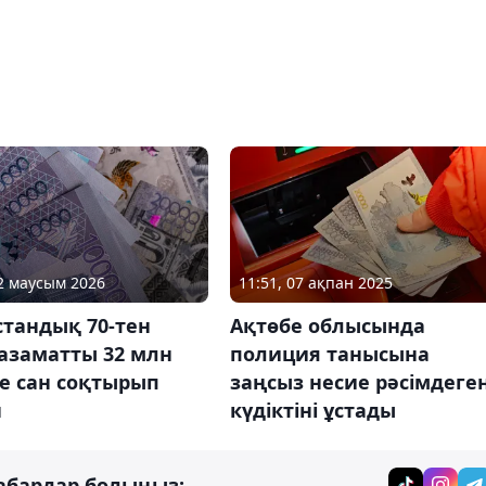
12 маусым 2026
11:51, 07 ақпан 2025
стандық 70-тен
Ақтөбе облысында
азаматты 32 млн
полиция танысына
е сан соқтырып
заңсыз несие рәсімдеге
н
күдіктіні ұстады
абардар болыңыз: