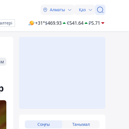
Алматы
Қаз
+31°
$
469.93
€
541.64
₽
5.71
алтері
ам
р
Соңғы
Танымал