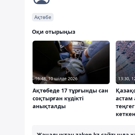
Ақтөбе
Оқи отырыңыз
16:48, 10 шілде 2026
13:30, 
Ақтөбеде 17 тұрғынды сан
Қазақ
соқтырған күдікті
астам 
анықталды
теңгег
кетке
Жаңалықтан zakon.kz сайтында х