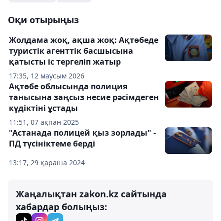
Оқи отырыңыз
Жолдама жоқ, ақша жоқ: Ақтөбеде
туристік агенттік басшысына
қатысты іс тергеліп жатыр
17:35, 12 маусым 2026
Ақтөбе облысында полиция
танысына заңсыз несие рәсімдеген
күдіктіні ұстады
11:51, 07 ақпан 2025
"Астанада полицей қыз зорлады" -
ПД түсініктеме берді
13:17, 29 қараша 2024
Жаңалықтан zakon.kz сайтында
хабардар болыңыз: