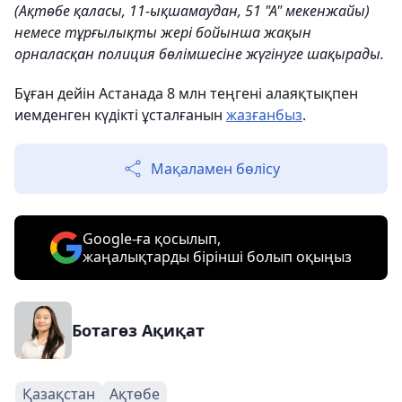
(Ақтөбе қаласы, 11-ықшамаудан, 51 "А" мекенжайы)
немесе тұрғылықты жері бойынша жақын
орналасқан полиция бөлімшесіне жүгінуге шақырады.
Бұған дейін Астанада 8 млн теңгені алаяқтықпен
иемденген күдікті ұсталғанын
жазғанбыз
.
Мақаламен бөлісу
Google-ға қосылып,
жаңалықтарды бірінші болып оқыңыз
Ботагөз Ақиқат
Қазақстан
Ақтөбе