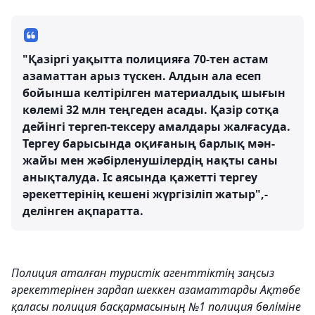
"Қазіргі уақытта полицияға 70-тен астам
азаматтан арыз түскен. Алдын ала есеп
бойынша келтірілген материалдық шығын
көлемі 32 млн теңгеден асады. Қазір сотқа
дейінгі тергеп-тексеру амалдары жалғасуда.
Тергеу барысында оқиғаның барлық мән-
жайы мен жәбірленушілердің нақты саны
анықталуда. Іс аясында қажетті тергеу
әрекеттерінің кешені жүргізіліп жатыр",-
делінген ақпаратта.
Полиция аталған туристік агенттіктің заңсыз
әрекеттерінен зардап шеккен азаматтарды Ақтөбе
қаласы полиция басқармасының №1 полиция бөліміне