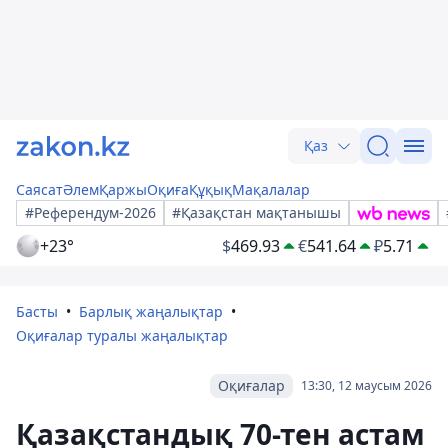
Қаз
Саясат
Әлем
Қаржы
Оқиға
Құқық
Мақалалар
#Референдум-2026
#Қазақстан мақтанышы
+23°
$
469.93
€
541.64
₽
5.71
Басты
Барлық жаңалықтар
Оқиғалар туралы жаңалықтар
Оқиғалар
13:30, 12 маусым 2026
Қазақстандық 70-тен астам