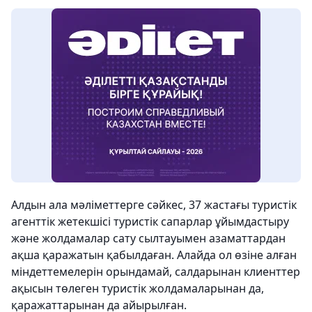
Алдын ала мәліметтерге сәйкес, 37 жастағы туристік
агенттік жетекшісі туристік сапарлар ұйымдастыру
және жолдамалар сату сылтауымен азаматтардан
ақша қаражатын қабылдаған. Алайда ол өзіне алған
міндеттемелерін орындамай, салдарынан клиенттер
ақысын төлеген туристік жолдамаларынан да,
қаражаттарынан да айырылған.