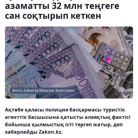
азаматты 32 млн теңгеге
сан соқтырып кеткен
Фото: Zakon.kz/Максим Золотухин
Ақтөбе қаласы полиция басқармасы туристік
агенттік басшысына қатысты алаяқтық фактісі
бойынша қылмыстық істі тергеп жатыр, деп
хабарлайды Zakon.kz.