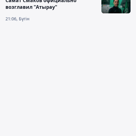
Самат Смаков официально
возглавил "Атырау"
21:06, Бүгін