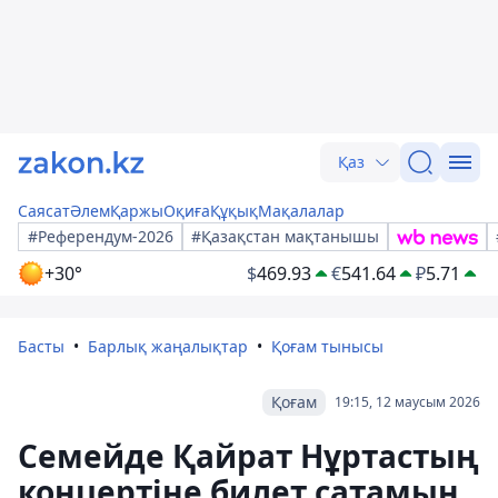
Қаз
Саясат
Әлем
Қаржы
Оқиға
Құқық
Мақалалар
#Референдум-2026
#Қазақстан мақтанышы
+30°
$
469.93
€
541.64
₽
5.71
Басты
Барлық жаңалықтар
Қоғам тынысы
Қоғам
19:15, 12 маусым 2026
Семейде Қайрат Нұртастың
концертіне билет сатамын