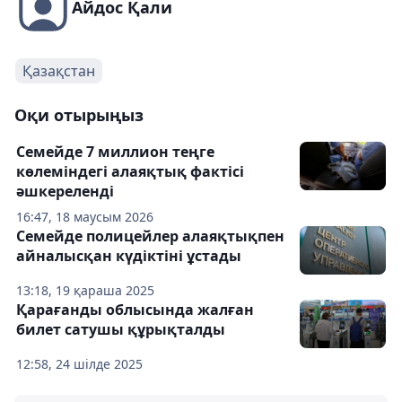
Айдос Қали
Қазақстан
Оқи отырыңыз
Семейде 7 миллион теңге
көлеміндегі алаяқтық фактісі
әшкереленді
16:47, 18 маусым 2026
Семейде полицейлер алаяқтықпен
айналысқан күдіктіні ұстады
13:18, 19 қараша 2025
Қарағанды облысында жалған
билет сатушы құрықталды
12:58, 24 шілде 2025