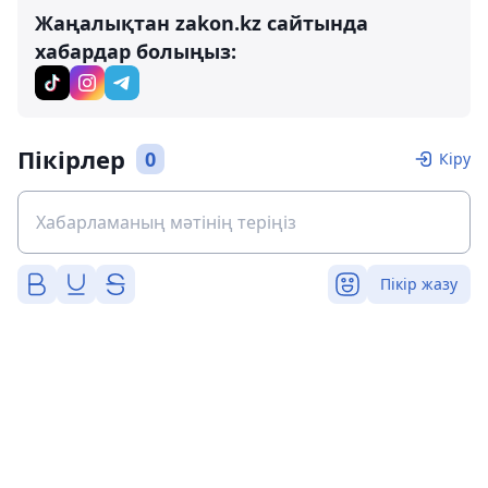
Жаңалықтан zakon.kz сайтында
хабардар болыңыз:
Пікірлер
0
Кіру
Пікір жазу