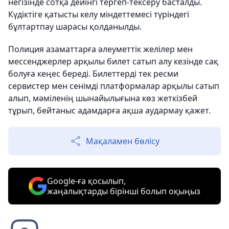
негізінде сотқа дейінгі тергеп-тексеру басталды.
Күдіктіге қатысты келу міндеттемесі түріндегі
бұлтартпау шарасы қолданылды.
Полиция азаматтарға әлеуметтік желілер мен
мессенджерлер арқылы билет сатып алу кезінде сақ
болуға кеңес береді. Билеттерді тек ресми
сервистер мен сенімді платформалар арқылы сатып
алып, мәміленің шынайылығына көз жеткізбей
тұрып, бейтаныс адамдарға ақша аудармау қажет.
Мақаламен бөлісу
Google-ға қосылып,
жаңалықтарды бірінші болып оқыңыз