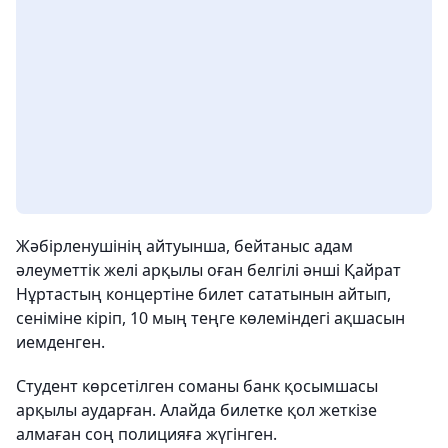
Жәбірленушінің айтуынша, бейтаныс адам
әлеуметтік желі арқылы оған белгілі әнші Қайрат
Нұртастың концертіне билет сататынын айтып,
сеніміне кіріп, 10 мың теңге көлеміндегі ақшасын
иемденген.
Студент көрсетілген соманы банк қосымшасы
арқылы аударған. Алайда билетке қол жеткізе
алмаған соң полицияға жүгінген.