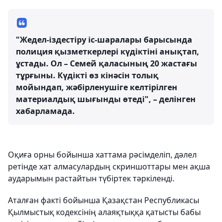
"Жедел-іздестіру іс-шаралары барысында
полиция қызметкерлері күдіктіні анықтап,
ұстады. Ол – Семей қаласының 20 жастағы
тұрғыны. Күдікті өз кінәсін толық
мойындап, жәбірленушіге келтірілген
материалдық шығынды өтеді", – делінген
хабарламада.
Оқиға орны бойынша хаттама рәсімделіп, дәлел
ретінде хат алмасулардың скриншоттары мен ақша
аударымын растайтын түбіртек тәркіленді.
Аталған факті бойынша Қазақстан Республикасы
Қылмыстық кодексінің алаяқтыққа қатысты бабы