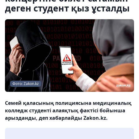
деген студент қыз ұсталды
Фото: Zakon.kz
Семей қаласының полициясына медициналық
колледж студенті алаяқтық фактісі бойынша
арызданды, деп хабарлайды Zakon.kz.