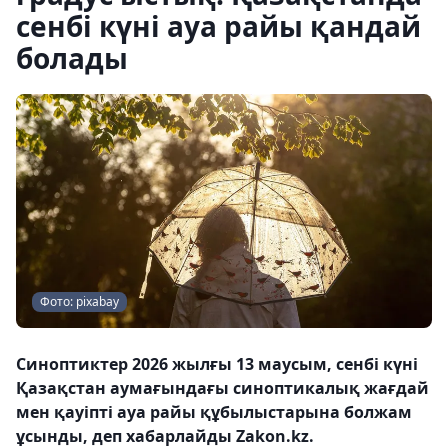
сенбі күні ауа райы қандай
болады
Фото: pixabay
Синоптиктер 2026 жылғы 13 маусым, сенбі күні
Қазақстан аумағындағы синоптикалық жағдай
мен қауіпті ауа райы құбылыстарына болжам
ұсынды, деп хабарлайды Zakon.kz.