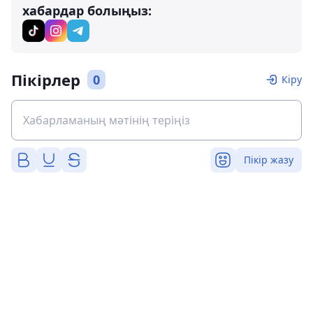
хабардар болыңыз:
Пікірлер
0
Кіру
Пікір жазу