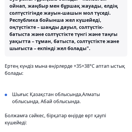
ойнап, жаңбыр мен бұршақ жауады, елдің
солтүстігінде жауын-шашын мол түседі.
Республика бойынша жел күшейеді,
оңтүстікте – шаңды дауыл, солтүстік-
батыста және солтүстікте түнгі және таңғы
уақытта – тұман, батыста, солтүстікте және
шығыста – екпінді жел болады".
Ертең күндіз мына өңірлерде +35+38°С аптап ыстық
болады:
Шығыс Қазақстан облысында,Алматы
облысында, Абай облысында.
Болжамға сәйкес, бірқатар өңірде өрт қаупі
күшейеді: