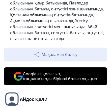
облысының қиыр батысында, Павлодар
облысының батысы, оңтүстігі және шығысында,
Қостанай облысының оңтүстік-батысында,
Ақмола облысының шығысында, Жетісу
облысының солтүстігі мен шығысында, Абай
облысының батысы, солтүстік-батысы, оңтүстігі,
шығысы және орталығында.
Мақаламен бөлісу
Google-ға қосылып,
жаңалықтарды бірінші болып оқыңыз
Айдос Қали