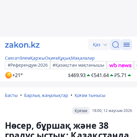
Қаз
Саясат
Әлем
Қаржы
Оқиға
Құқық
Мақалалар
#Референдум-2026
#Қазақстан мақтанышы
+21°
$
469.93
€
541.64
₽
5.71
Басты
Барлық жаңалықтар
Қоғам тынысы
Қоғам
18:00, 12 маусым 2026
Нөсер, бұршақ және 38
градус ыстық: Қазақстанда