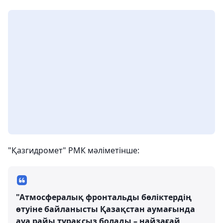
"Қазгидромет" РМК мәліметінше:
"Атмосфералық фронтальды бөліктердің
өтуіне байланысты Қазақстан аумағында
ауа райы тұрақсыз болады – найзағай