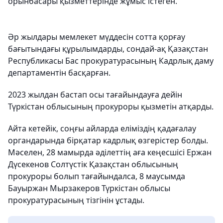
орынбасары қызметтерінде жұмыс істеген.
Әр жылдары мемлекет мүддесін сотта қорғау
бағытындағы құрылымдарды, сондай-ақ Қазақстан
Республикасы Бас прокуратурасының Кадрлық даму
департаментін басқарған.
2023 жылдан бастап осы тағайындауға дейін
Түркістан облысының прокуроры қызметін атқарды.
Айта кетейік, соңғы айларда еліміздің қадағалау
органдарында бірқатар кадрлық өзгерістер болды.
Мәселен, 28 мамырда әділеттің аға кеңесшісі Ержан
Дүсекенов Солтүстік Қазақстан облысының
прокуроры болып тағайындалса, 8 маусымда
Бауыржан Мырзакеров Түркістан облысы
прокуратурасының тізгінін ұстады.