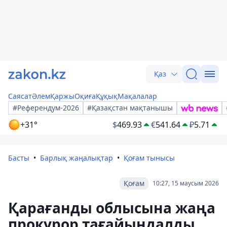
Қаз
Саясат
Әлем
Қаржы
Оқиға
Құқық
Мақалалар
#Референдум-2026
#Қазақстан мақтанышы
+31°
$
469.93
€
541.64
₽
5.71
Басты
Барлық жаңалықтар
Қоғам тынысы
Қоғам
10:27, 15 маусым 2026
Қарағанды облысына жаңа
прокурор тағайындалды