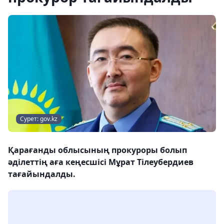
Сурет: gov.kz
Қарағанды облысының прокуроры болып
әділеттің аға кеңесшісі Мұрат Тілеубердиев
тағайындалды.