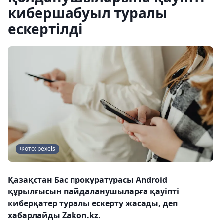
кибершабуыл туралы
ескертілді
Фото: pexels
Қазақстан Бас прокуратурасы Android
құрылғысын пайдаланушыларға қауіпті
киберқатер туралы ескерту жасады, деп
хабарлайды Zakon.kz.