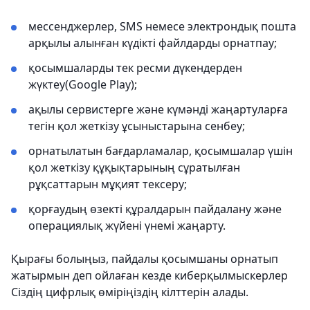
мессенджерлер, SMS немесе электрондық пошта
арқылы алынған күдікті файлдарды орнатпау;
қосымшаларды тек ресми дүкендерден
жүктеу(Google Play);
ақылы сервистерге және күмәнді жаңартуларға
тегін қол жеткізу ұсыныстарына сенбеу;
орнатылатын бағдарламалар, қосымшалар үшін
қол жеткізу құқықтарының сұратылған
рұқсаттарын мұқият тексеру;
қорғаудың өзекті құралдарын пайдалану және
операциялық жүйені үнемі жаңарту.
Қырағы болыңыз, пайдалы қосымшаны орнатып
жатырмын деп ойлаған кезде киберқылмыскерлер
Сіздің цифрлық өміріңіздің кілттерін алады.