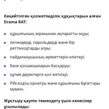
Кеңейтілген қолжетімділік құқықтарын алған
Drama RAT:
құрылғының экранынан ақпаратты оқуы;
логиндерді, парольдерді және бір
реттіккодтарды алуы;
пайдаланушының әрекеттерін еліктеуі;
банк қосымшаларын басқаруы;
құпия деректерге қол жеткізуі;
PIN-кодты орнатуы және құрылғыны бұғаттауы
мүмкін.
Жұқтыру қаупін төмендету үшін келесілер
ұсынылады: