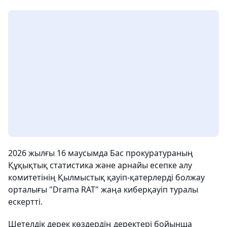
2026 жылғы 16 маусымда Бас прокуратураның
Құқықтық статистика және арнайы есепке алу
комитетінің Қылмыстық қауіп-қатерлерді болжау
орталығы "Drama RAT" жаңа киберқауіп туралы
ескертті.
Шетелдік дерек көздердің деректері бойынша