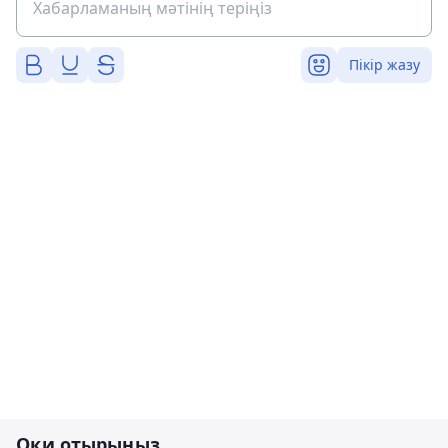
Пікір жазу
Оқи отырыңыз