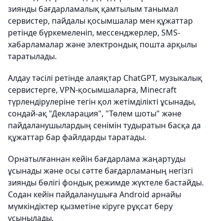
зиянды бағдарламалық қамтылым танымал
сервистер, пайдалы қосымшалар мен құжаттар
ретінде бүркемеленіп, мессенджерлер, SMS-
хабарламалар және электрондық пошта арқылы
таратылады.
Алдау тәсілі ретінде алаяқтар ChatGPT, музыкалық
сервистерге, VPN-қосымшаларға, Minecraft
түрлендірулеріне тегін қол жетімділікті ұсынады,
сондай-ақ "Декларация", "Төлем шоты" және
пайдаланушылардың сенімін тудыратын басқа да
құжаттар бар файлдарды таратады.
Орнатылғаннан кейін бағдарлама жаңартуды
ұсынады және осы сәтте бағдарламаның негізгі
зиянды бөлігі фондық режимде жүктеле бастайды.
Содан кейін пайдаланушыға Android арнайы
мүмкіндіктер қызметіне кіруге рұқсат беру
ұсынылады.