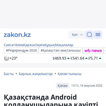
Қаз
Саясат
Әлем
Қаржы
Оқиға
Құқық
Мақалалар
#Референдум-2026
#Қазақстан мақтанышы
+23°
$
469.93
€
541.64
₽
5.71
Басты
Барлық жаңалықтар
Қоғам тынысы
Қоғам
13:13, 16 маусым 2026
Қазақстанда Android
қолданушыларына қауіпті