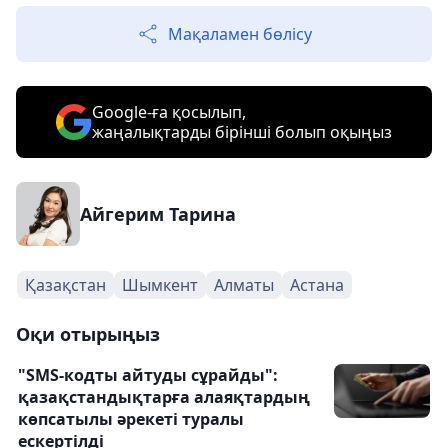
Мақаламен бөлісу
Google-ға қосылып,
жаңалықтарды бірінші болып оқыңыз
Айгерим Тарина
Қазақстан
Шымкент
Алматы
Астана
Оқи отырыңыз
"SMS-кодты айтуды сұрайды":
қазақстандықтарға алаяқтардың
көпсатылы әрекеті туралы
ескертілді