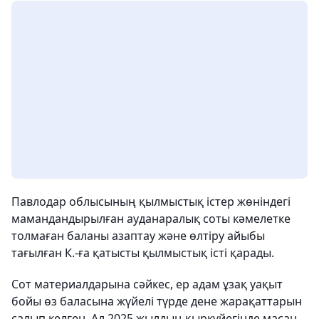
Павлодар облысының қылмыстық істер жөніндегі
мамандандырылған ауданаралық соты кәмелетке
толмаған баланы азаптау және өлтіру айыбы
тағылған К.-ға қатысты қылмыстық істі қарады.
Сот материалдарына сәйкес, ер адам ұзақ уақыт
бойы өз баласына жүйелі түрде дене жарақаттарын
салып келген. Ал 2025 жылдың қыркүйегінде масаң