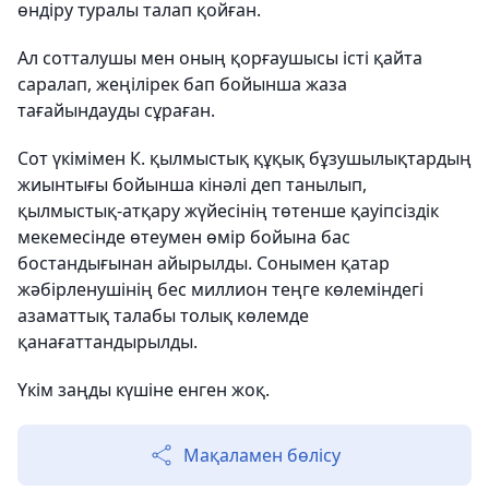
өндіру туралы талап қойған.
Ал сотталушы мен оның қорғаушысы істі қайта
саралап, жеңілірек бап бойынша жаза
тағайындауды сұраған.
Сот үкімімен К. қылмыстық құқық бұзушылықтардың
жиынтығы бойынша кінәлі деп танылып,
қылмыстық-атқару жүйесінің төтенше қауіпсіздік
мекемесінде өтеумен өмір бойына бас
бостандығынан айырылды. Сонымен қатар
жәбірленушінің бес миллион теңге көлеміндегі
азаматтық талабы толық көлемде
қанағаттандырылды.
Үкім заңды күшіне енген жоқ.
Мақаламен бөлісу