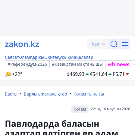
Қаз
Саясат
Әлем
Қаржы
Оқиға
Құқық
Мақалалар
#Референдум-2026
#Қазақстан мақтанышы
+22°
$
469.93
€
541.64
₽
5.71
Басты
Барлық жаңалықтар
Қоғам тынысы
Қоғам
22:16, 16 маусым 2026
Павлодарда баласын
азаптап өлтірген ер адам