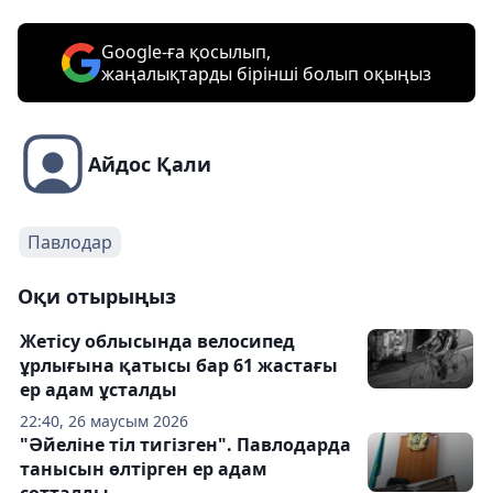
Google-ға қосылып,
жаңалықтарды бірінші болып оқыңыз
Айдос Қали
Павлодар
Оқи отырыңыз
Жетісу облысында велосипед
ұрлығына қатысы бар 61 жастағы
ер адам ұсталды
22:40, 26 маусым 2026
"Әйеліне тіл тигізген". Павлодарда
танысын өлтірген ер адам
сотталды