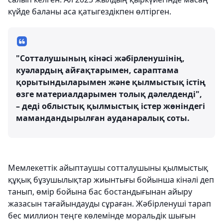
күйде баланы аса қатыгездікпен өлтірген.
"Сотталушының кінәсі жәбірленушінің,
куәлардың айғақтарымен, сараптама
қорытындыларымен және қылмыстық істің
өзге материалдарымен толық дәлелденді",
– деді облыстық қылмыстық істер жөніндегі
мамандандырылған ауданаралық соты.
Мемлекеттік айыптаушы сотталушыны қылмыстық
құқық бұзушылықтар жиынтығы бойынша кінәлі деп
танып, өмір бойына бас бостандығынан айыру
жазасын тағайындауды сұраған. Жәбірленуші тарап
бес миллион теңге көлемінде моральдік шығын