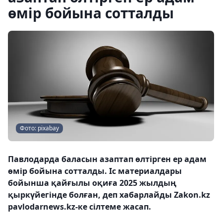
өмір бойына сотталды
Фото: pixabay
Павлодарда баласын азаптап өлтірген ер адам
өмір бойына сотталды. Іс материалдары
бойынша қайғылы оқиға 2025 жылдың
қыркүйегінде болған, деп хабарлайды Zakon.kz
pavlodarnews.kz-ке сілтеме жасап.