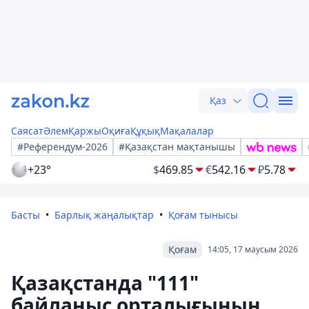
Қаз
Саясат
Әлем
Қаржы
Оқиға
Құқық
Мақалалар
#Референдум-2026
#Қазақстан мақтанышы
+23°
$
469.85
€
542.16
₽
5.78
Басты
Барлық жаңалықтар
Қоғам тынысы
Қоғам
14:05, 17 маусым 2026
Қазақстанда "111"
байланыс орталығының