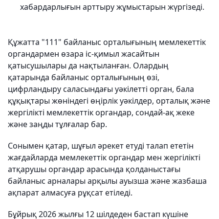
хабардарлығын арттыру жұмыстарын жүргізеді.
Құжатта "111" байланыс орталығының мемлекеттік
органдармен өзара іс-қимыл жасайтын
қатысушылары да нақтыланған. Олардың
қатарында байланыс орталығының өзі,
цифрландыру саласындағы уәкілетті орган, бала
құқықтары жөніндегі өңірлік уәкілдер, орталық және
жергілікті мемлекеттік органдар, сондай-ақ жеке
және заңды тұлғалар бар.
Сонымен қатар, шұғыл әрекет етуді талап ететін
жағдайларда мемлекеттік органдар мен жергілікті
атқарушы органдар арасында қолданыстағы
байланыс арналары арқылы ауызша және жазбаша
ақпарат алмасуға рұқсат етіледі.
Бұйрық 2026 жылғы 12 шілдеден бастап күшіне