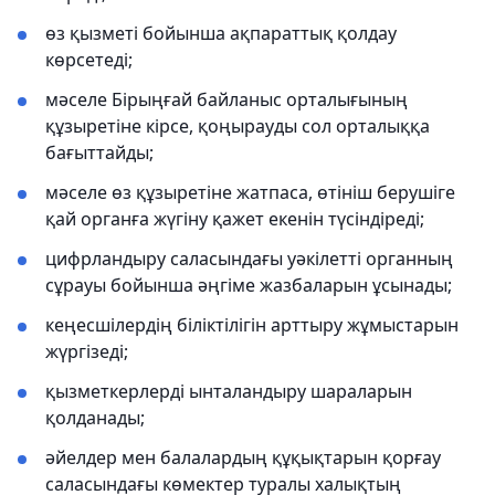
өз қызметі бойынша ақпараттық қолдау
көрсетеді;
мәселе Бірыңғай байланыс орталығының
құзыретіне кірсе, қоңырауды сол орталыққа
бағыттайды;
мәселе өз құзыретіне жатпаса, өтініш берушіге
қай органға жүгіну қажет екенін түсіндіреді;
цифрландыру саласындағы уәкілетті органның
сұрауы бойынша әңгіме жазбаларын ұсынады;
кеңесшілердің біліктілігін арттыру жұмыстарын
жүргізеді;
қызметкерлерді ынталандыру шараларын
қолданады;
әйелдер мен балалардың құқықтарын қорғау
саласындағы көмектер туралы халықтың