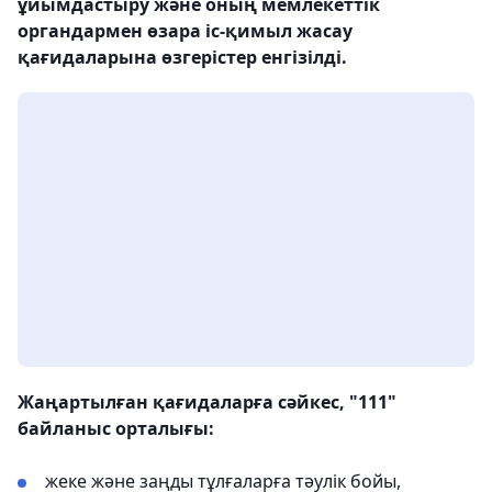
ұйымдастыру және оның мемлекеттік
органдармен өзара іс-қимыл жасау
қағидаларына өзгерістер енгізілді.
Жаңартылған қағидаларға сәйкес, "111"
байланыс орталығы:
жеке және заңды тұлғаларға тәулік бойы,