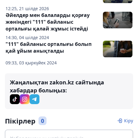
12:25, 21 шілде 2026
Әйелдер мен балаларды қорғау
жөніндегі "111" байланыс
орталығы қалай жұмыс істейді
14:30, 04 шілде 2024
"111" байланыс орталығы болып
қай ұйым анықталды
09:33, 03 қыркүйек 2024
Жаңалықтан zakon.kz сайтында
хабардар болыңыз:
Пікірлер
0
Кіру