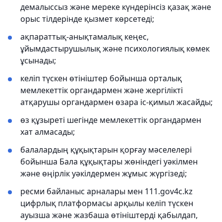
демалыссыз және мереке күндерінсіз қазақ және
орыс тілдерінде қызмет көрсетеді;
ақпараттық-анықтамалық кеңес,
ұйымдастырушылық және психологиялық көмек
ұсынады;
келіп түскен өтініштер бойынша орталық
мемлекеттік органдармен және жергілікті
атқарушы органдармен өзара іс-қимыл жасайды;
өз құзыреті шегінде мемлекеттік органдармен
хат алмасады;
балалардың құқықтарын қорғау мәселелері
бойынша Бала құқықтары жөніндегі уәкілмен
және өңірлік уәкілдермен жұмыс жүргізеді;
ресми байланыс арналары мен 111.gov4c.kz
цифрлық платформасы арқылы келіп түскен
ауызша және жазбаша өтініштерді қабылдап,