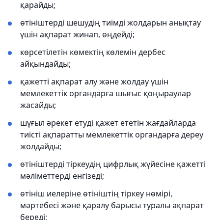
қарайды;
өтініштерді шешудің тиімді жолдарын анықтау
үшін ақпарат жинап, өңдейді;
көрсетілетін көмектің көлемін дербес
айқындайды;
қажетті ақпарат алу және жолдау үшін
мемлекеттік органдарға шығыс қоңыраулар
жасайды;
шұғыл әрекет етуді қажет ететін жағдайларда
тиісті ақпаратты мемлекеттік органдарға дереу
жолдайды;
өтініштерді тіркеудің цифрлық жүйесіне қажетті
мәліметтерді енгізеді;
өтініш иелеріне өтініштің тіркеу нөмірі,
мәртебесі және қаралу барысы туралы ақпарат
береді;