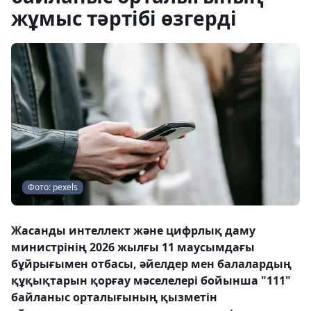
жұмыс тәртібі өзгерді
Фото: pexels
Жасанды интеллект және цифрлық даму
министрінің 2026 жылғы 11 маусымдағы
бұйрығымен отбасы, әйелдер мен балалардың
құқықтарын қорғау мәселелері бойынша "111"
байланыс орталығының қызметін