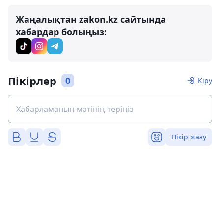
Жаңалықтан zakon.kz сайтында
хабардар болыңыз:
Пікірлер
0
Кіру
Пікір жазу