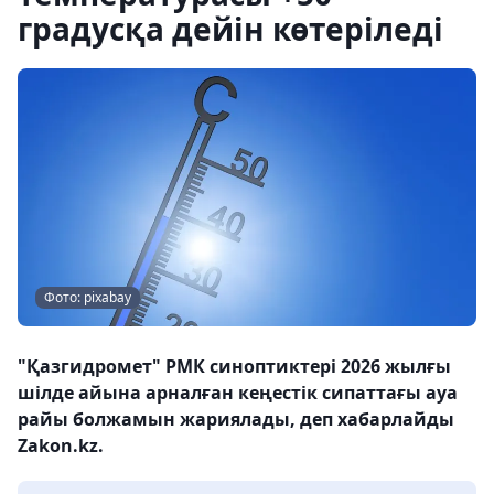
градусқа дейін көтеріледі
Фото: pixabay
"Қазгидромет" РМК синоптиктері 2026 жылғы
шілде айына арналған кеңестік сипаттағы ауа
райы болжамын жариялады, деп хабарлайды
Zakon.kz.