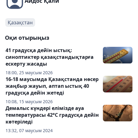
Айдос Қали
Қазақстан
Оқи отырыңыз
41 градусқа дейін ыстық:
синоптиктер қазақстандықтарға
ескерту жасады
18:00, 25 маусым 2026
16-18 маусымда Қазақстанда нөсер
жаңбыр жауып, аптап ыстық 40
градусқа дейін жетеді
10:08, 15 маусым 2026
Демалыс күндері елімізде ауа
температурасы 42°С градусқа дейін
көтеріледі
13:32, 07 маусым 2024