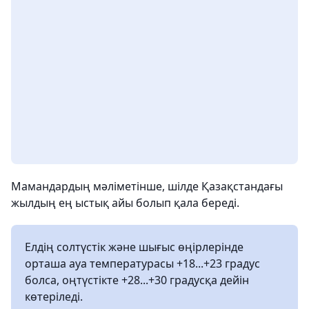
Мамандардың мәліметінше, шілде Қазақстандағы
жылдың ең ыстық айы болып қала береді.
Елдің солтүстік және шығыс өңірлерінде
орташа ауа температурасы +18...+23 градус
болса, оңтүстікте +28...+30 градусқа дейін
көтеріледі.