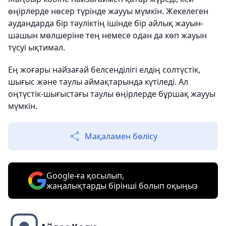
өңірлерде нөсер түрінде жаууы мүмкін. Жекелеген
аудандарда бір тәуліктің ішінде бір айлық жауын-
шашын мөлшеріне тең немесе одан да көп жауын
түсуі ықтимал.
Ең жоғары найзағай белсенділігі елдің солтүстік,
шығыс және таулы аймақтарында күтіледі. Ал
оңтүстік-шығыстағы таулы өңірлерде бұршақ жаууы
мүмкін.
Мақаламен бөлісу
Google-ға қосылып,
жаңалықтарды бірінші болып оқыңыз