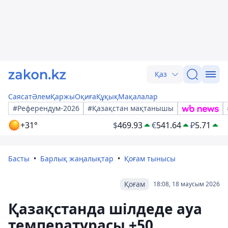
Қаз
Саясат
Әлем
Қаржы
Оқиға
Құқық
Мақалалар
#Референдум-2026
#Қазақстан мақтанышы
+31°
$
469.93
€
541.64
₽
5.71
Басты
Барлық жаңалықтар
Қоғам тынысы
Қоғам
18:08, 18 маусым 2026
Қазақстанда шілдеде ауа
температурасы +50