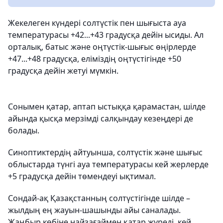
Жекелеген күндері солтүстік пен шығыста ауа
температурасы +42...+43 градусқа дейін ысиды. Ал
орталық, батыс және оңтүстік-шығыс өңірлерде
+47...+48 градусқа, еліміздің оңтүстігінде +50
градусқа дейін жетуі мүмкін.
Сонымен қатар, аптап ыстыққа қарамастан, шілде
айында қысқа мерзімді салқындау кезеңдері де
болады.
Синоптиктердің айтуынша, солтүстік және шығыс
облыстарда түнгі ауа температурасы кей жерлерде
+5 градусқа дейін төмендеуі ықтимал.
Сондай-ақ Қазақстанның солтүстігінде шілде –
жылдың ең жауын-шашынды айы саналады.
Жаңбыр көбіне найзағаймен қатар жүреді, кей