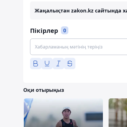
Жаңалықтан zakon.kz сайтында х
Пікірлер
0
Оқи отырыңыз