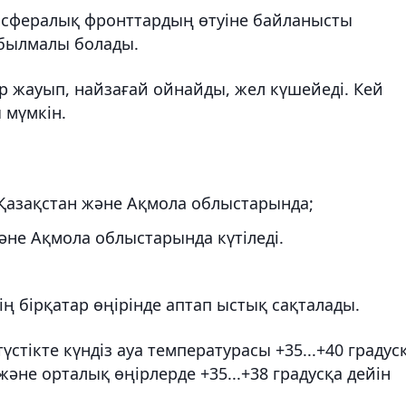
осфералық фронттардың өтуіне байланысты
құбылмалы болады.
 жауып, найзағай ойнайды, жел күшейеді. Кей
 мүмкін.
 Қазақстан және Ақмола облыстарында;
әне Ақмола облыстарында күтіледі.
ің бірқатар өңірінде аптап ыстық сақталады.
үстікте күндіз ауа температурасы +35...+40 градус
 және орталық өңірлерде +35...+38 градусқа дейін