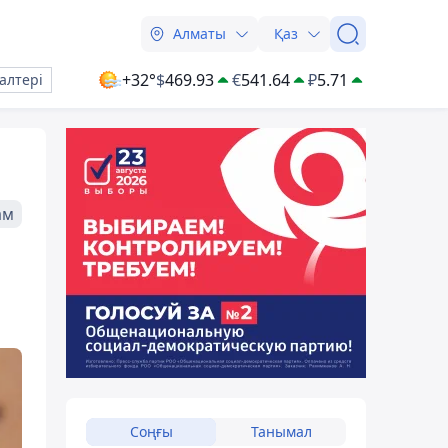
Алматы
Қаз
+32°
$
469.93
€
541.64
₽
5.71
алтері
ам
Соңғы
Танымал