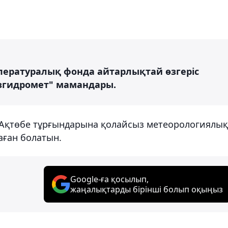
мпературалық фонда айтарлықтай өзгеріс
азгидромет" мамандары.
 Ақтөбе тұрғындарына қолайсыз метеорологиялық
аған болатын.
Google-ға қосылып,
жаңалықтарды бірінші болып оқыңыз