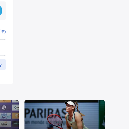
Кіру
у