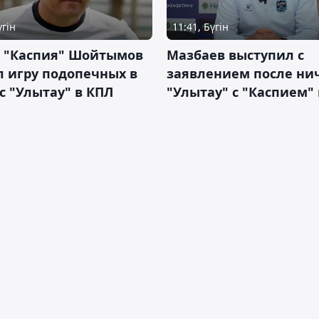
үгін
11:41, Бүгін
р "Каспия" Шойтымов
Мазбаев выступил с
 игру подопечных в
заявлением после ни
с "Улытау" в КПЛ
"Улытау" с "Каспием"