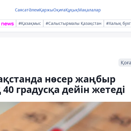
Саясат
Әлем
Қаржы
Оқиға
Құқық
Мақалалар
#Қазақмыс
#Салыстырмалы Қазақстан
#Халық бухг
Қоғ
ақстанда нөсер жаңбыр
40 градусқа дейін жетеді