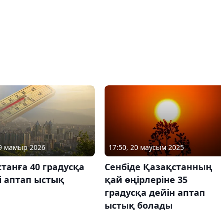
29 мамыр 2026
17:50, 20 маусым 2025
танға 40 градусқа
Сенбіде Қазақстанның
і аптап ыстық
қай өңірлеріне 35
градусқа дейін аптап
ыстық болады