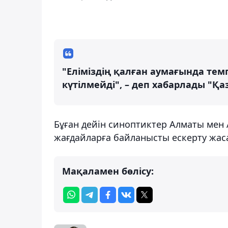
"Еліміздің қалған аумағында те
күтілмейді", – деп хабарлады "Қ
Бұған дейін синоптиктер Алматы мен
жағдайларға байланысты ескерту жас
Мақаламен бөлісу: