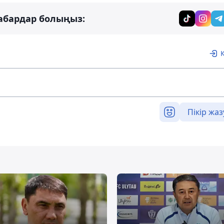
абардар болыңыз:
Пікір жаз