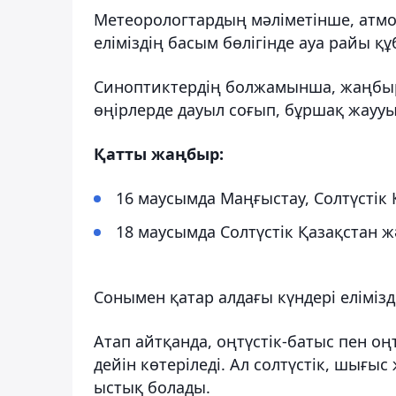
Метеорологтардың мәліметінше, атм
еліміздің басым бөлігінде ауа райы 
Синоптиктердің болжамынша, жаңбыр
өңірлерде дауыл соғып, бұршақ жаууы
Қатты жаңбыр:
16 маусымда Маңғыстау, Солтүстік
18 маусымда Солтүстік Қазақстан ж
Сонымен қатар алдағы күндері елімізд
Атап айтқанда, оңтүстік-батыс пен оңт
дейін көтеріледі. Ал солтүстік, шығыс
ыстық болады.