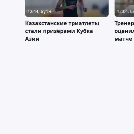
12:44, Бүгін
12:04, Б
Казахстанские триатлеты
Трене
стали призёрами Кубка
оценил
Азии
матче 