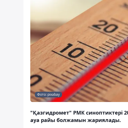
Фото: pixabay
"Қазгидромет" РМК синоптиктері 2
ауа райы болжамын жариялады.