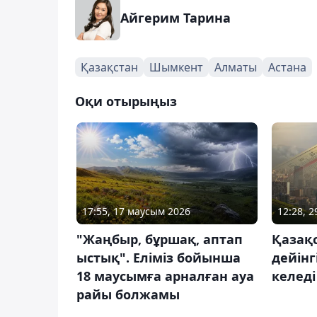
Айгерим Тарина
Қазақстан
Шымкент
Алматы
Астана
Оқи отырыңыз
17:55, 17 маусым 2026
12:28, 
"Жаңбыр, бұршақ, аптап
Қазақс
ыстық". Еліміз бойынша
дейінг
18 маусымға арналған ауа
келеді
райы болжамы