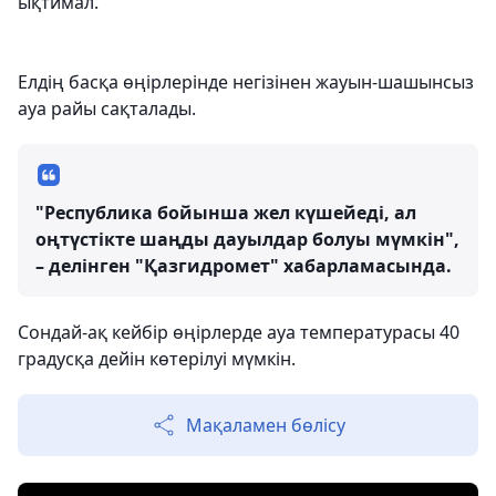
ықтимал.
Елдің басқа өңірлерінде негізінен жауын-шашынсыз
ауа райы сақталады.
"Республика бойынша жел күшейеді, ал
оңтүстікте шаңды дауылдар болуы мүмкін",
– делінген "Қазгидромет" хабарламасында.
Сондай-ақ кейбір өңірлерде ауа температурасы 40
градусқа дейін көтерілуі мүмкін.
Мақаламен бөлісу