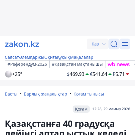
Қаз
Саясат
Әлем
Қаржы
Оқиға
Құқық
Мақалалар
#Референдум-2026
#Қазақстан мақтанышы
+25°
$
469.93
€
541.64
₽
5.71
Басты
Барлық жаңалықтар
Қоғам тынысы
Қоғам
12:28, 29 мамыр 2026
Қазақстанға 40 градусқа
дейінгі аптап ыстық келеді