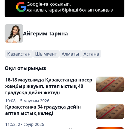
Google-ға қосылып,
жаңалықтарды бірінші болып оқыңыз
Айгерим Тарина
Қазақстан
Шымкент
Алматы
Астана
Оқи отырыңыз
16-18 маусымда Қазақстанда нөсер
жаңбыр жауып, аптап ыстық 40
градусқа дейін жетеді
10:08, 15 маусым 2026
Қазақстанға 34 градусқа дейін
аптап ыстық келеді
11:52, 27 сәуір 2026