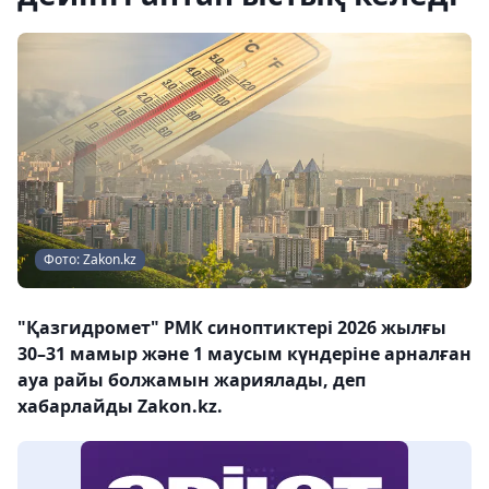
Фото: Zakon.kz
"Қазгидромет" РМК синоптиктері 2026 жылғы
30–31 мамыр және 1 маусым күндеріне арналған
ауа райы болжамын жариялады, деп
хабарлайды Zakon.kz.