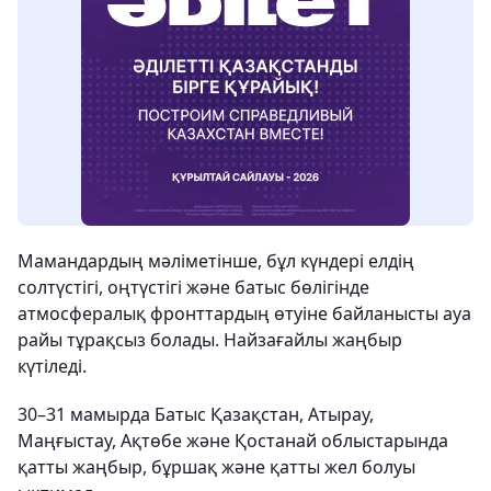
Мамандардың мәліметінше, бұл күндері елдің
солтүстігі, оңтүстігі және батыс бөлігінде
атмосфералық фронттардың өтуіне байланысты ауа
райы тұрақсыз болады. Найзағайлы жаңбыр
күтіледі.
30–31 мамырда Батыс Қазақстан, Атырау,
Маңғыстау, Ақтөбе және Қостанай облыстарында
қатты жаңбыр, бұршақ және қатты жел болуы