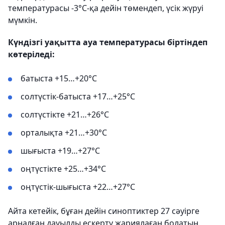
температурасы -3°C-қа дейін төмендеп, үсік жүруі
мүмкін.
Күндізгі уақытта ауа температурасы біртіндеп
көтеріледі:
батыста +15…+20°C
солтүстік-батыста +17…+25°C
солтүстікте +21…+26°C
орталықта +21…+30°C
шығыста +19…+27°C
оңтүстікте +25…+34°C
оңтүстік-шығыста +22…+27°C
Айта кетейік, бұған дейін синоптиктер 27 сәуірге
арналған дауылды ескерту жариялаған болатын.