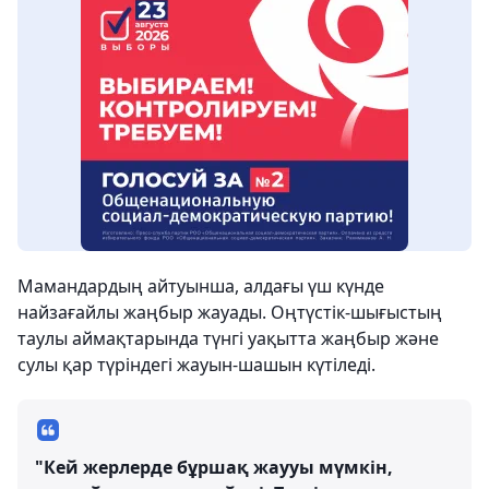
Мамандардың айтуынша, алдағы үш күнде
найзағайлы жаңбыр жауады. Оңтүстік-шығыстың
таулы аймақтарында түнгі уақытта жаңбыр және
сулы қар түріндегі жауын-шашын күтіледі.
"Кей жерлерде бұршақ жаууы мүмкін,