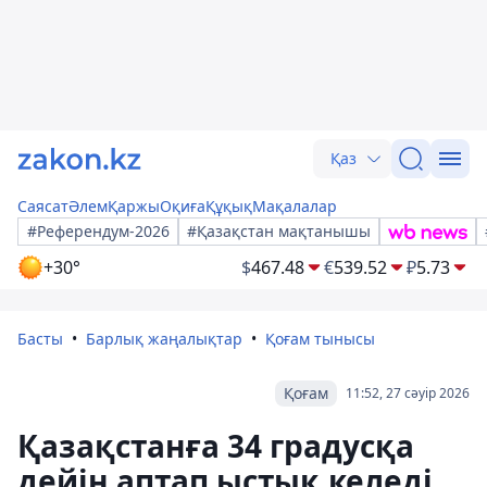
Қаз
Саясат
Әлем
Қаржы
Оқиға
Құқық
Мақалалар
#Референдум-2026
#Қазақстан мақтанышы
+30°
$
467.48
€
539.52
₽
5.73
Басты
Барлық жаңалықтар
Қоғам тынысы
Қоғам
11:52, 27 сәуір 2026
Қазақстанға 34 градусқа
дейін аптап ыстық келеді