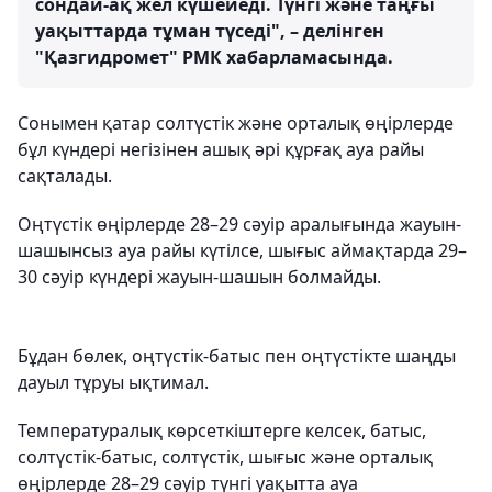
сондай-ақ жел күшейеді. Түнгі және таңғы
уақыттарда тұман түседі", – делінген
"Қазгидромет" РМК хабарламасында.
Сонымен қатар солтүстік және орталық өңірлерде
бұл күндері негізінен ашық әрі құрғақ ауа райы
сақталады.
Оңтүстік өңірлерде 28–29 сәуір аралығында жауын-
шашынсыз ауа райы күтілсе, шығыс аймақтарда 29–
30 сәуір күндері жауын-шашын болмайды.
Бұдан бөлек, оңтүстік-батыс пен оңтүстікте шаңды
дауыл тұруы ықтимал.
Температуралық көрсеткіштерге келсек, батыс,
солтүстік-батыс, солтүстік, шығыс және орталық
өңірлерде 28–29 сәуір түнгі уақытта ауа