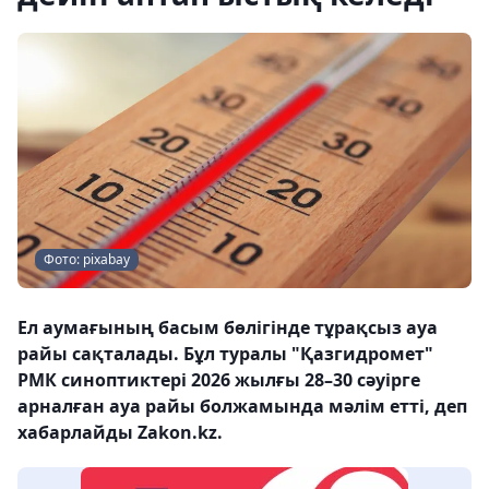
Фото: pixabay
Ел аумағының басым бөлігінде тұрақсыз ауа
райы сақталады. Бұл туралы "Қазгидромет"
РМК синоптиктері 2026 жылғы 28–30 сәуірге
арналған ауа райы болжамында мәлім етті, деп
хабарлайды Zakon.kz.