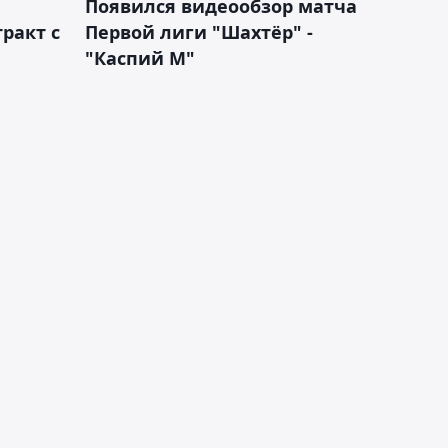
Появился видеообзор матча
ракт с
Первой лиги "Шахтёр" -
"Каспий М"