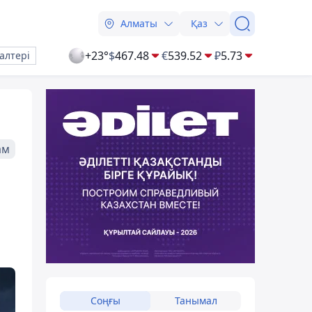
Алматы
Қаз
+23°
$
467.48
€
539.52
₽
5.73
алтері
ам
Соңғы
Танымал