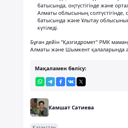
батысында, оңтүстігінде және орта
Алматы облысының солтүстігінде,
батысында және Ұлытау облысының 
күтіледі.
Бұған дейін "Қазгидромет" РМК мама
Алматы және Шымкент қалаларында 
Мақаламен бөлісу:
Камшат Сатиева
Қазақстан