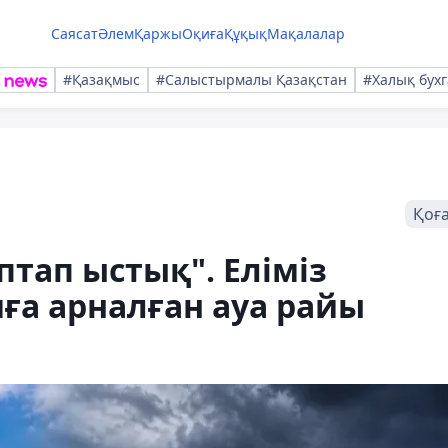
Саясат
Әлем
Қаржы
Оқиға
Құқық
Мақалалар
#Қазақмыс
#Салыстырмалы Қазақстан
#Халық бухг
Қоғ
птап ыстық". Еліміз
ға арналған ауа райы