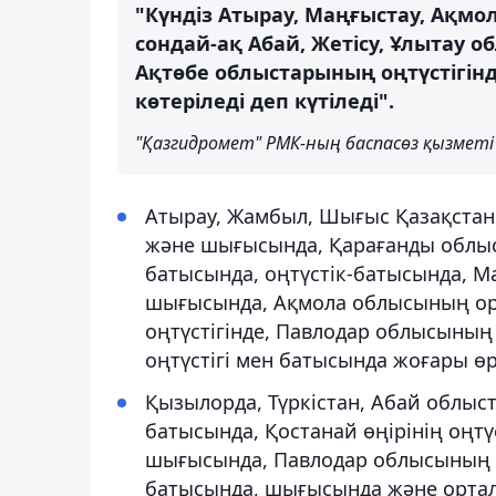
"Күндіз Атырау, Маңғыстау, Ақмо
сондай-ақ Абай, Жетісу, Ұлытау 
Ақтөбе облыстарының оңтүстігінде
көтеріледі деп күтіледі".
"Қазгидромет" РМК-ның баспасөз қызметі
Атырау, Жамбыл, Шығыс Қазақстан
және шығысында, Қарағанды облыс
батысында, оңтүстік-батысында, М
шығысында, Ақмола облысының ор
оңтүстігінде, Павлодар облысының
оңтүстігі мен батысында жоғары өрт
Қызылорда, Түркістан, Абай облы
батысында, Қостанай өңірінің оңтү
шығысында, Павлодар облысының с
батысында, шығысында және ортал