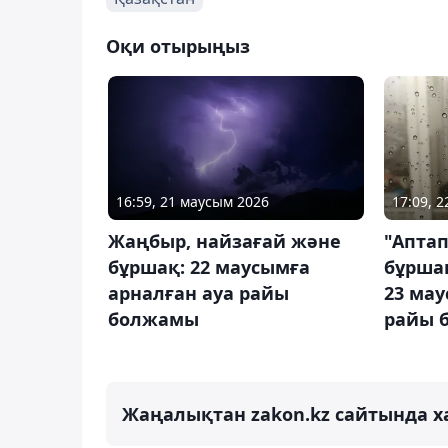
Оқи отырыңыз
16:59, 21 маусым 2026
17:09, 
Жаңбыр, найзағай және
"Аптап
бұршақ: 22 маусымға
бұршақ
арналған ауа райы
23 мау
болжамы
райы 
Жаңалықтан zakon.kz сайтында х