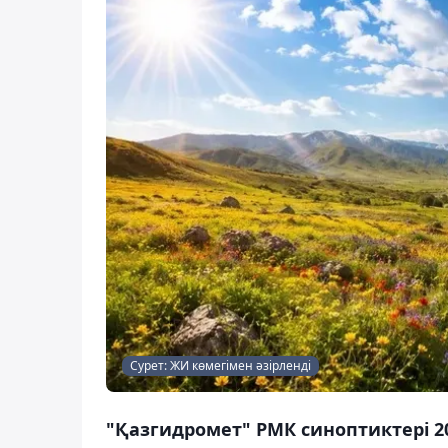
Сурет: ЖИ көмегімен әзірленді
"Қазгидромет" РМК синоптиктері 2