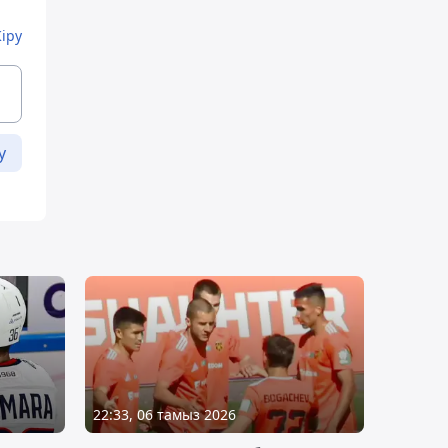
Кіру
у
22:33, 06 тамыз 2026