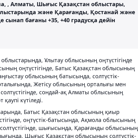
ла, , Алматы, Шығыс Қазақстан облыстары,
облыстарында және Қарағанды, Қостанай және
 сынап бағаны +35, +40 градусқа дейін
 облыстарында, Ұлытау облысының оңтүстігінде
ының оңтүстігінде, Батыс Қазақстан облысының
аңғыстау облысының батысында, солтүстік-
талығында, Жетісу облысының орталығы мен
 солтүстігінде, сондай-ақ Алматы облысының
 қаупі күтіледі.
старында, Батыс Қазақстан облысының қиыр
стігінде, оңтүстік-батысында, Ақмола облысының
олтүстігінде, шығысында, Қарағанды облысының
ығында, Шығыс Қазақстан облысының солтүстік-