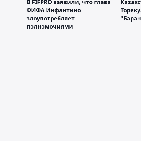
В FIFPRO заявили, что глава
Казах
ФИФА Инфантино
Тореку
злоупотребляет
"Бара
полномочиями