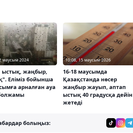
22 маусым 2024
10:08, 15 маусым 2026
 ыстық, жаңбыр,
16-18 маусымда
". Еліміз бойынша
Қазақстанда нөсер
сымға арналған ауа
жаңбыр жауып, аптап
болжамы
ыстық 40 градусқа дейін
жетеді
абардар болыңыз: