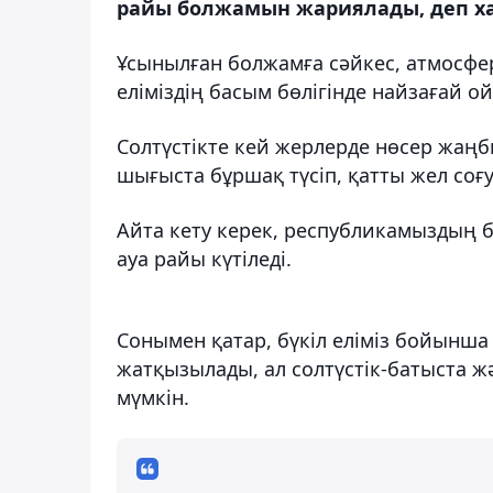
райы болжамын жариялады, деп ха
Ұсынылған болжамға сәйкес, атмосф
еліміздің басым бөлігінде найзағай о
Солтүстікте кей жерлерде нөсер жаңбы
шығыста бұршақ түсіп, қатты жел соғ
Айта кету керек, республикамыздың
ауа райы күтіледі.
Сонымен қатар, бүкіл еліміз бойынша
жатқызылады, ал солтүстік-батыста ж
мүмкін.