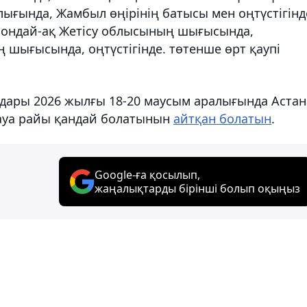
лығында, Жамбыл өңірінің батысы мен оңтүстігінд
 сондай-ақ Жетісу облысының шығысында,
шығысында, оңтүстігінде. төтенше өрт қаупі
ндары 2026 жылғы 18-20 маусым аралығында Астан
ауа райы қандай болатынын
айтқан болатын
.
Google-ға қосылып,
жаңалықтарды бірінші болып оқыңыз