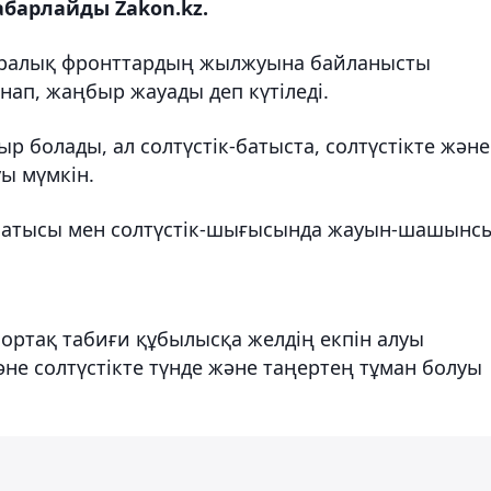
барлайды Zakon.kz.
ералық фронттардың жылжуына байланысты
йнап, жаңбыр жауады деп күтіледі.
р болады, ал солтүстік-батыста, солтүстікте және
уы мүмкін.
 батысы мен солтүстік-шығысында жауын-шашынс
 ортақ табиғи құбылысқа желдің екпін алуы
әне солтүстікте түнде және таңертең тұман болуы