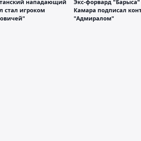
станский нападающий
Экс-форвард "Барыса"
л стал игроком
Камара подписал конт
новичей"
"Адмиралом"