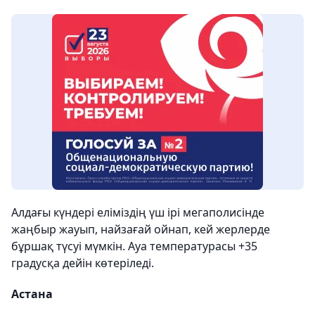
Алдағы күндері еліміздің үш ірі мегаполисінде
жаңбыр жауып, найзағай ойнап, кей жерлерде
бұршақ түсуі мүмкін. Ауа температурасы +35
градусқа дейін көтеріледі.
Астана