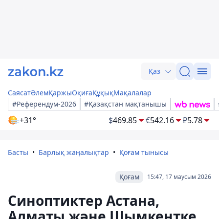
Қаз
Саясат
Әлем
Қаржы
Оқиға
Құқық
Мақалалар
#Референдум-2026
#Қазақстан мақтанышы
+31°
$
469.85
€
542.16
₽
5.78
Басты
Барлық жаңалықтар
Қоғам тынысы
Қоғам
15:47, 17 маусым 2026
Синоптиктер Астана,
Алматы және Шымкентке