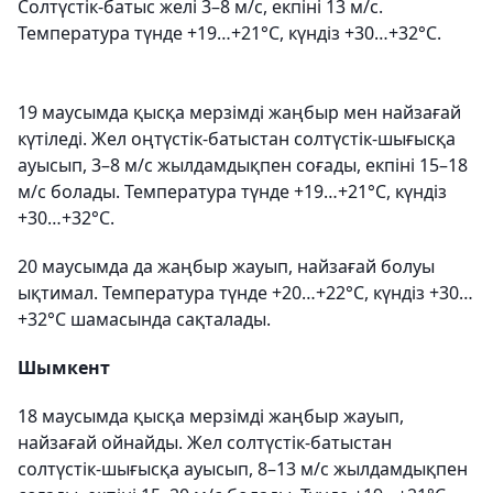
Солтүстік-батыс желі 3–8 м/с, екпіні 13 м/с.
Температура түнде +19…+21°C, күндіз +30…+32°C.
19 маусымда қысқа мерзімді жаңбыр мен найзағай
күтіледі. Жел оңтүстік-батыстан солтүстік-шығысқа
ауысып, 3–8 м/с жылдамдықпен соғады, екпіні 15–18
м/с болады. Температура түнде +19…+21°C, күндіз
+30…+32°C.
20 маусымда да жаңбыр жауып, найзағай болуы
ықтимал. Температура түнде +20…+22°C, күндіз +30…
+32°C шамасында сақталады.
Шымкент
18 маусымда қысқа мерзімді жаңбыр жауып,
найзағай ойнайды. Жел солтүстік-батыстан
солтүстік-шығысқа ауысып, 8–13 м/с жылдамдықпен