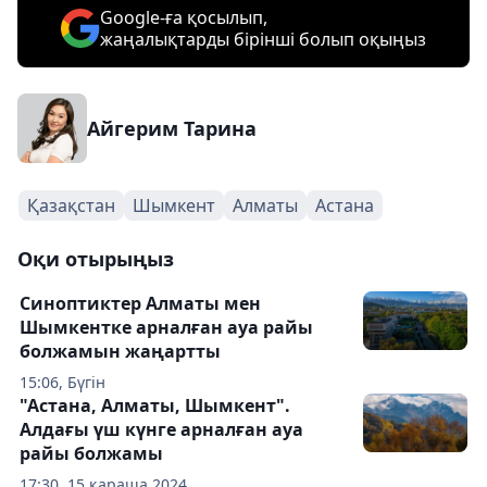
Google-ға қосылып,
жаңалықтарды бірінші болып оқыңыз
Айгерим Тарина
Қазақстан
Шымкент
Алматы
Астана
Оқи отырыңыз
Синоптиктер Алматы мен
Шымкентке арналған ауа райы
болжамын жаңартты
15:06, Бүгін
"Астана, Алматы, Шымкент".
Алдағы үш күнге арналған ауа
райы болжамы
17:30, 15 қараша 2024