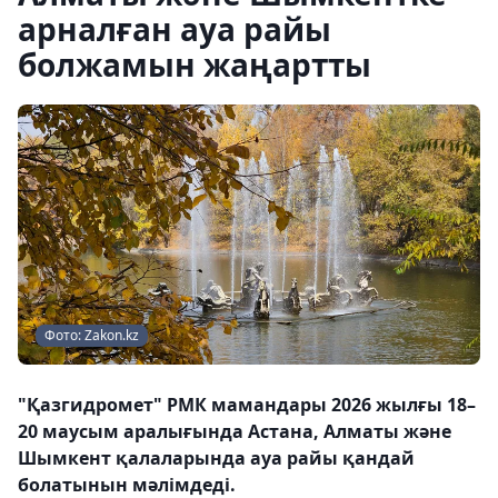
арналған ауа райы
болжамын жаңартты
Фото: Zakon.kz
"Қазгидромет" РМК мамандары 2026 жылғы 18–
20 маусым аралығында Астана, Алматы және
Шымкент қалаларында ауа райы қандай
болатынын мәлімдеді.