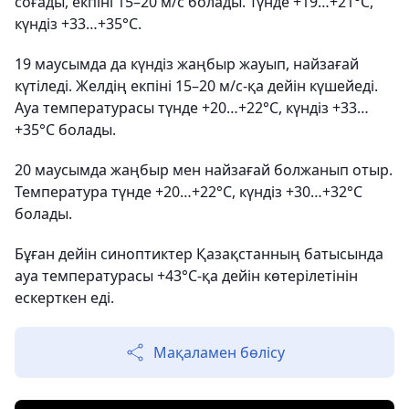
соғады, екпіні 15–20 м/с болады. Түнде +19…+21°C,
күндіз +33…+35°C.
19 маусымда да күндіз жаңбыр жауып, найзағай
күтіледі. Желдің екпіні 15–20 м/с-қа дейін күшейеді.
Ауа температурасы түнде +20…+22°C, күндіз +33…
+35°C болады.
20 маусымда жаңбыр мен найзағай болжанып отыр.
Температура түнде +20…+22°C, күндіз +30…+32°C
болады.
Бұған дейін синоптиктер Қазақстанның батысында
ауа температурасы +43°C-қа дейін көтерілетінін
ескерткен еді.
Мақаламен бөлісу