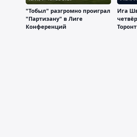
"Тобыл" разгромно проиграл
Ига Ш
"Партизану" в Лиге
четвёр
Конференций
Торонт