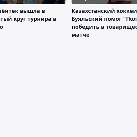
вёнтек вышла в
Казахстанский хоккеи
тый круг турнира в
Буяльский помог "По
о
победить в товарище
матче