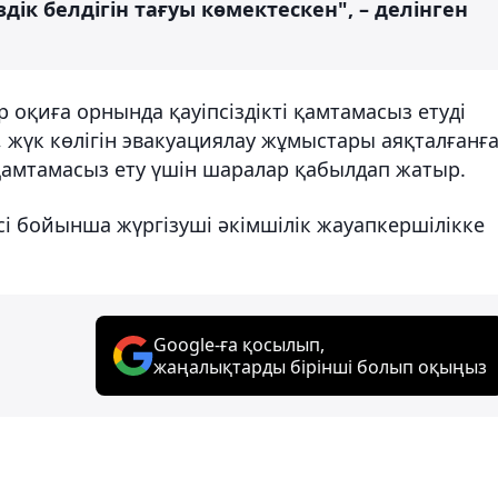
дік белдігін тағуы көмектескен", – делінген
р оқиға орнында қауіпсіздікті қамтамасыз етуді
жүк көлігін эвакуациялау жұмыстары аяқталғанғ
н қамтамасыз ету үшін шаралар қабылдап жатыр.
сі бойынша жүргізуші әкімшілік жауапкершілікке
Google-ға қосылып,
жаңалықтарды бірінші болып оқыңыз