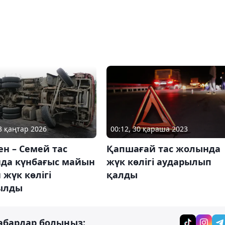
23 қаңтар 2026
00:12, 30 қараша 2023
н – Семей тас
Қапшағай тас жолында
да күнбағыс майын
жүк көлігі аударылып
 жүк көлігі
қалды
ылды
абардар болыңыз: