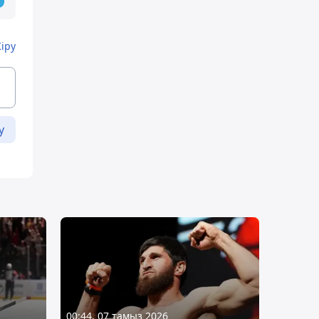
Кіру
у
00:44, 07 тамыз 2026