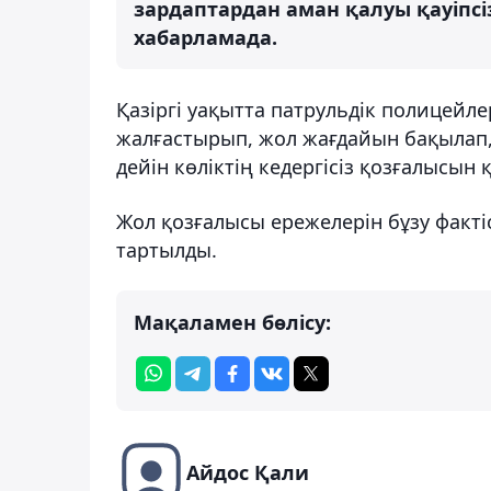
зардаптардан аман қалуы қауіпсіз
хабарламада.
Қазіргі уақытта патрульдік полицейле
жалғастырып, жол жағдайын бақылап, 
дейін көліктің кедергісіз қозғалысы
Жол қозғалысы ережелерін бұзу факті
тартылды.
Мақаламен бөлісу:
Айдос Қали