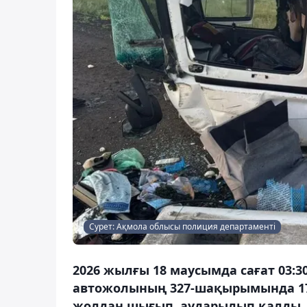
Сурет: Ақмола облысы полиция департаменті
2026 жылғы 18 маусымда сағат 03:3
автожолының 327-шақырымында 17 
жолдан шығып, аударылып қалды, 