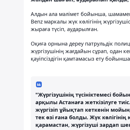
Алдын ала мәлімет бойынша, шамамен
Benz маркалы жүк көлігінің жүргізуші
жыраға түсіп, аударылған.
Оқиға орнына дереу патрульдік полици
жүргізушінің жағдайын сұрап, одан ке
қауіпсіздігін қамтамасыз ету бойынш
"Жүргізушінің түсініктемесі бой
арқылы Астанаға жеткізілуге тиі
жүргізіп ұйықтап кеткенін мойын
тек өзі ғана болды. Жүк көлігін
қарамастан, жүргізуші зардап ш