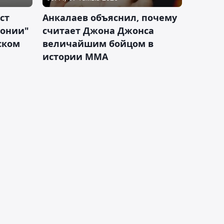
ст
Анкалаев объяснил, почему
лонии"
считает Джона Джонса
ском
величайшим бойцом в
истории ММА