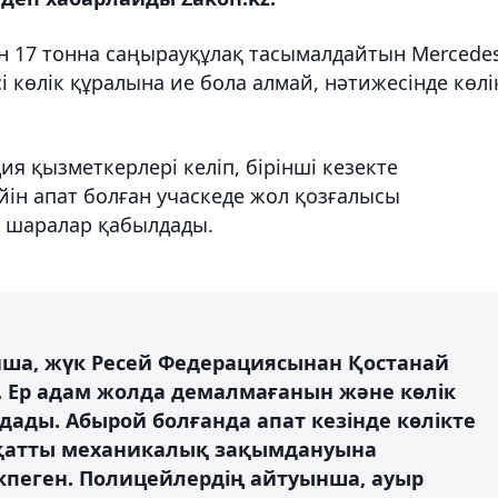
 17 тонна саңырауқұлақ тасымалдайтын Mercedes
сі көлік құралына ие бола алмай, нәтижесінде көлі
я қызметкерлері келіп, бірінші кезекте
йін апат болған учаскеде жол қозғалысы
а шаралар қабылдады.
ынша, жүк Ресей Федерациясынан Қостанай
с. Ер адам жолда демалмағанын және көлік
дады. Абырой болғанда апат кезінде көлікте
ің қатты механикалық зақымдануына
екпеген. Полицейлердің айтуынша, ауыр