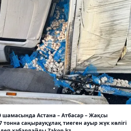
0 шамасында Астана – Атбасар – Жақсы
тонна саңырауқұлақ тиеген ауыр жүк көлігі
деп хабарлайды Zakon.kz.