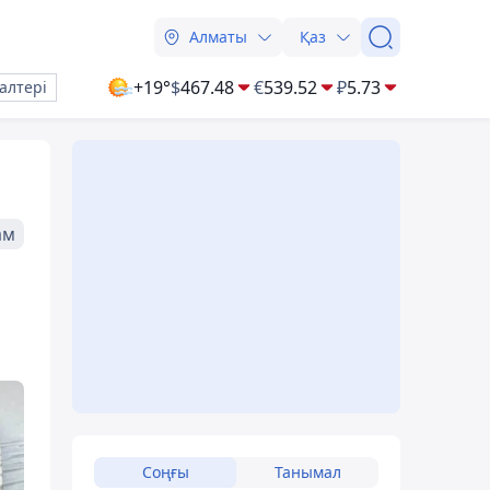
Алматы
Қаз
+19°
$
467.48
€
539.52
₽
5.73
алтері
ам
Соңғы
Танымал