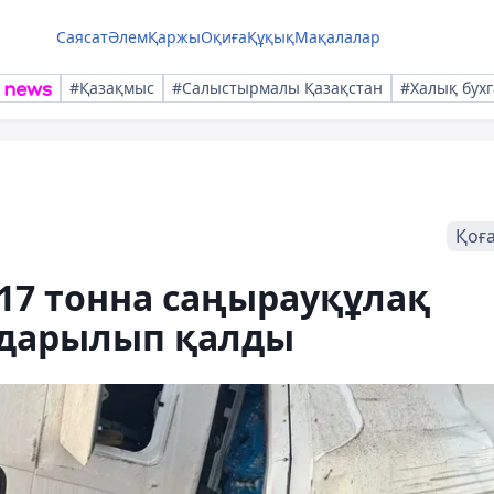
Саясат
Әлем
Қаржы
Оқиға
Құқық
Мақалалар
#Қазақмыс
#Салыстырмалы Қазақстан
#Халық бухг
Қоғ
17 тонна саңырауқұлақ
аударылып қалды