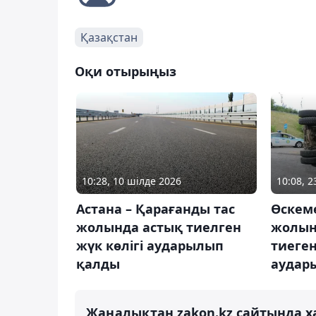
Қазақстан
Оқи отырыңыз
10:28, 10 шілде 2026
10:08, 
Астана – Қарағанды тас
Өскеме
жолында астық тиелген
жолын
жүк көлігі аударылып
тиеген
қалды
аудар
Жаңалықтан zakon.kz сайтында х