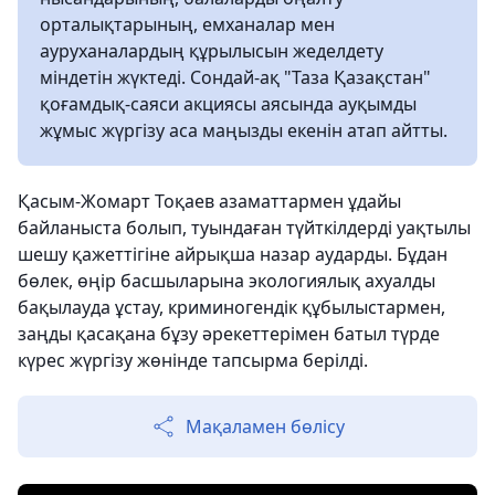
орталықтарының, емханалар мен
ауруханалардың құрылысын жеделдету
міндетін жүктеді. Сондай-ақ "Таза Қазақстан"
қоғамдық-саяси акциясы аясында ауқымды
жұмыс жүргізу аса маңызды екенін атап айтты.
Қасым-Жомарт Тоқаев азаматтармен ұдайы
байланыста болып, туындаған түйткілдерді уақтылы
шешу қажеттігіне айрықша назар аударды. Бұдан
бөлек, өңір басшыларына экологиялық ахуалды
бақылауда ұстау, криминогендік құбылыстармен,
заңды қасақана бұзу әрекеттерімен батыл түрде
күрес жүргізу жөнінде тапсырма берілді.
Мақаламен бөлісу