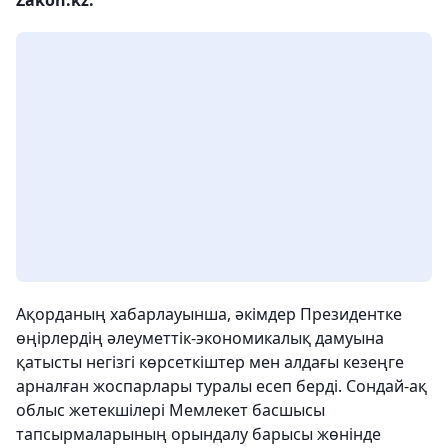
Ақорданың хабарлауынша, әкімдер Президентке
өңірлердің әлеуметтік-экономикалық дамуына
қатысты негізгі көрсеткіштер мен алдағы кезеңге
арналған жоспарлары туралы есеп берді. Сондай-ақ
облыс жетекшілері Мемлекет басшысы
тапсырмаларының орындалу барысы жөнінде