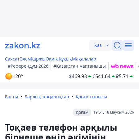
Қаз
Саясат
Әлем
Қаржы
Оқиға
Құқық
Мақалалар
#Референдум-2026
#Қазақстан мақтанышы
+20°
$
469.93
€
541.64
₽
5.71
Басты
Барлық жаңалықтар
Қоғам тынысы
Қоғам
19:51, 18 маусым 2026
Тоқаев телефон арқылы
бірнеше өңір әкімінің