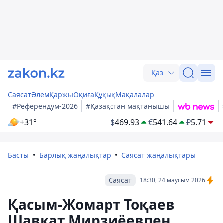
Қаз
Саясат
Әлем
Қаржы
Оқиға
Құқық
Мақалалар
#Референдум-2026
#Қазақстан мақтанышы
+31°
$
469.93
€
541.64
₽
5.71
Басты
Барлық жаңалықтар
Саясат жаңалықтары
Саясат
18:30, 24 маусым 2026
Қасым-Жомарт Тоқаев
Шавкат Мирзиёевпен