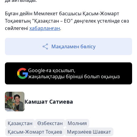
да айтылады.
Бұған дейін Мемлекет басшысы Қасым-Жомарт
Тоқаевтың "Қазақстан – ЕО" дөңгелек үстелінде сөз
сөйлегені
хабарланған
.
Мақаламен бөлісу
Google-ға қосылып,
жаңалықтарды бірінші болып оқыңыз
Камшат Сатиева
Қазақстан
Өзбекстан
Молния
Қасым-Жомарт Тоқаев
Мирзиёев Шавкат