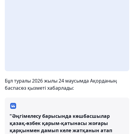
Бұл туралы 2026 жылы 24 маусымда Ақорданың
баспасөз қызметі хабарлады:
"Әңгімелесу барысында көшбасшылар
қазақ-өзбек қарым-қатынасы жоғары
қарқынмен дамып келе жатқанын атап