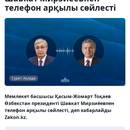
телефон арқылы сөйлесті
Сурет: Ақорда
Мемлекет басшысы Қасым-Жомарт Тоқаев
Өзбекстан президенті Шавкат Мирзиёевпен
телефон арқылы сөйлесті, деп хабарлайды
Zakon.kz.