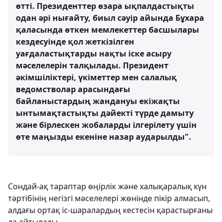
өтті. Президенттер өзара ықпалдастықты
одан әрі нығайту, биыл сәуір айында Бұхара
қаласында өткен мемлекеттер басшылары
кездесуінде қол жеткізілген
уағдаластықтарды нақты іске асыру
мәселелерін талқылады. Президент
әкімшіліктері, үкіметтер мен салалық
ведомстволар арасындағы
байланыстардың жандануы екіжақты
ынтымақтастықты дәйекті түрде дамыту
және бірлескен жобаларды ілгерілету үшін
өте маңызды екеніне назар аударылды".
Сондай-ақ тараптар өңірлік және халықаралық күн
тәртібінің негізгі мәселелері жөнінде пікір алмасып,
алдағы ортақ іс-шаралардың кестесін қарастырғаны