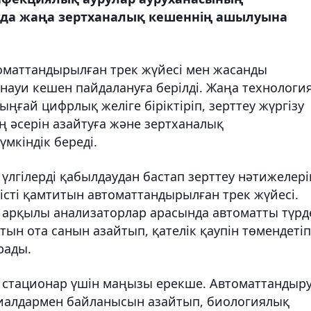
да жаңа зертханалық кешеннің ашылуына
оматтандырылған трек жүйесі мен жасанды
анауи кешен пайдалануға берілді. Жаңа технологи
ңғай цифрлық желіге біріктіріп, зерттеу жүргізу
 әсерін азайтуға және зертханалық
мкіндік береді.
қ үлгілерді қабылдаудан бастап зерттеу нәтижелері
ерісті қамтитын автоматтандырылған трек жүйесі.
і арқылы анализаторлар арасында автоматты түрд
ын ота санын азайтып, қателік қаупін төмендетіп
рады.
стационар үшін маңызы ерекше. Автоматтандыр
иалдармен байланысын азайтып, биологиялық