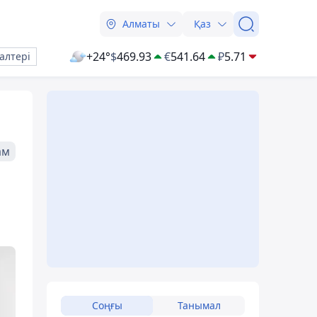
Алматы
Қаз
+24°
$
469.93
€
541.64
₽
5.71
алтері
ам
Соңғы
Танымал