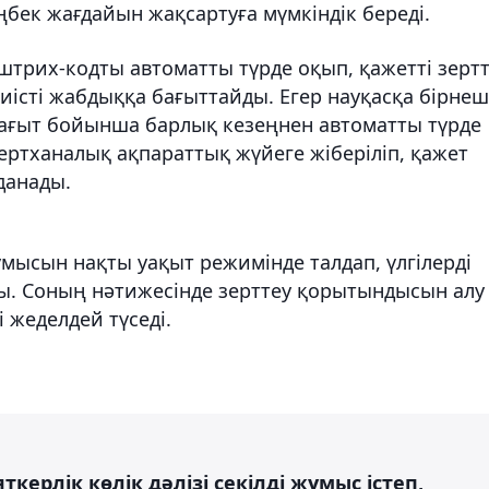
еңбек жағдайын жақсартуға мүмкіндік береді.
 штрих-кодты автоматты түрде оқып, қажетті зерт
істі жабдыққа бағыттайды. Егер науқасқа бірне
н бағыт бойынша барлық кезеңнен автоматты түрде
зертханалық ақпараттық жүйеге жіберіліп, қажет
данады.
ысын нақты уақыт режимінде талдап, үлгілерді
ды. Соның нәтижесінде зерттеу қорытындысын алу
 жеделдей түседі.
ткерлік көлік дәлізі секілді жұмыс істеп,