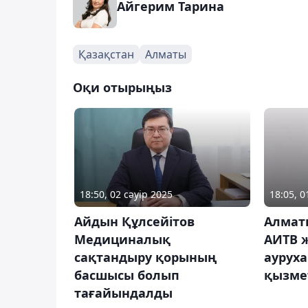
Айгерим Тарина
Қазақстан
Алматы
Оқи отырыңыз
18:50, 02 сәуір 2025
18:05, 
Айдын Құлсейітов
Алмат
Медициналық
АИТВ 
сақтандыру қорының
ауруха
басшысы болып
қызме
тағайындалды