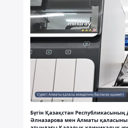
Сурет: Алматы қаласы әкімдігінің баспасөз қызметі
Бүгін Қазақстан Республикасының 
Әлназарова мен Алматы қаласының
атындағы Қалалық клиникалық ин