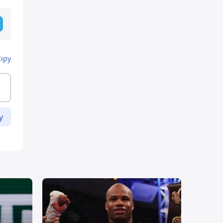
Кіру
у