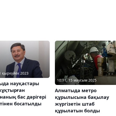
01 қыркүйек 2023
10:11, 15 маусым 2025
ыда науқастары
жұқтырған
Алматыда метро
наның бас дәрігері
құрылысына бақылау
тінен босатылды
жүргізетін штаб
құрылатын болды