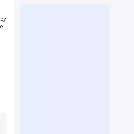
теу
ше