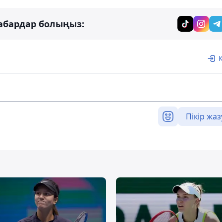
абардар болыңыз:
Пікір жаз