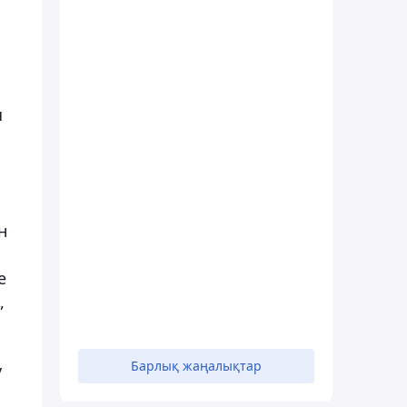
я
н
е
,
Барлық жаңалықтар
у