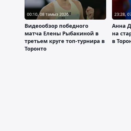
00:10, 08 тамыз 2026
23:28, 
Видеообзор победного
Анна 
матча Елены Рыбакиной в
на ста
третьем круге топ-турнира в
в Торо
Торонто