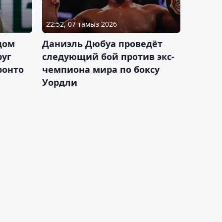
22:52, 07 тамыз 2026
дом
Даниэль Дюбуа проведёт
руг
следующий бой против экс-
ронто
чемпиона мира по боксу
Уордли