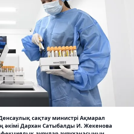
Денсаулық сақтау министрі Ақмарал
 әкімі Дархан Сатыбалды И. Жекенова
фекциялық аурулар ауруханасының