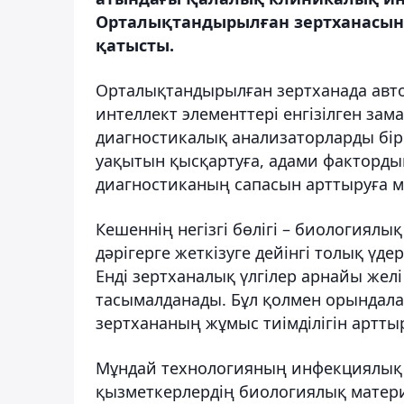
Орталықтандырылған зертханасын
қатысты.
Орталықтандырылған зертханада авт
интеллект элементтері енгізілген зам
диагностикалық анализаторларды біры
уақытын қысқартуға, адами фактордың
диагностиканың сапасын арттыруға мү
Кешеннің негізгі бөлігі – биологиялы
дәрігерге жеткізуге дейінгі толық үд
Енді зертханалық үлгілер арнайы жел
тасымалданады. Бұл қолмен орындалат
зертхананың жұмыс тиімділігін артты
Мұндай технологияның инфекциялық 
қызметкерлердің биологиялық матер