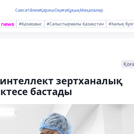
Саясат
Әлем
Қаржы
Оқиға
Құқық
Мақалалар
#Қазақмыс
#Салыстырмалы Қазақстан
#Халық бухг
Қоғ
интеллект зертханалық
ктесе бастады