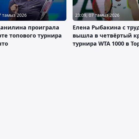
07 тамыз 2026
23:09, 07 тамыз 2026
Данилина проиграла
Елена Рыбакина с тру
рте топового турнира
вышла в четвёртый к
нто
турнира WTA 1000 в То