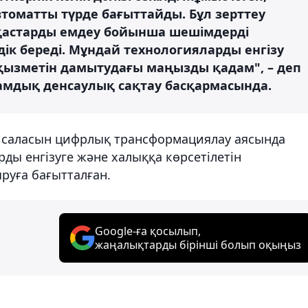
втоматты түрде бағыттайды. Бұл зерттеу
уқастарды емдеу бойынша шешімдерді
к береді. Мұндай технологияларды енгізу
қызметін дамытудағы маңызды қадам", – деп
амдық денсаулық сақтау басқармасында.
у саласын цифрлық трансформациялау аясында
ды енгізуге және халыққа көрсетілетін
руға бағытталған.
Google-ға қосылып,
жаңалықтарды бірінші болып оқыңыз