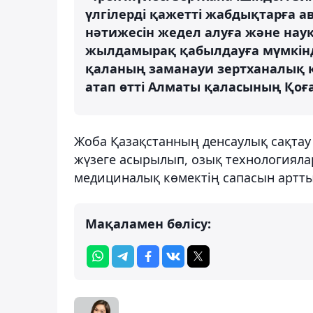
үлгілерді қажетті жабдықтарға а
нәтижесін жедел алуға және на
жылдамырақ қабылдауға мүмкінді
қаланың заманауи зертханалық 
атап өтті Алматы қаласының Қоғ
Жоба Қазақстанның денсаулық сақта
жүзеге асырылып, озық технологиялар
медициналық көмектің сапасын артты
Мақаламен бөлісу: