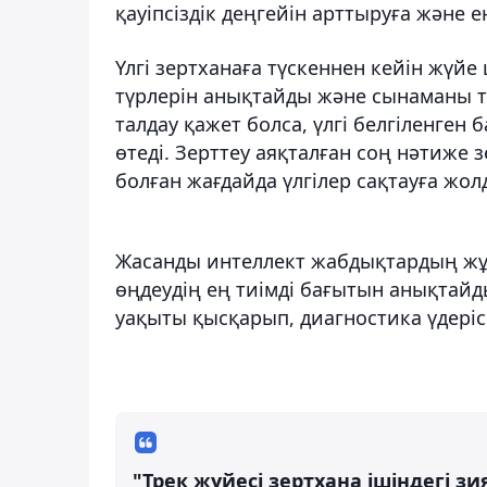
қауіпсіздік деңгейін арттыруға және 
Үлгі зертханаға түскеннен кейін жүйе
түрлерін анықтайды және сынаманы ти
талдау қажет болса, үлгі белгіленге
өтеді. Зерттеу аяқталған соң нәтиже 
болған жағдайда үлгілер сақтауға жол
Жасанды интеллект жабдықтардың жұм
өңдеудің ең тиімді бағытын анықтай
уақыты қысқарып, диагностика үдерісі
"Трек жүйесі зертхана ішіндегі зия