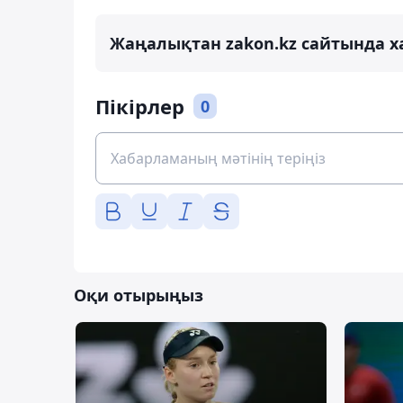
Жаңалықтан zakon.kz сайтында х
Пікірлер
0
Оқи отырыңыз