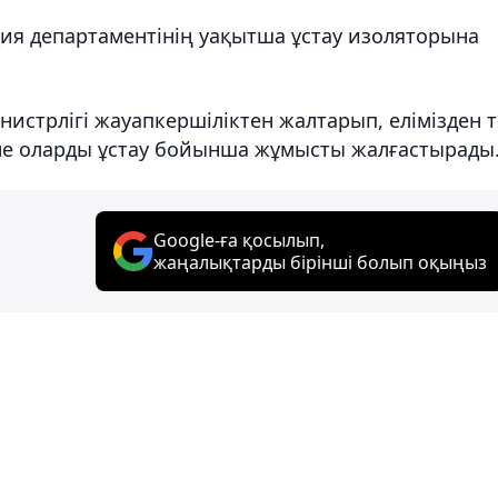
ция департаментінің уақытша ұстау изоляторына
нистрлігі жауапкершіліктен жалтарып, елімізден 
не оларды ұстау бойынша жұмысты жалғастырады
Google-ға қосылып,
жаңалықтарды бірінші болып оқыңыз