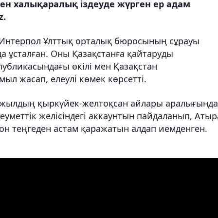
ен халықаралық іздеуде жүрген ер адам
z.
М Интерпол Ұлттық орталық бюросының сұрауы
 ұсталған. Оны Қазақстанға қайтаруды
публикасындағы өкілі мен Қазақстан
мыл жасап, елеулі көмек көрсетті.
24 жылдың қыркүйек-желтоқсан айлары аралығында
еуметтік желісіндегі аккаунтын пайдаланып, Атыр
н теңгеден астам қаражатын алдап иемденген.