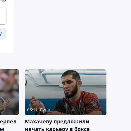
у
06:21, Бүгін
терпел
Махачеву предложили
ом
начать карьеру в боксе