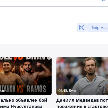
Пікір жаз
үгін
06:45, Бүгін
ально объявлен бой
Даниил Медведев по
има Нурсултанова
поражение в стартов