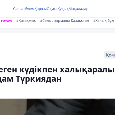
Саясат
Әлем
Қаржы
Оқиға
Құқық
Мақалалар
#Қазақмыс
#Салыстырмалы Қазақстан
#Халық бухг
Қоғ
еген күдікпен халықаралы
адам Түркиядан