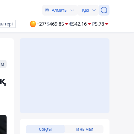
Алматы
Қаз
+27°
$
469.85
€
542.16
₽
5.78
алтері
ам
қ
Соңғы
Танымал