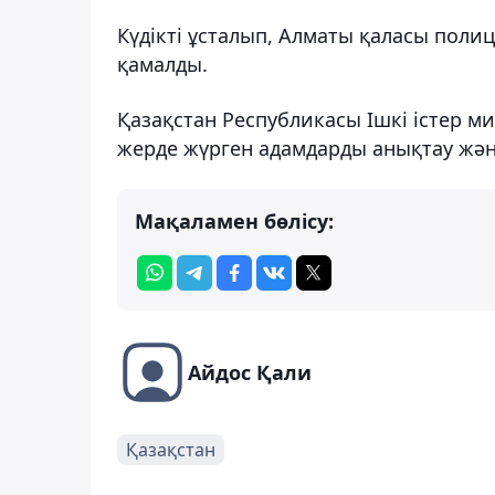
Күдікті ұсталып, Алматы қаласы поли
қамалды.
Қазақстан Республикасы Ішкі істер ми
жерде жүрген адамдарды анықтау жә
Мақаламен бөлісу:
Айдос Қали
Қазақстан