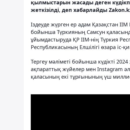
қылмыстарын жасады деген күдікп
жеткізілді, деп хабарлайды Zakon.k
Іздеуде жүрген ер адам Қазақстан ІІ
бойынша Түркияның Самсун қаласында
ұйымдастыруда ҚР ІІМ-нің Түркия Рес
Республикасының Елшілігі өзара іс-қи
Тергеу мәліметі бойынша күдікті 20
ақпараттық жүйелер мен Instagram әл
қаласының екі тұрғынының үш миллио