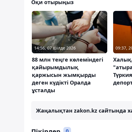
Оқи отырыңыз
14:56, 07 шілде 2026
09:37, 
88 млн теңге көлеміндегі
Халықа
қайырымдылық
"атыр
қаржысын жымқырды
Түркия
деген күдікті Оралда
депор
ұсталды
Жаңалықтан zakon.kz сайтында х
Пікірлер
0