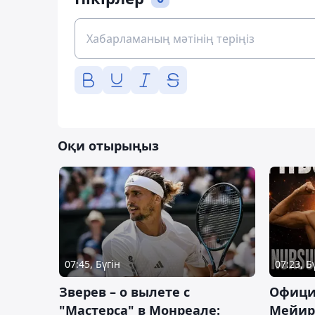
Оқи отырыңыз
07:45, Бүгін
07:23, Б
Зверев – о вылете с
Офици
"Мастерса" в Монреале:
Мейир