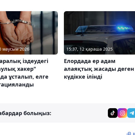
20 маусым 2026
15:37, 12 қараша 2025
ралық іздеудегі
Елордада ер адам
аулық хакер"
алаяқтық жасады деген
да ұсталып, елге
күдікке ілінді
тацияланды
абардар болыңыз: