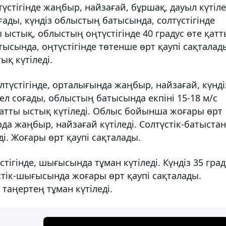
стігінде жаңбыр, найзағай, бұршақ, дауыл күтіле
ады, күндіз облыстың батысында, солтүстігінде
ты ыстық, облыстың оңтүстігінде 40 градус өте қат
тысында, оңтүстігінде төтенше өрт қаупі сақталад
ық күтіледі.
үстігінде, орталығында жаңбыр, найзағай, күнді
жел соғады, облыстың батысында екпіні 15-18 м/с
с қатты ыстық күтіледі. Облыс бойынша жоғары өрт
рда жаңбыр, найзағай күтіледі. Солтүстік-батыстан
еді. Жоғары өрт қаупі сақталады.
тігінде, шығысында тұман күтіледі. Күндіз 35 град
стік-шығысында жоғары өрт қаупі сақталады.
 таңертең тұман күтіледі.