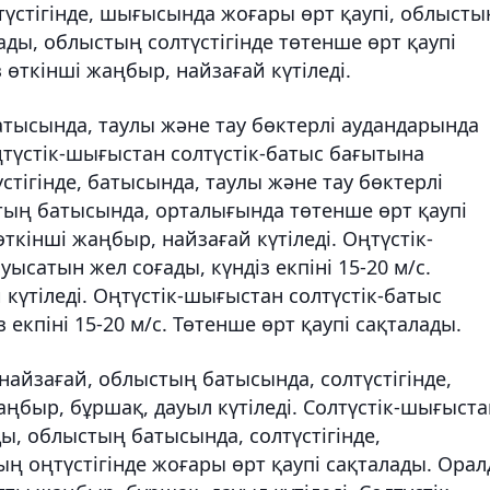
оңтүстігінде, шығысында жоғары өрт қаупі, облысты
лады, облыстың солтүстігінде төтенше өрт қаупі
з өткінші жаңбыр, найзағай күтіледі.
батысында, таулы және тау бөктерлі аудандарында
ңтүстік-шығыстан солтүстік-батыс бағытына
тігінде, батысында, таулы және тау бөктерлі
стың батысында, орталығында төтенше өрт қаупі
ткінші жаңбыр, найзағай күтіледі. Оңтүстік-
ысатын жел соғады, күндіз екпіні 15-20 м/с.
 күтіледі. Оңтүстік-шығыстан солтүстік-батыс
екпіні 15-20 м/с. Төтенше өрт қаупі сақталады.
айзағай, облыстың батысында, солтүстігінде,
ңбыр, бұршақ, дауыл күтіледі. Солтүстік-шығыста
ы, облыстың батысында, солтүстігінде,
ың оңтүстігінде жоғары өрт қаупі сақталады. Орал