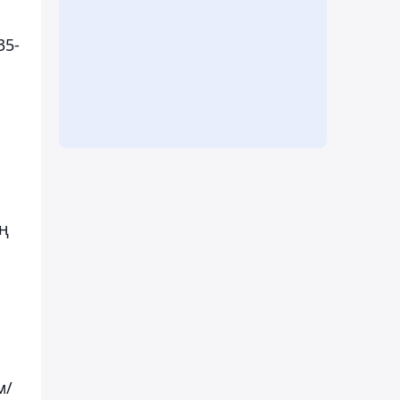
35-
ың
м/