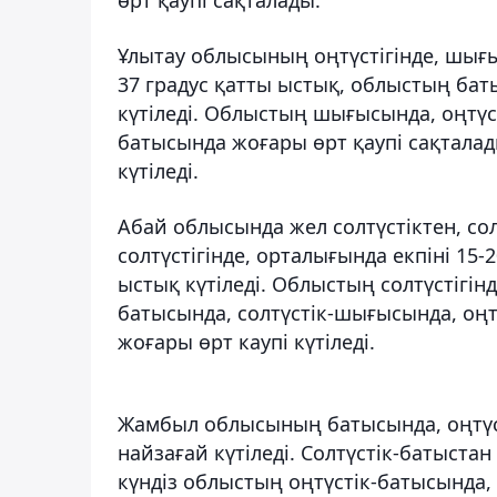
Ұлытау облысының оңтүстігінде, шығыс
37 градус қатты ыстық, облыстың баты
күтіледі. Облыстың шығысында, оңтүс
батысында жоғары өрт қаупі сақталады
күтіледі.
Абай облысында жел солтүстіктен, со
солтүстігінде, орталығында екпіні 15-
ыстық күтіледі. Облыстың солтүстігін
батысында, солтүстік-шығысында, оңтү
жоғары өрт каупі күтіледі.
Жамбыл облысының батысында, оңтүст
найзағай күтіледі. Солтүстік-батыста
күндіз облыстың оңтүстік-батысында,