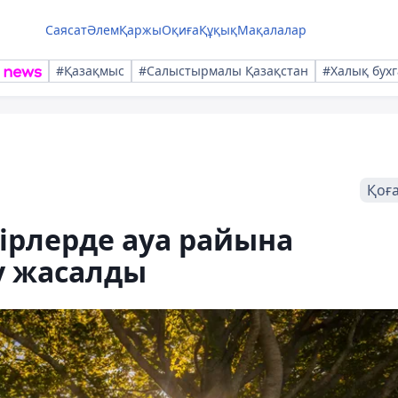
Саясат
Әлем
Қаржы
Оқиға
Құқық
Мақалалар
#Қазақмыс
#Салыстырмалы Қазақстан
#Халық бухг
Қоғ
ірлерде ауа райына
у жасалды