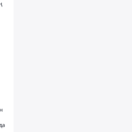
ң
н
да