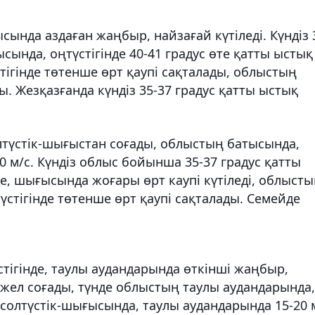
ында аздаған жаңбыр, найзағай күтіледі. Күндіз 
сында, оңтүстігінде 40-41 градус өте қатты ыстық
тігінде төтенше өрт қаупі сақталады, облыстың
. Жезқазғанда күндіз 35-37 градус қатты ыстық
лтүстік-шығыстан соғады, облыстың батысында,
20 м/с. Күндіз облыс бойынша 35-37 градус қатты
де, шығысында жоғары өрт каупі күтіледі, облыст
стігінде төтенше өрт қаупі сақталады. Семейде
ігінде, таулы аудандарында өткінші жаңбыр,
н жел соғады, түнде облыстың таулы аудандарында,
 солтүстік-шығысында, таулы аудандарында 15-20 