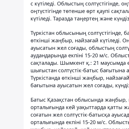
с күтіледі. Облыстың солтүстігінде, 
оңтүстігінде төтенше өрт қаупі сақта
күтіледі. Таразда таңертең және күнді
Түркістан облысының солтүстігінде, 
өткінші жаңбыр, найзағай күтіледі. О
ауысатын жел соғады, облыстың солтүс
аудандарында екпіні 15-20 м/с. Облы
сақталады. Шымкент қ.: 21 маусымда ө
шығыстан солтүстік-батыс бағытына ау
Түркістанда өткінші жаңбыр, найзағай
бағытына ауысатын жел соғады, күндіз 
Батыс Қазақстан облысында жаңбыр, н
орталығында кей уақыттарда қатты жа
соғатын жел солтүстік-батысқа ауысад
орталығында екпіні 15-20 м/с. Облыст