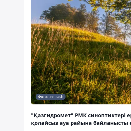
Фото: unsplash
"Қазгидромет" РМК синоптиктері ер
қолайсыз ауа райына байланысты е