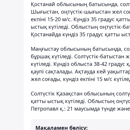
Қостанай облысының батысында, солтү
Шығыстан, оңтүстік-шығыстан жел соғ
екпіні 15-20 м/с. Күндіз 35 градус қат
ыстық күтіледі. Облыстың оңтүстік-ба
Қостанайда күндіз 35 градус қатты ыст
Маңғыстау облысының батысында, солт
бұршақ күтіледі. Солтүстік-батыстан 
күтіледі. Күндіз облыста 38-42 граду
қаупі сақталады. Ақтауда кей уақытта
жел соғады, күндіз екпіні 15 м/с күтіл
Солтүстік Қазақстан облысының солтүс
қатты ыстық күтіледі. Облыстың оңтү
Петропавл қ.: 21 маусымда түнде және
Мақаламен бөлісу: