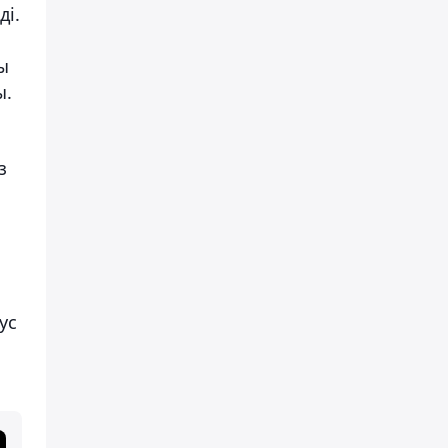
ді.
ты
ы.
з
ус