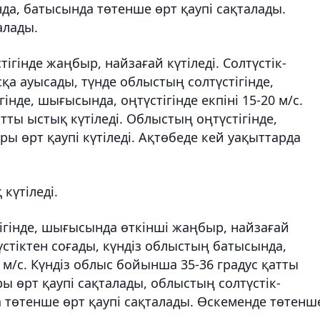
а, батысында төтенше өрт қаупі сақталады.
алады.
гінде жаңбыр, найзағай күтіледі. Солтүстік-
қа ауысады, түнде облыстың солтүстігінде,
нде, шығысында, оңтүстігінде екпіні 15-20 м/с.
тты ыстық күтіледі. Облыстың оңтүстігінде,
ы өрт қаупі күтіледі. Ақтөбеде кей уақыттарда
күтіледі.
гінде, шығысында өткінші жаңбыр, найзағай
түстіктен соғады, күндіз облыстың батысында,
20 м/с. Күндіз облыс бойынша 35-36 градус қатты
ы өрт қаупі сақталады, облыстың солтүстік-
а төтенше өрт қаупі сақталады. Өскеменде төтенш