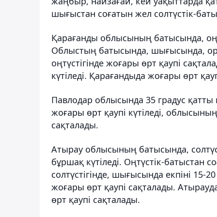
жаңбыр, найзағай, кей уақыттарда қат
шығыстан соғатын жел солтүстік-батысқ
Қарағанды облысының батысында, оңтүс
Облыстың батысында, шығысында, ор
оңтүстігінде жоғары өрт қаупі сақтал
күтіледі. Қарағандыда жоғары өрт қаупі
Павлодар облысында 35 градус қатты 
жоғары өрт қаупі күтіледі, облысының
сақталады.
Атырау облысының батысында, солтүсті
бұршақ күтіледі. Оңтүстік-батыстан с
солтүстігінде, шығысында екпіні 15-2
жоғары өрт қаупі сақталады. Атырауд
өрт қаупі сақталады.