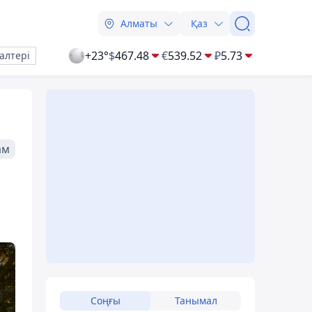
Алматы
Қаз
+23°
$
467.48
€
539.52
₽
5.73
алтері
ам
Соңғы
Танымал