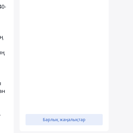
40-
ың
ың
ы
ан
.
Барлық жаңалықтар