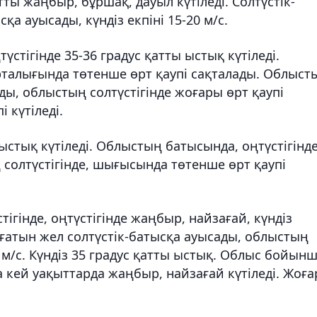
ты жаңбыр, бұршақ, дауыл күтіледі. Солтүстік-
а ауысады, күндіз екпіні 15-20 м/с.
тігінде 35-36 градус қатты ыстық күтіледі.
талығында төтенше өрт қаупі сақталады. Облыст
ады, облыстың солтүстігінде жоғары өрт қаупі
 күтіледі.
ыстық күтіледі. Облыстың батысында, оңтүстігінд
 солтүстігінде, шығысында төтенше өрт қаупі
гінде, оңтүстігінде жаңбыр, найзағай, күндіз
оғатын жел солтүстік-батысқа ауысады, облыстың
0 м/с. Күндіз 35 градус қатты ыстық. Облыс бойын
а кей уақыттарда жаңбыр, найзағай күтіледі. Жоғ