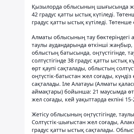
Қызылорда облысының шығысында жаңб
42 градус қатты ыстық күтіледі. Төтен
градус қатты ыстық күтіледі. Төтенше 
Алматы облысының тау бөктеріндегі 
таулы аудандарында өткінші жаңбыр, н
облыстың батысында, оңтүстігінде, та
солтүстігінде 38 градус қатты ыстық 
өрт қаупі сақталады, облыстың солтүс
оңтүстік-батыстан жел соғады, күндіз е
сақталады. Іле Алатауы (Алматы қал
аймақтары) бойынша: 21 маусымда өтк
жел соғады, кей уақыттарда екпіні 15-
Жетісу облысының оңтүстігінде, таулы
Солтүстік-шығыстан жел соғады, Алакөл
градус қатты ыстық сақталады. Облыст