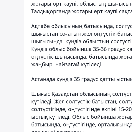
жоғары өрт каупі, облыстың шығысынд
Талдықорғанда жоғары өрт қаупі сақт
Ақтөбе облысының батысында, солтүсті
шығыстан соғатын жел оңтүстік-батыс
шығысында, күндіз облыстың солтүстігі
Күндіз облыс бойынша 35-36 градус қа
оңтүстік-шығысында, батысында жоғар
жаңбыр, найзағай күтіледі.
Астанада күндіз 35 градус қатты ыстық 
Шығыс Қазақстан облысының солтүсті
күтіледі. Жел солтүстік-батыстан, сол
солтүстігінде, оңтүстігінде екпіні 15-
ыстық күтіледі. Облыс бойынша жоғар
батысында, оңтүстігінде, орталығынд
өрт қаупі сақталады.