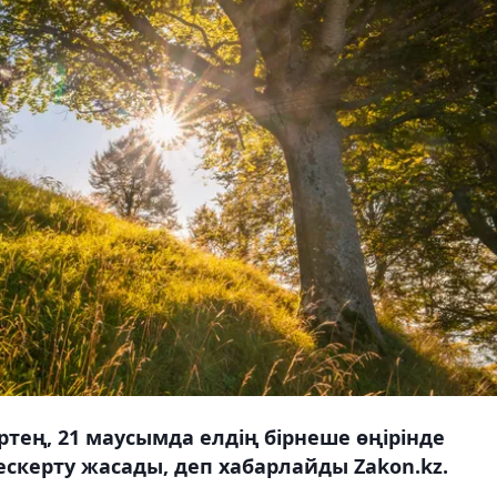
тең, 21 маусымда елдің бірнеше өңірінде
скерту жасады, деп хабарлайды Zakon.kz.