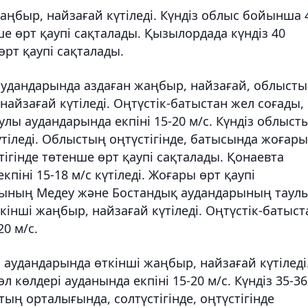
ыр, найзағай күтіледі. Күндіз облыс бойынша 
ше өрт қаупі сақталады. Қызылордада күндіз 40
өрт қаупі сақталады.
аудандарында аздаған жаңбыр, найзағай, облыст
айзағай күтіледі. Оңтүстік-батыстан жел соғады,
улы аудандарында екпіні 15-20 м/с. Күндіз облыст
күтіледі. Облыстың оңтүстігінде, батысында жоғары
тігінде төтенше өрт қаупі сақталады. Қонаевта
кпіні 15-18 м/с күтіледі. Жоғары өрт қаупі
асының Медеу және Бостандық аудандарының таул
інші жаңбыр, найзағай күтіледі. Оңтүстік-батыст
20 м/с.
 аудандарында өткінші жаңбыр, найзағай күтіледі
 көлдері ауданында екпіні 15-20 м/с. Күндіз 35-36
ың орталығында, солтүстігінде, оңтүстігінде