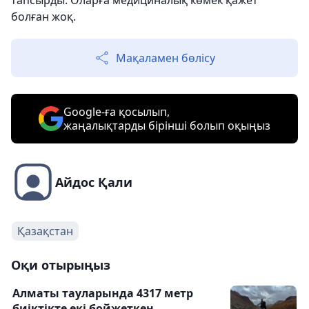
тапсырды. Оларға медициналық көмек қажет
болған жоқ.
Мақаламен бөлісу
Google-ға қосылып,
жаңалықтарды бірінші болып оқыңыз
Айдос Қали
Қазақстан
Оқи отырыңыз
Алматы тауларында 4317 метр
биіктікте екі бойжеткен