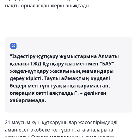
нақты орналасқан жерін анықтады.
"Іздестіру-құтқару жұмыстарына Алматы
қаласы ТЖД Құтқару қызметі мен "БАУ"
жедел-құтқару жасағының мамандары
дереу кірісті. Таулы аймақтың күрделі
бедері мен түнгі уақытқа қарамастан,
операция сәтті аяқталды", – делінген
хабарламада.
21 маусым күні құтқарушылар жасөспірімдерді
аман-есен экобекетке түсіріп, ата-аналарына