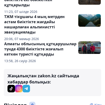
құтқарылды
11:23, 07 шілде 2026
ТЖМ тікұшағы 4 мың метрден
астам биіктікте жағдайы
нашарлаған альпинистті
эвакуациялады
20:06, 07 мамыр 2026
Алматы облысының құтқарушылар
түнде 4300 биіктікте жоғалып
кеткен туристі құтқарды
13:58, 26 сәуір 2026
Жаңалықтан zakon.kz сайтында
хабардар болыңыз:
Кіру