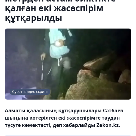
қалған екі жасөспірім
құтқарылды
Сурет: видео скрині
Алматы қаласының құтқарушылары Сәтбаев
шыңына көтерілген екі жасөспірімге таудан
түсуге көмектесті, деп хабарлайды Zakon.kz.