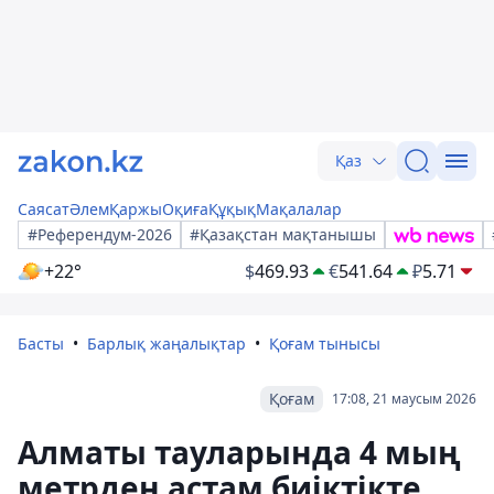
Қаз
Саясат
Әлем
Қаржы
Оқиға
Құқық
Мақалалар
#Референдум-2026
#Қазақстан мақтанышы
+22°
$
469.93
€
541.64
₽
5.71
Басты
Барлық жаңалықтар
Қоғам тынысы
Қоғам
17:08, 21 маусым 2026
Алматы тауларында 4 мың
метрден астам биіктікте