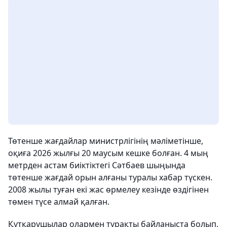
Төтенше жағдайлар министрлігінің мәліметінше,
оқиға 2026 жылғы 20 маусым кешке болған. 4 мың
метрден астам биіктіктегі Сәтбаев шыңында
төтенше жағдай орын алғаны туралы хабар түскен.
2008 жылы туған екі жас өрмелеу кезінде өздігінен
төмен түсе алмай қалған.
Құтқарушылар олармен тұрақты байланыста болып,