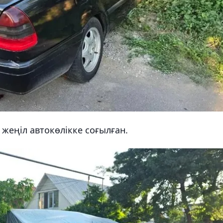
 жеңіл автокөлікке соғылған.