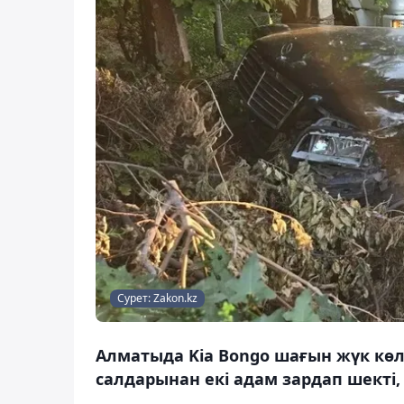
Сурет: Zakon.kz
Алматыда Kia Bongo шағын жүк көлі
салдарынан екі адам зардап шекті,