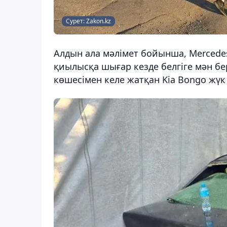
Сурет: Zakon.kz
Алдын ала мәлімет бойынша, Mercedes
қиылысқа шығар кезде белгіге мән бе
көшесімен келе жатқан Kia Bongo жүк 