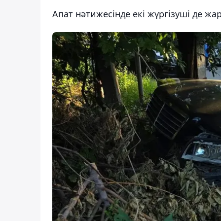
Апат нәтижесінде екі жүргізуші де жа