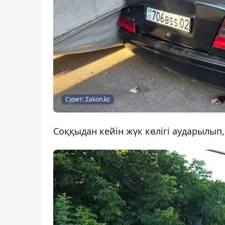
Сурет: Zakon.kz
Соққыдан кейін жүк көлігі аударылып,