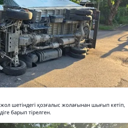
 жол шетіндегі қозғалыс жолағынан шығып кетіп,
іге барып тірелген.