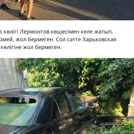
 көлігі Лермонтов көшесімен келе жатып,
рмей, жол бермеген. Сол сәтте Харьковская
көлігіне жол бермеген.