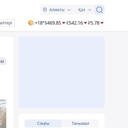
Алматы
Қаз
+18°
$
469.85
€
542.16
₽
5.78
алтері
ам
н
Соңғы
Танымал