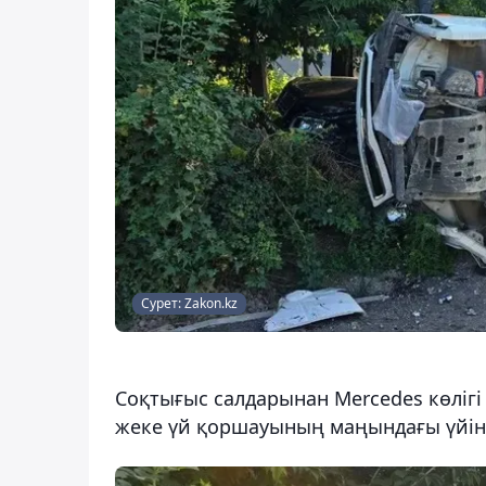
Сурет: Zakon.kz
Соқтығыс салдарынан Mercedes көлігі
жеке үй қоршауының маңындағы үйінд