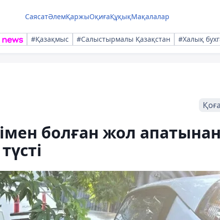
Саясат
Әлем
Қаржы
Оқиға
Құқық
Мақалалар
#Қазақмыс
#Салыстырмалы Қазақстан
#Халық бухг
Қоғ
імен болған жол апатына
түсті