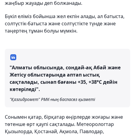
жаңбыр жауады деп болжанады.
Бүкіл еліміз бойынша жел екпін алады, ал батыста,
солтүстік-батыста және солтүстікте түнде және
таңертең тұман болуы мүмкін.
"Алматы облысында, сондай-ақ Абай және
Жетісу облыстарында аптап ыстық
сақталады, сынап бағаны +35, +38°С дейін
көтеріледі".
"Қазгидромет" РМК-ның баспасөз қызметі
Сонымен қатар, бірқатар өңірлерде жоғары және
төтенше өрт қаупі сақталады. Метеорологтар
Қызылорда, Қостанай, Ақмола, Павлодар,