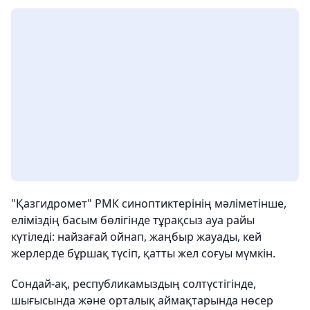
"Қазгидромет" РМК синоптиктерінің мәліметінше,
еліміздің басым бөлігінде тұрақсыз ауа райы
күтіледі: найзағай ойнап, жаңбыр жауады, кей
жерлерде бұршақ түсіп, қатты жел соғуы мүмкін.
Сондай-ақ, республикамыздың солтүстігінде,
шығысында және орталық аймақтарында нөсер