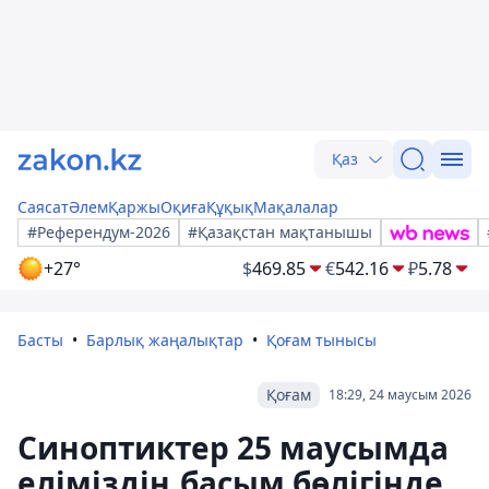
Қаз
Саясат
Әлем
Қаржы
Оқиға
Құқық
Мақалалар
#Референдум-2026
#Қазақстан мақтанышы
+27°
$
469.85
€
542.16
₽
5.78
Басты
Барлық жаңалықтар
Қоғам тынысы
Қоғам
18:29, 24 маусым 2026
Синоптиктер 25 маусымда
еліміздің басым бөлігінде