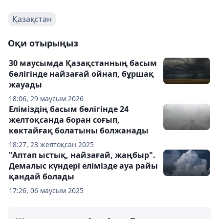
Қазақстан
Оқи отырыңыз
30 маусымда Қазақстанның басым
бөлігінде найзағай ойнап, бұршақ
жауады
18:06, 29 маусым 2026
Еліміздің басым бөлігінде 24
желтоқсанда боран соғып,
көктайғақ болатыны болжанады
18:27, 23 желтоқсан 2025
"Аптап ыстық, найзағай, жаңбыр".
Демалыс күндері елімізде ауа райы
қандай болады
17:26, 06 маусым 2025