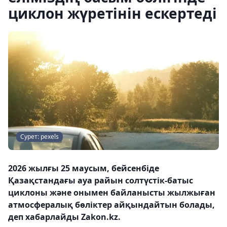
циклон жүретінін ескертеді
Сурет: pexels
2026 жылғы 25 маусым, бейсенбіде
Қазақстандағы ауа райын солтүстік-батыс
циклоны және онымен байланысты жылжыған
атмосфералық бөліктер айқындайтын болады,
деп хабарлайды Zakon.kz.