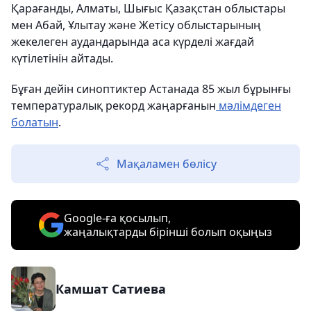
Қарағанды, Алматы, Шығыс Қазақстан облыстары
мен Абай, Ұлытау және Жетісу облыстарының
жекелеген аудандарында аса күрделі жағдай
күтілетінін айтады.
Бұған дейін синоптиктер Астанада 85 жыл бұрынғы
температуралық рекорд жаңарғанын
мәлімдеген
болатын
.
Мақаламен бөлісу
Google-ға қосылып,
жаңалықтарды бірінші болып оқыңыз
Камшат Сатиева