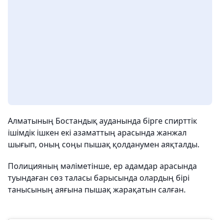
Алматының Бостандық ауданында бірге спирттік
ішімдік ішкен екі азаматтың арасында жанжал
шығып, оның соңы пышақ қолданумен аяқталды.
Полицияның мәліметінше, ер адамдар арасында
туындаған сөз таласы барысында олардың бірі
танысының аяғына пышақ жарақатын салған.