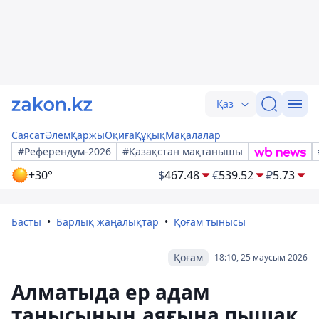
Қаз
Саясат
Әлем
Қаржы
Оқиға
Құқық
Мақалалар
#Референдум-2026
#Қазақстан мақтанышы
+30°
$
467.48
€
539.52
₽
5.73
Басты
Барлық жаңалықтар
Қоғам тынысы
Қоғам
18:10, 25 маусым 2026
Алматыда ер адам
танысының аяғына пышақ