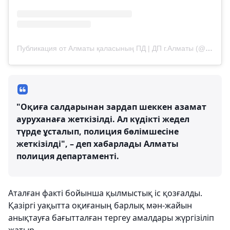
Публикация от Алматы қаласының ПД | ДП г.Алматы (@almaty.police)
"Оқиға салдарынан зардап шеккен азамат
ауруханаға жеткізілді. Ал күдікті жедел
түрде ұсталып, полиция бөлімшесіне
жеткізілді", – деп хабарлады Алматы
полиция департаменті.
Аталған факті бойынша қылмыстық іс қозғалды.
Қазіргі уақытта оқиғаның барлық мән-жайын
анықтауға бағытталған тергеу амалдары жүргізіліп