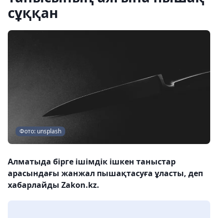
сұққан
Фото: unsplash
Алматыда бірге ішімдік ішкен таныстар
арасындағы жанжал пышақтасуға ұласты, деп
хабарлайды Zakon.kz.