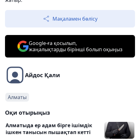
жатыр.
Мақаламен бөлісу
Google-ға қосылып,
жаңалықтарды бірінші болып оқыңыз
Айдос Қали
Алматы
Оқи отырыңыз
Алматыда ер адам бірге ішімдік
ішкен танысын пышақтап кетті