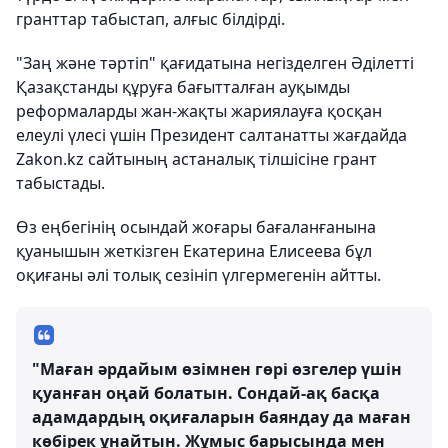
гранттар табыстап, алғыс білдірді.
"Заң және тәртіп" қағидатына негізделген Әділетті
Қазақстанды құруға бағытталған ауқымды
реформаларды жан-жақты жариялауға қосқан
елеулі үлесі үшін Президент салтанатты жағдайда
Zakon.kz сайтының астаналық тілшісіне грант
табыстады.
Өз еңбегінің осындай жоғары бағаланғанына
қуанышын жеткізген Екатерина Елисеева бұл
оқиғаны әлі толық сезініп үлгермегенін айтты.
"Маған әрдайым өзімнен гөрі өзгелер үшін
қуанған оңай болатын. Сондай-ақ басқа
адамдардың оқиғаларын баяндау да маған
көбірек ұнайтын. Жұмыс барысында мен