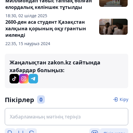
миллиондап табыс таппақ болған
елордалық келіншек тұтылды
18:30, 02 шілде 2025
2600-ден аса студент Қазақстан
халқына қорының оқу грантын
иеленді
22:35, 15 наурыз 2024
Жаңалықтан zakon.kz сайтында
хабардар болыңыз:
Пікірлер
0
Кіру