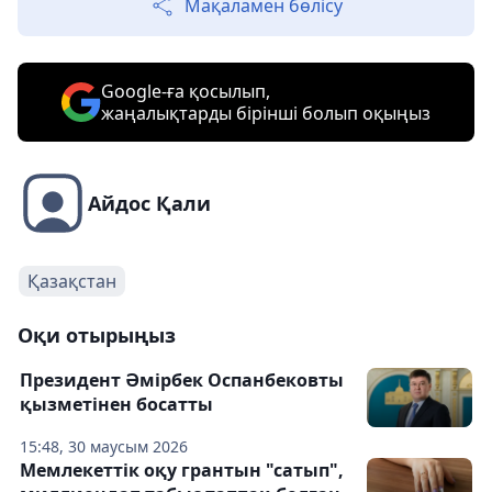
Мақаламен бөлісу
Google-ға қосылып,
жаңалықтарды бірінші болып оқыңыз
Айдос Қали
Қазақстан
Оқи отырыңыз
Президент Әмірбек Оспанбековты
қызметінен босатты
15:48, 30 маусым 2026
Мемлекеттік оқу грантын "сатып",