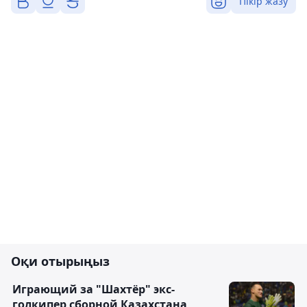
Пікір жазу
Оқи отырыңыз
Играющий за "Шахтёр" экс-
голкипер сборной Казахстана