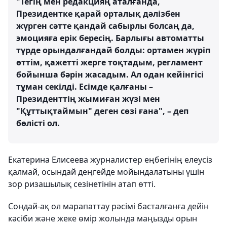
"Тегің мен редакцияң аталғанда,
Президентке қарай орталық дәлізбен
жүрген сәтте қандай сабырлы болсаң да,
эмоцияға ерік бересің. Барлығы автоматты
түрде орындалғандай болды: ортамен жүріп
өттім, қажетті жерге тоқтадым, регламент
бойынша бәрін жасадым. Ал одан кейінгісі
тұман секілді. Есімде қалғаны –
Президенттің жымиған жүзі мен
"Құттықтаймын" деген сөзі ғана", – деп
бөлісті ол.
Екатерина Елисеева журналистер еңбегінің елеусіз
қалмай, осындай деңгейде мойындалатыны үшін
зор ризашылық сезінетінін атап өтті.
Сондай-ақ ол марапаттау рәсімі басталғанға дейін
кәсіби және жеке өмір жолында маңызды орын