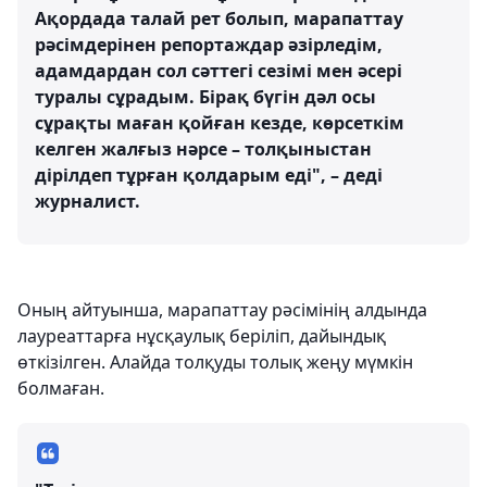
Ақордада талай рет болып, марапаттау
рәсімдерінен репортаждар әзірледім,
адамдардан сол сәттегі сезімі мен әсері
туралы сұрадым. Бірақ бүгін дәл осы
сұрақты маған қойған кезде, көрсеткім
келген жалғыз нәрсе – толқыныстан
дірілдеп тұрған қолдарым еді", – деді
журналист.
Оның айтуынша, марапаттау рәсімінің алдында
лауреаттарға нұсқаулық беріліп, дайындық
өткізілген. Алайда толқуды толық жеңу мүмкін
болмаған.