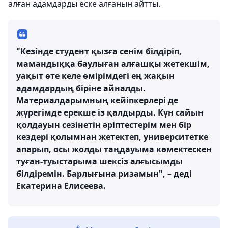
алған адамдарды еске алғанын айтты.
"Кезінде студент қызға сенім білдіріп,
мамандыққа баулыған алғашқы жетекшім,
уақыт өте келе өмірімдегі ең жақын
адамдардың біріне айналды.
Материалдарымның кейіпкерлері де
жүрегімде ерекше із қалдырды. Күн сайын
қолдауын сезінетін әріптестерім мен бір
кездері қолымнан жетектеп, университетке
апарып, осы жолды таңдауыма көмектескен
туған-туыстарыма шексіз алғысымды
білдіремін. Барлығына ризамын", – деді
Екатерина Елисеева.