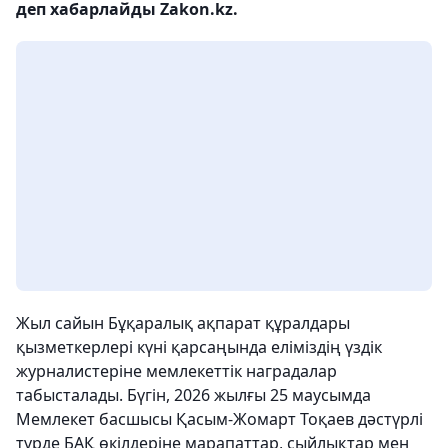
деп хабарлайды Zakon.kz.
Жыл сайын Бұқаралық ақпарат құралдары
қызметкерлері күні қарсаңында еліміздің үздік
журналистеріне мемлекеттік наградалар
табысталады. Бүгін, 2026 жылғы 25 маусымда
Мемлекет басшысы Қасым-Жомарт Тоқаев дәстүрлі
түрде БАҚ өкілдеріне марапаттар, сыйлықтар мен