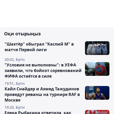
Оқи отырыңыз
"Шахтёр" обыграл "Каспий М" в
матче Первой лиги
20:02, Бүгін
"Условия не выполнены": в УЕФА
заявили, что бойкот соревнований
ФИФА остаётся в силе
19:51, Бүгін
Кайл Снайдер и Ахмед Тажудинов
проведут реванш на турнире RAF в
Москве
19:20, Бүгін
Елена Рыбакина ответила, как