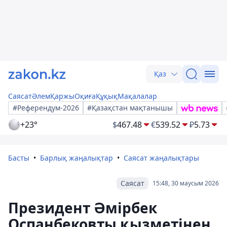
Қаз
Саясат
Әлем
Қаржы
Оқиға
Құқық
Мақалалар
#Референдум-2026
#Қазақстан мақтанышы
+23°
$
467.48
€
539.52
₽
5.73
Басты
Барлық жаңалықтар
Саясат жаңалықтары
Саясат
15:48, 30 маусым 2026
Президент Әмірбек
Оспанбековты қызметінен