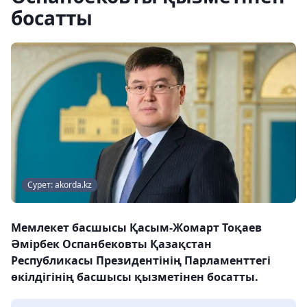
босатты
Сурет: akorda.kz
Мемлекет басшысы Қасым-Жомарт Тоқаев
Әмірбек Оспанбековты Қазақстан
Республикасы Президентінің Парламенттегі
өкілдігінің басшысы қызметінен босатты.