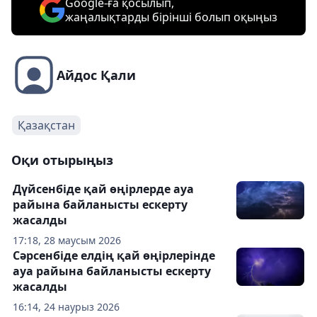
Google-ға қосылып,
жаңалықтарды бірінші болып оқыңыз
Айдос Қали
Қазақстан
Оқи отырыңыз
Дүйсенбіде қай өңірлерде ауа
райына байланысты ескерту
жасалды
17:18, 28 маусым 2026
Сәрсенбіде елдің қай өңірлерінде
ауа райына байланысты ескерту
жасалды
16:14, 24 наурыз 2026