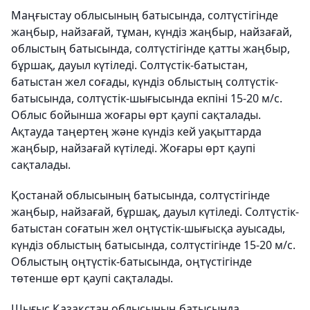
Маңғыстау облысының батысында, солтүстігінде
жаңбыр, найзағай, тұман, күндіз жаңбыр, найзағай,
облыстың батысында, солтүстігінде қатты жаңбыр,
бұршақ, дауыл күтіледі. Солтүстік-батыстан,
батыстан жел соғады, күндіз облыстың солтүстік-
батысында, солтүстік-шығысында екпіні 15-20 м/с.
Облыс бойынша жоғары өрт қаупі сақталады.
Ақтауда таңертең және күндіз кей уақыттарда
жаңбыр, найзағай күтіледі. Жоғары өрт қаупі
сақталады.
Қостанай облысының батысында, солтүстігінде
жаңбыр, найзағай, бұршақ, дауыл күтіледі. Солтүстік-
батыстан соғатын жел оңтүстік-шығысқа ауысады,
күндіз облыстың батысында, солтүстігінде 15-20 м/с.
Облыстың оңтүстік-батысында, оңтүстігінде
төтенше өрт қаупі сақталады.
Шығыс Қазақстан облысының батысында,