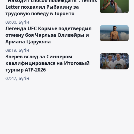
"Находит способ побеждать": Tennis
Letter похвалил Рыбакину за
трудовую победу в Торонто
09:00, Бүгін
Легенда UFC Кормье подетвердил
отмену боя Чарльза Оливейры и
Армана Царукяна
08:19, Бүгін
Зверев вслед за Синнером
квалифицировался на Итоговый
турнир ATP-2026
07:47, Бүгін