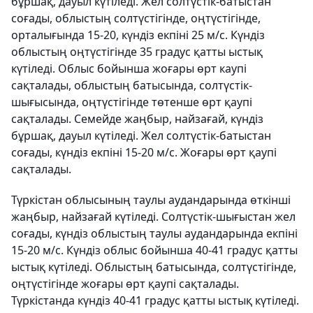
бұршақ, дауыл күтіледі. Жел солтүстік-батыстан
соғады, облыстың солтүстігінде, оңтүстігінде,
орталығында 15-20, күндіз екпіні 25 м/с. Күндіз
облыстың оңтүстігінде 35 градус қатты ыстық
күтіледі. Облыс бойынша жоғары өрт каупі
сақталады, облыстың батысында, солтүстік-
шығысында, оңтүстігінде төтенше өрт қаупі
сақталады. Семейде жаңбыр, найзағай, күндіз
бұршақ, дауыл күтіледі. Жел солтүстік-батыстан
соғады, күндіз екпіні 15-20 м/с. Жоғары өрт қаупі
сақталады.
Түркістан облысының таулы аудандарында өткінші
жаңбыр, найзағай күтіледі. Солтүстік-шығыстан жел
соғады, күндіз облыстың таулы аудандарында екпіні
15-20 м/с. Күндіз облыс бойынша 40-41 градус қатты
ыстық күтіледі. Облыстың батысында, солтүстігінде,
оңтүстігінде жоғары өрт қаупі сақталады.
Түркістанда күндіз 40-41 градус қатты ыстық күтіледі.