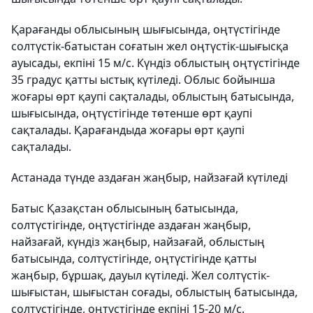
Қарағанды облысының шығысында, оңтүстігінде
солтүстік-батыстан соғатын жел оңтүстік-шығысқа
ауысады, екпіні 15 м/с. Күндіз облыстың оңтүстігінде
35 градус қатты ыстық күтіледі. Облыс бойынша
жоғары өрт қаупі сақталады, облыстың батысында,
шығысында, оңтүстігінде төтенше өрт қаупі
сақталады. Қарағандыда жоғары өрт қаупі
сақталады.
Астанада түнде аздаған жаңбыр, найзағай күтіледі
Батыс Қазақстан облысының батысында,
солтүстігінде, оңтүстігінде аздаған жаңбыр,
найзағай, күндіз жаңбыр, найзағай, облыстың
батысында, солтүстігінде, оңтүстігінде қатты
жаңбыр, бұршақ, дауыл күтіледі. Жел солтүстік-
шығыстан, шығыстан соғады, облыстың батысында,
солтүстігінде, оңтүстігінде екпіні 15-20 м/с.