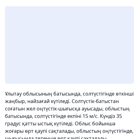
Ұлытау облысының батысында, солтүстігінде өткінші
жаңбыр, найзағай күтіледі. Солтүстік-батыстан
соғатын жел оңтүстік-шығысқа ауысады, облыстың
батысында, солтүстігінде екпіні 15 м/с. Күндіз 35
градус қатты ыстық күтіледі. Облыс бойынша
жоғары өрт қаупі сақталады, облыстың оңтүстігінде,
шығысында төтенше өрт қаупі сақталады.