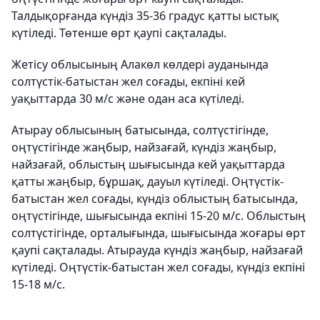
Талдықорғанда күндіз 35-36 градус қатты ыстық
күтіледі. Төтенше өрт қаупі сақталады.
Жетісу облысының Алакөл көлдері ауданында
солтүстік-батыстан жел соғады, екпіні кей
уақыттарда 30 м/с және одан аса күтіледі.
Атырау облысының батысында, солтүстігінде,
оңтүстігінде жаңбыр, найзағай, күндіз жаңбыр,
найзағай, облыстың шығысында кей уақыттарда
қатты жаңбыр, бұршақ, дауыл күтіледі. Оңтүстік-
батыстан жел соғады, күндіз облыстың батысында,
оңтүстігінде, шығысында екпіні 15-20 м/с. Облыстың
солтүстігінде, орталығында, шығысында жоғары өрт
қаупі сақталады. Атырауда күндіз жаңбыр, найзағай
күтіледі. Оңтүстік-батыстан жел соғады, күндіз екпіні
15-18 м/с.