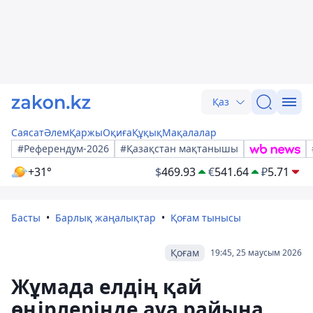
Қаз
Саясат
Әлем
Қаржы
Оқиға
Құқық
Мақалалар
#Референдум-2026
#Қазақстан мақтанышы
+31°
$
469.93
€
541.64
₽
5.71
Басты
Барлық жаңалықтар
Қоғам тынысы
Қоғам
19:45, 25 маусым 2026
Жұмада елдің қай
өңірлерінде ауа райына