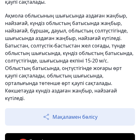
қаупі сақталады.
Ақмола облысының шығысында аздаған жаңбыр,
найзағай, күндіз облыстың батысында жаңбыр,
найзағай, бұршақ, дауыл, облыстың солтүстігінде,
шығысында аздаған жаңбыр, найзағай күтіледі.
Батыстан, солтүстік-бастыстан жел соғады, түнде
облыстың шығысында, күндіз облыстың батысында,
солтүстігінде, шығысында екпіні 15-20 м/с.
Облыстың батысында, оңтүстігінде жоғары өрт
қаупі сақталады, облыстың шығысында,
орталығында төтенше өрт қаупі сақталады.
Көкшетауда күндіз аздаған жаңбыр, найзағай
күтіледі.
Мақаламен бөлісу