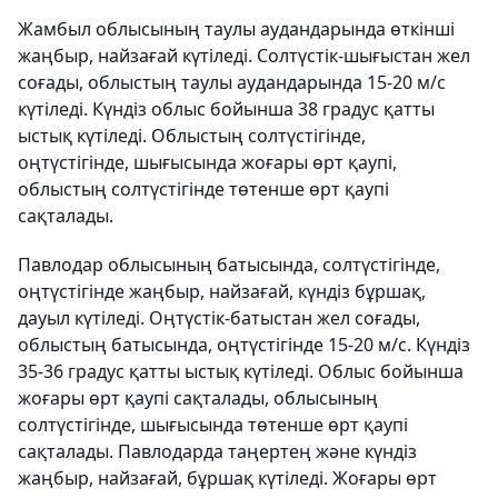
Жамбыл облысының таулы аудандарында өткінші
жаңбыр, найзағай күтіледі. Солтүстік-шығыстан жел
соғады, облыстың таулы аудандарында 15-20 м/с
күтіледі. Күндіз облыс бойынша 38 градус қатты
ыстық күтіледі. Облыстың солтүстігінде,
оңтүстігінде, шығысында жоғары өрт қаупі,
облыстың солтүстігінде төтенше өрт қаупі
сақталады.
Павлодар облысының батысында, солтүстігінде,
оңтүстігінде жаңбыр, найзағай, күндіз бұршақ,
дауыл күтіледі. Оңтүстік-батыстан жел соғады,
облыстың батысында, оңтүстігінде 15-20 м/с. Күндіз
35-36 градус қатты ыстық күтіледі. Облыс бойынша
жоғары өрт қаупі сақталады, облысының
солтүстігінде, шығысында төтенше өрт қаупі
сақталады. Павлодарда таңертең және күндіз
жаңбыр, найзағай, бұршақ күтіледі. Жоғары өрт