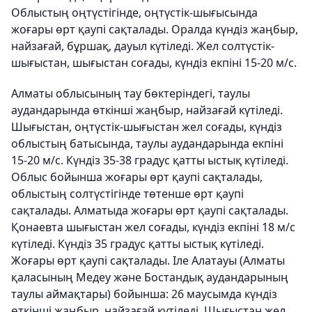
Облыстың оңтүстігінде, оңтүстік-шығысында
жоғары өрт қаупі сақталады. Оралда күндіз жаңбыр,
найзағай, бұршақ, дауыл күтіледі. Жел солтүстік-
шығыстан, шығыстан соғады, күндіз екпіні 15-20 м/с.
Алматы облысының тау бөктеріндегі, таулы
аудандарында өткінші жаңбыр, найзағай күтіледі.
Шығыстан, оңтүстік-шығыстан жел соғады, күндіз
облыстың батысында, таулы аудандарында екпіні
15-20 м/с. Күндіз 35-38 градус қатты ыстық күтіледі.
Облыс бойынша жоғары өрт қаупі сақталады,
облыстың солтүстігінде төтенше өрт қаупі
сақталады. Алматыда жоғары өрт қаупі сақталады.
Қонаевта шығыстан жел соғады, күндіз екпіні 18 м/с
күтіледі. Күндіз 35 градус қатты ыстық күтіледі.
Жоғары өрт қаупі сақталады. Іле Алатауы (Алматы
қаласының Медеу және Бостандық аудандарының
таулы аймақтары) бойынша: 26 маусымда күндіз
өткінші жаңбыр, найзағай күтіледі. Шығыстан жел