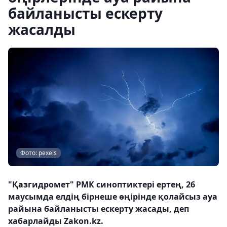
байланысты ескерту
жасалды
Фото: pexels
"Қазгидромет" РМК синоптиктері ертең, 26
маусымда елдің бірнеше өңірінде қолайсыз ауа
райына байланысты ескерту жасады, деп
хабарлайды Zakon.kz.