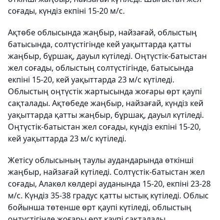
соғады, күндіз екпіні 15-20 м/с.
Ақтөбе облысында жаңбыр, найзағай, облыстың
батысында, солтүстігінде кей уақыттарда қатты
жаңбыр, бұршақ, дауыл күтіледі. Оңтүстік-батыстан
жел соғады, облыстың солтүстігінде, батысында
екпіні 15-20, кей уақыттарда 23 м/с күтіледі.
Облыстың оңтүстік жартысында жоғары өрт қаупі
сақталады. Ақтөбеде жаңбыр, найзағай, күндіз кей
уақыттарда қатты жаңбыр, бұршақ, дауыл күтіледі.
Оңтүстік-батыстан жел соғады, күндіз екпіні 15-20,
кей уақыттарда 23 м/с күтіледі.
Жетісу облысының таулы аудандарында өткінші
жаңбыр, найзағай күтіледі. Солтүстік-батыстан жел
соғады, Алакөл көлдері ауданында 15-20, екпіні 23-28
м/с. Күндіз 35-38 градус қатты ыстық күтіледі. Облыс
бойынша төтенше өрт қаупі күтіледі, облыстың
оңтүстігінде жоғары өрт каупі сақталады.