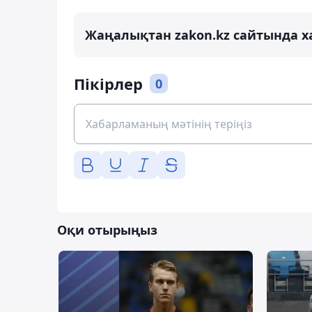
Жаңалықтан zakon.kz сайтында х
Пікірлер
0
Оқи отырыңыз