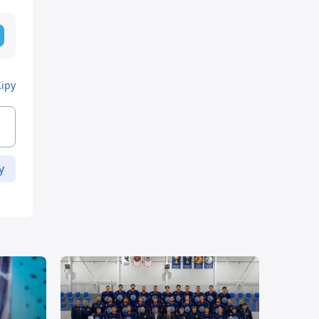
Кіру
у