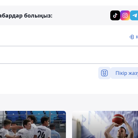
абардар болыңыз:
Пікір жаз