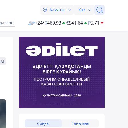
Алматы
Қаз
+24°
$
469.93
€
541.64
₽
5.71
алтері
ам
Соңғы
Танымал