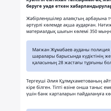
беруге уәде еткен хабарландырула
Жәбірленушілер алаяқтың арбауына тү
әртүрлі көлемде ақша аударған. Нәти
материалдық шығын көлемі 350 мыңна
Мағжан Жұмабаев ауданы полиция бө
шаралары барысында күдіктінің же
қаласының 28 жастағы тұрғыны бо
Тергеуші Әлия Құлмұхаметованың айту
кіре білген. Тіпті өзіне онша таныс 
үшін банк карталарын пайдалануға кө