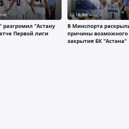
үгін
21:16, Бүгін
" разгромил "Астану
В Минспорта раскрыл
атче Первой лиги
причины возможного
закрытия БК "Астана"