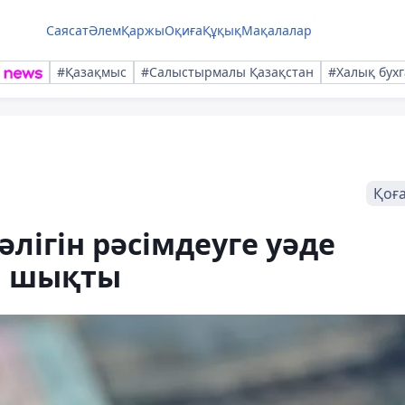
Саясат
Әлем
Қаржы
Оқиға
Құқық
Мақалалар
#Қазақмыс
#Салыстырмалы Қазақстан
#Халық бухг
Қоғ
әлігін рәсімдеуге уәде
ім шықты