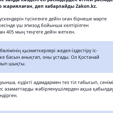
р жариялаған, деп хабарлайды Zakon.kz.
скендерін түсінгенге дейін оған бірнеше мәрте
жесінде үш эпизод бойынша келтірілген
н 405 мың теңгеге дейін жеткен.
лімінің қызметкерлері жедел-іздестіру іс-
ке басын анықтап, оны ұстады. Ол Қостанай
лып шықты.
ынша, күдікті адамдармен тез тіл табысып, сенім
емес азаматтарды жәбірленушілерден ақша қабылда
ндірген.