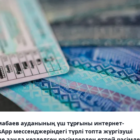
абаев ауданының үш тұрғыны интернет-
pp мессенджеріндегі түрлі топта жүргізуші
не заңда көзделген рәсімдерден өтпей рәсімд