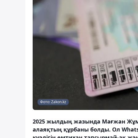
Фото: Zakon.kz
2025 жылдың жазында Мағжан Жұм
алаяқтың құрбаны болды. Ол WhatsA
куәлігін емтихан тапсырмай-ақ жә