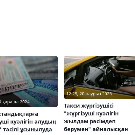
12:28, 20 наурыз 2026
19 қараша 2024
Такси жүргізушісі
"жүргізуші куәлігін
стандықтарға
жылдам рәсімдеп
уші куәлігін алудың
берумен" айналысқан
 тәсілі ұсынылуда