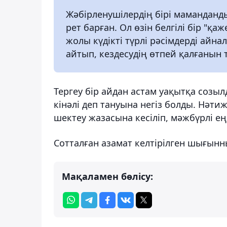
Жәбірленушілердің бірі маманданд
рет барған. Ол өзін белгілі бір "қа
жолы күдікті түрлі рәсімдерді айн
айтып, кездесудің өтпей қалғанын т
Тергеу бір айдан астам уақытқа соз
кінәлі деп тануына негіз болды. Нәти
шектеу жазасына кесіліп, мәжбүрлі е
Сотталған азамат келтірілген шығынның
Мақаламен бөлісу: