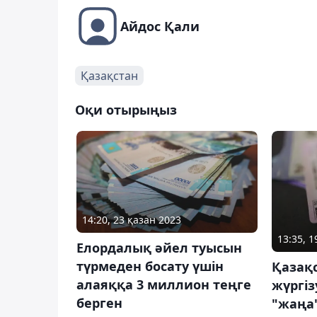
Айдос Қали
Қазақстан
Оқи отырыңыз
14:20, 23 қазан 2023
13:35, 
Елордалық әйел туысын
түрмеден босату үшін
Қазақ
алаяққа 3 миллион теңге
жүргіз
берген
"жаңа"