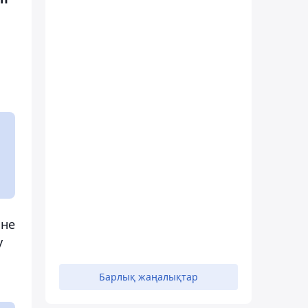
іне
у
Барлық жаңалықтар