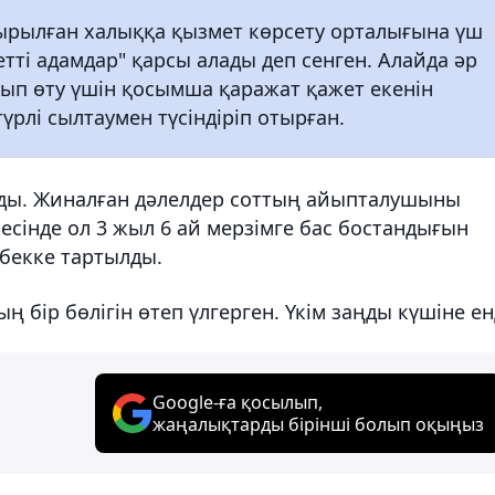
ырылған халыққа қызмет көрсету орталығына үш
жетті адамдар" қарсы алады деп сенген. Алайда әр
алып өту үшін қосымша қаражат қажет екенін
үрлі сылтаумен түсіндіріп отырған.
ылды. Жиналған дәлелдер соттың айыпталушыны
жесінде ол 3 жыл 6 ай мерзімге бас бостандығын
ңбекке тартылды.
 бір бөлігін өтеп үлгерген. Үкім заңды күшіне ен
Google-ға қосылып,
жаңалықтарды бірінші болып оқыңыз