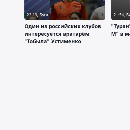
22:19, Бүгін
21:54, Б
Один из российских клубов
"Туран
интересуется вратарём
М" в м
"Тобыла" Устименко