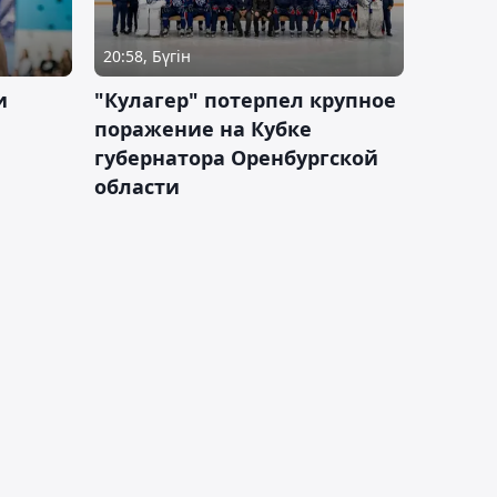
20:58, Бүгін
и
"Кулагер" потерпел крупное
поражение на Кубке
губернатора Оренбургской
области