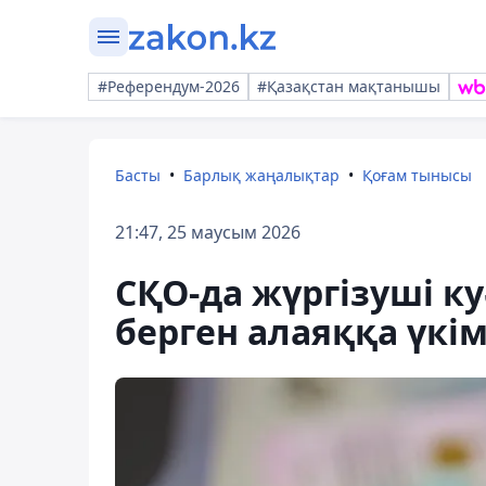
#Референдум-2026
#Қазақстан мақтанышы
Басты
Барлық жаңалықтар
Қоғам тынысы
21:47, 25 маусым 2026
СҚО-да жүргізуші ку
берген алаяққа үк