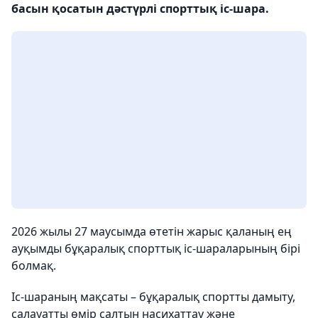
басын қосатын дәстүрлі спорттық іс-шара.
2026 жылы 27 маусымда өтетін жарыс қаланың ең
ауқымды бұқаралық спорттық іс-шараларының бірі
болмақ.
Іс-шараның мақсаты – бұқаралық спортты дамыту,
салауатты өмір салтын насихаттау және