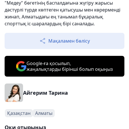
"Медеу" бөгетінің баспалдағына жүгіру жарысы
дәстүрлі түрде көптеген қатысушы мен көрерменді
жинап, Алматыдағы ең танымал бұқаралық
спорттық іс-шаралардың бірі саналады.
Мақаламен бөлісу
Google-ға қосылып,
жаңалықтарды бірінші болып оқыңыз
Айгерим Тарина
Қазақстан
Алматы
Оқи отырыңыз