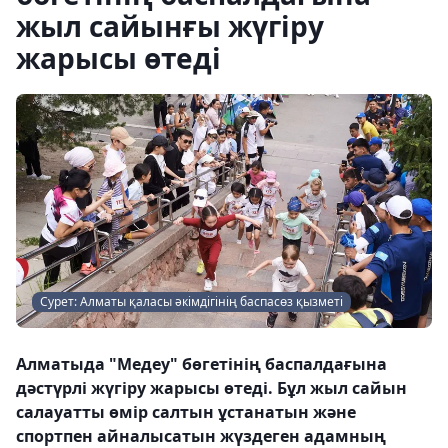
жыл сайынғы жүгіру
жарысы өтеді
Сурет: Алматы қаласы әкімдігінің баспасөз қызметі
Алматыда "Медеу" бөгетінің баспалдағына
дәстүрлі жүгіру жарысы өтеді. Бұл жыл сайын
салауатты өмір салтын ұстанатын және
спортпен айналысатын жүздеген адамның