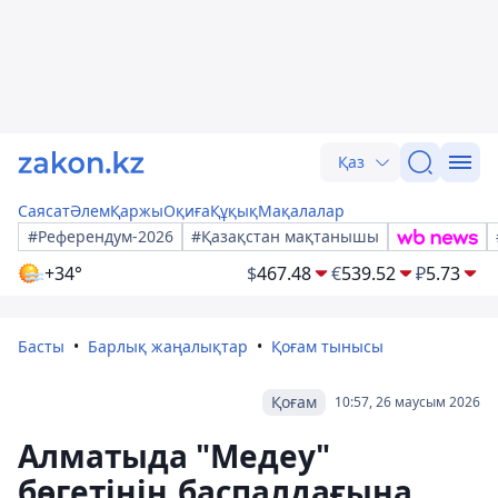
Қаз
Саясат
Әлем
Қаржы
Оқиға
Құқық
Мақалалар
#Референдум-2026
#Қазақстан мақтанышы
+34°
$
467.48
€
539.52
₽
5.73
Басты
Барлық жаңалықтар
Қоғам тынысы
Қоғам
10:57, 26 маусым 2026
Алматыда "Медеу"
бөгетінің баспалдағына