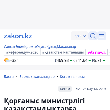
Қаз
Саясат
Әлем
Қаржы
Оқиға
Құқық
Мақалалар
#Референдум-2026
#Қазақстан мақтанышы
+32°
$
469.93
€
541.64
₽
5.71
Басты
Барлық жаңалықтар
Қоғам тынысы
Қоғам
15:23, 28 маусым 2026
Қорғаныс министрлігі
қазақстандықтарға