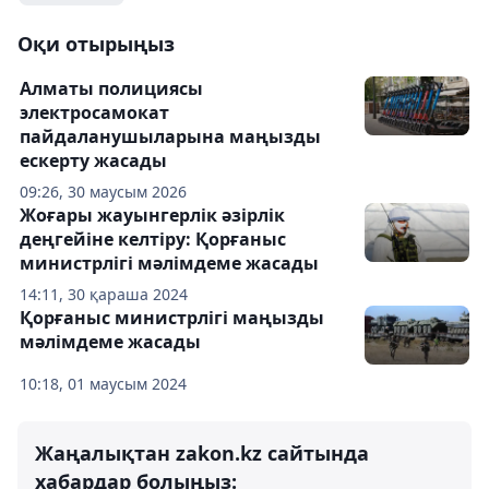
Оқи отырыңыз
Алматы полициясы
электросамокат
пайдаланушыларына маңызды
ескерту жасады
09:26, 30 маусым 2026
Жоғары жауынгерлік әзірлік
деңгейіне келтіру: Қорғаныс
министрлігі мәлімдеме жасады
14:11, 30 қараша 2024
Қорғаныс министрлігі маңызды
мәлімдеме жасады
10:18, 01 маусым 2024
Жаңалықтан zakon.kz сайтында
хабардар болыңыз: