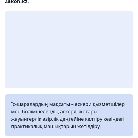
Zakon.kz.
Іс-шаралардың мақсаты – әскери қызметшілер
мен бөлімшелердің әскерді жоғары
жауынгерлік әзірлік деңгейіне келтіру кезіндегі
практикалық машықтарын жетілдіру.