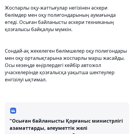
Жоспарлы оқу-жаттығулар негізінен әскери
бөлімдер мен оқу полигондарының аумағында
өтеді. Осыған байланысты әскери техниканың
қозғалысы байқалуы мүмкін.
Сондай-ақ жекелеген бөлімшелер оқу полигондары
мен оқу орталықтарына жоспарлы марш жасайды.
Осы кезеңде өңірлердегі кейбір автожол
учаскелерінде қозғалысқа уақытша шектеулер
енгізілуі ықтимал.
"Осыған байланысты Қорғаныс министрлігі
азаматтарды, әлеуметтік желі