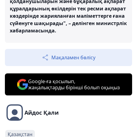
қолданушыларын және бұқаралық ақпарат
құралдарының өкілдерін тек ресми ақпарат
көздерінде жарияланған мәліметтерге ғана
сүйенуге шақырады", – делінген министрлік
хабарламасында.
Мақаламен бөлісу
Google-ға қосылып,
жаңалықтарды бірінші болып оқыңыз
Айдос Қали
Қазақстан