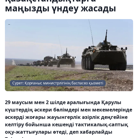
маңызды үндеу жасады
Сурет: Қорғаныс министрлігінің баспасөз қызметі
29 маусым мен 2 шілде аралығында Қарулы
күштердің әскери бөлімдері мен мекемелерінде
әскерді жоғары жауынгерлік әзірлік деңгейіне
келтіру бойынша кешенді тактикалық-саптық
оқу-жаттығулары өтеді, деп хабарлайды