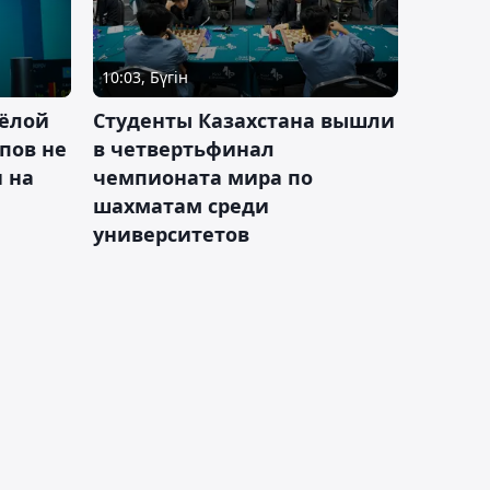
10:03, Бүгін
ёлой
Студенты Казахстана вышли
пов не
в четвертьфинал
н на
чемпионата мира по
шахматам среди
университетов