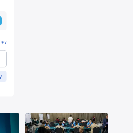
Кіру
у