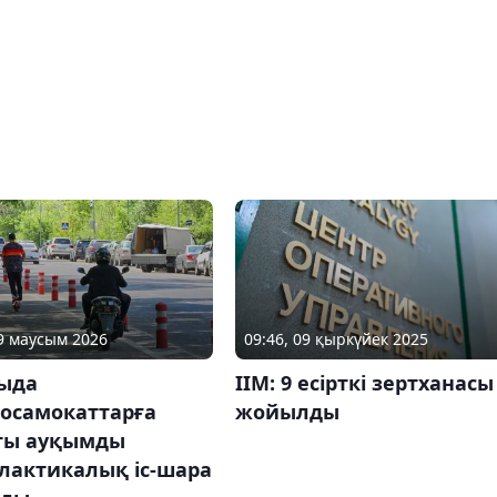
29 маусым 2026
09:46, 09 қыркүйек 2025
ыда
ІІМ: 9 есірткі зертханасы
росамокаттарға
жойылды
ты ауқымды
лактикалық іс-шара