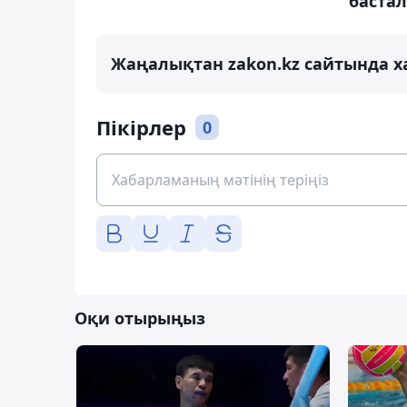
баста
Жаңалықтан zakon.kz сайтында х
Пікірлер
0
Оқи отырыңыз