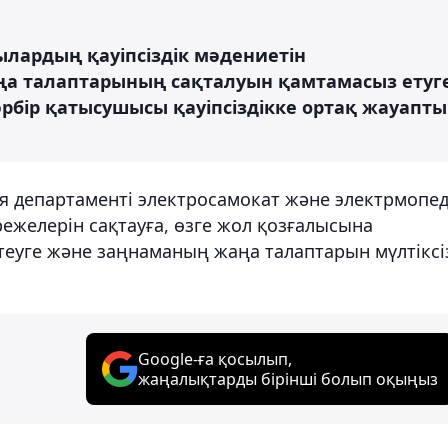
ылардың қауіпсіздік мәдениетін
а талаптарының сақталуын қамтамасыз етуг
бір қатысушысы қауіпсіздікке ортақ жауапты
 департаменті электросамокат және электрмопе
желерін сақтауға, өзге жол қозғалысына
еуге және заңнаманың жаңа талаптарын мүлтіксі
Google-ға қосылып,
жаңалықтарды бірінші болып оқыңыз