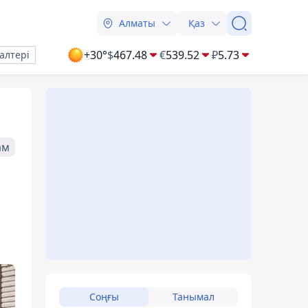
Алматы
Қаз
+30°
$
467.48
€
539.52
₽
5.73
алтері
ам
Соңғы
Танымал