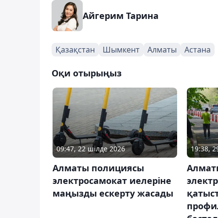
Айгерим Тарина
Қазақстан
Шымкент
Алматы
Астана
Оқи отырыңыз
09:47, 22 шілде 2026
19:38, 
Алматы полициясы
Алмат
электросамокат иелеріне
элект
маңызды ескерту жасады
қатыс
профи