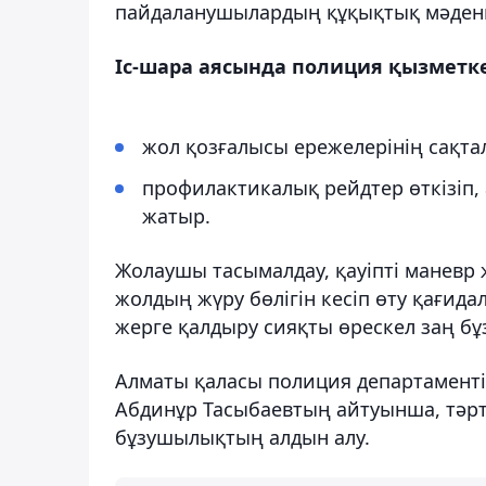
пайдаланушылардың құқықтық мәдени
Іс-шара аясында полиция қызметке
жол қозғалысы ережелерінің сақта
профилактикалық рейдтер өткізіп, 
жатыр.
Жолаушы тасымалдау, қауіпті маневр 
жолдың жүру бөлігін кесіп өту қағида
жерге қалдыру сияқты өрескел заң б
Алматы қаласы полиция департамент
Абдинұр Тасыбаевтың айтуынша, тәр
бұзушылықтың алдын алу.