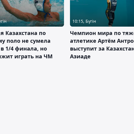
үгін
10:15, Бүгін
я Казахстана по
Чемпион мира по тяж
у поло не сумела
атлетике Артём Антро
в 1/4 финала, но
выступит за Казахста
лжит играть на ЧМ
Азиаде