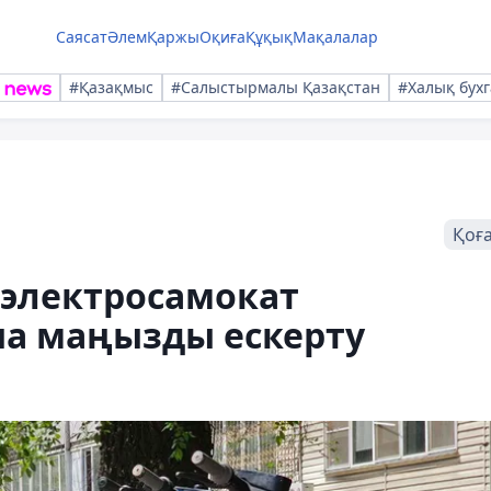
Саясат
Әлем
Қаржы
Оқиға
Құқық
Мақалалар
#Қазақмыс
#Салыстырмалы Қазақстан
#Халық бухг
Қоғ
электросамокат
а маңызды ескерту