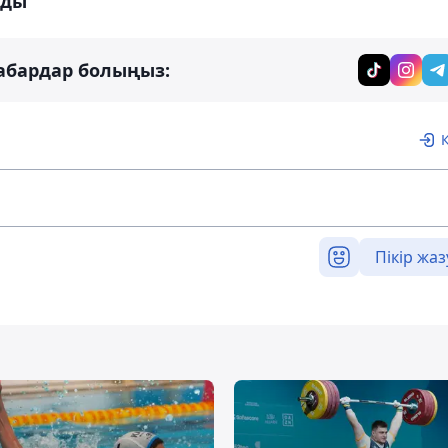
лды
абардар болыңыз:
Пікір жаз