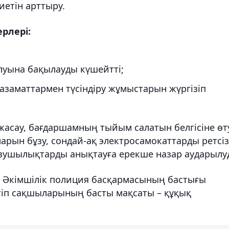
етін арттыру.
рлері:
луына бақылауды күшейтті;
азаматтармен түсіндіру жұмыстарын жүргізіп
жасау, бағдаршамның тыйым салатын белгісіне өт
ларын бұзу, сондай-ақ электросамокаттарды ретсіз
ұзушылықтарды анықтауға ерекше назар аударылу
і Әкімшілік полиция басқармасының бастығы
тіп сақшыларының басты мақсаты – құқық