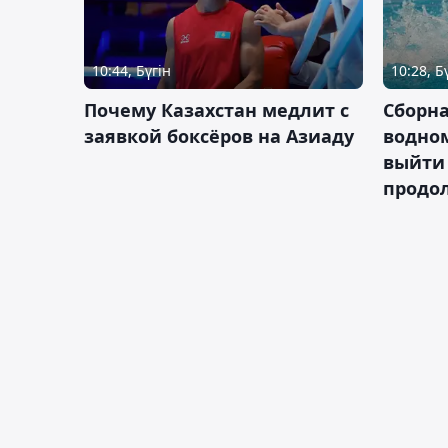
10:44, Бүгін
10:28, Б
Почему Казахстан медлит с
Сборна
заявкой боксёров на Азиаду
водном
выйти 
продо