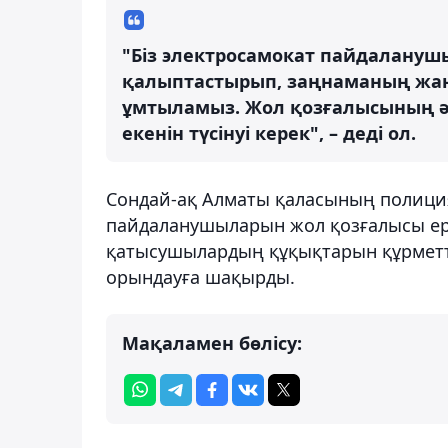
"Біз электросамокат пайдалануш
қалыптастырып, заңнаманың жаң
ұмтыламыз. Жол қозғалысының әр
екенін түсінуі керек", – деді ол.
Сондай-ақ Алматы қаласының полиция
пайдаланушыларын жол қозғалысы ере
қатысушылардың құқықтарын құрметт
орындауға шақырды.
Мақаламен бөлісу: