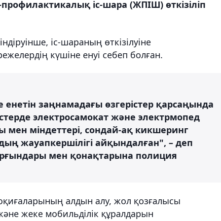
профилактикалық іс-шара (ЖПІШ) өткізіліп
ндіруінше, іс-шараның өткізілуіне
ежелердің күшіне енуі себеп болған.
не енетін заңнамадағы өзгерістер қарсаңында
стерде электросамокат және электрмопед
мен міндеттері, сондай-ақ кикшеринг
дың жауапкершілігі айқындалған", – деп
рғындары мен қонақтарына полиция
к оқиғаларының алдын алу, жол қозғалысы
және жеке мобильділік құралдарын