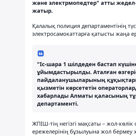
және электрмопедтер" атты жедел-
жатыр.
Қалалық полиция департаментінің түсі
электросамокаттарға қатысты жаңа ер
"Іс-шара 1 шілдеден бастап күші
ұйымдастырылды. Аталған өзгері
пайдаланушыларының құқықтары 
қызметін көрсететін операторлар
хабарлады Алматы қаласының тұ
департаменті.
ЖПІШ-тің негізгі мақсаты – жол-көлі
ережелерінің бұзылуына жол бермеу 