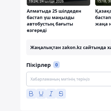
19:24, 24 шілде 2026
15:18, 
Алматыда 25 шілдеден
Қазақ
бастап үш маңызды
бастап
автобустың бағыты
жаңа 
өзгереді
Жаңалықтан zakon.kz сайтында х
Пікірлер
0