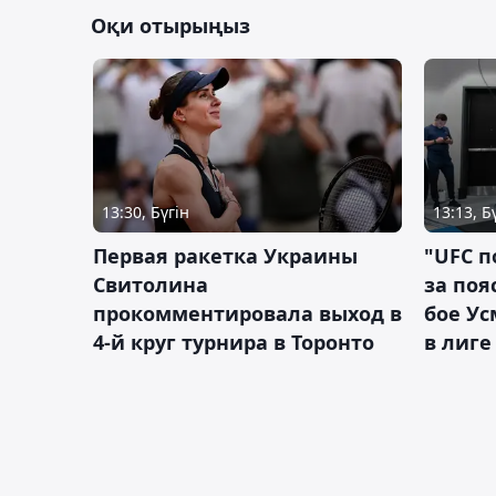
Оқи отырыңыз
13:30, Бүгін
13:13, Б
Первая ракетка Украины
"UFC п
Свитолина
за поя
прокомментировала выход в
бое У
4-й круг турнира в Торонто
в лиге