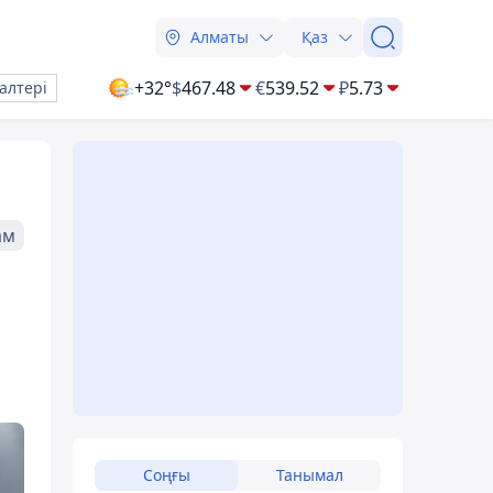
Алматы
Қаз
+32°
$
467.48
€
539.52
₽
5.73
алтері
ам
Соңғы
Танымал