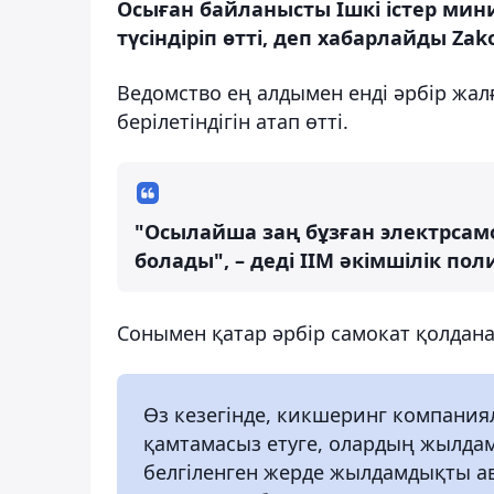
Осыған байланысты Ішкі істер мини
түсіндіріп өтті, деп хабарлайды Zako
Ведомство ең алдымен енді әрбір жалғ
берілетіндігін атап өтті.
"Осылайша заң бұзған электрса
болады", – деді ІІМ әкімшілік по
Сонымен қатар әрбір самокат қолдана
Өз кезегінде, кикшеринг компани
қамтамасыз етуге, олардың жылдам
белгіленген жерде жылдамдықты ав