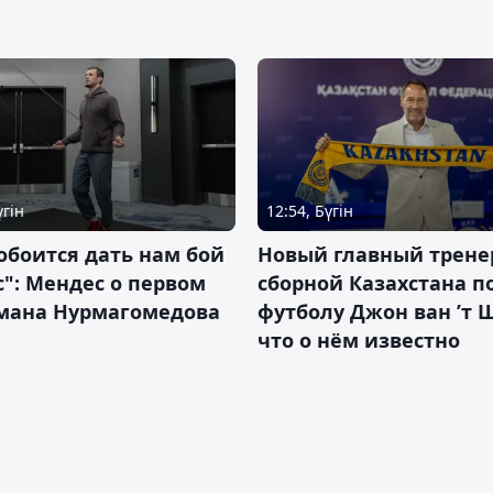
үгін
12:54, Бүгін
обоится дать нам бой
Новый главный трене
с": Мендес о первом
сборной Казахстана п
смана Нурмагомедова
футболу Джон ван ’т 
что о нём известно