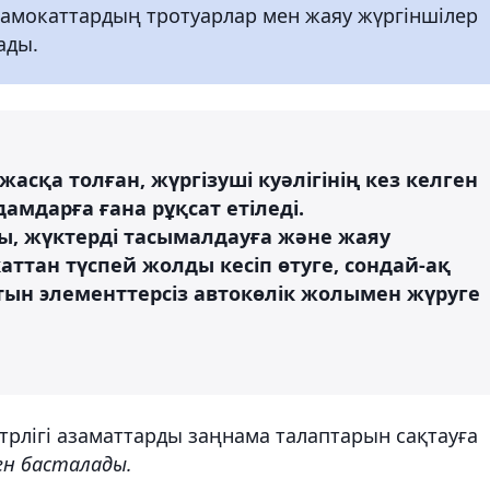
самокаттардың тротуарлар мен жаяу жүргіншілер
ады.
асқа толған, жүргізуші куәлігінің кез келген
амдарға ғана рұқсат етіледі.
, жүктерді тасымалдауға және жаяу
аттан түспей жолды кесіп өтуге, сондай-ақ
ын элементтерсіз автокөлік жолымен жүруге
трлігі азаматтарды заңнама талаптарын сақтауға
ден басталады.