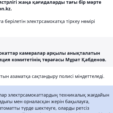
стрлігі жаңа қағидаларды тағы бір мәрте
n.kz.
а берілетін электрсамокатқа тіркеу нөмірі
мокаттар камералар арқылы анықталатын
лиция комитетінің төрағасы Мұрат Қабденов.
тын азаматқа сақтандыру полисі міндеттеледі.
ялар электрсамокаттардың техникалық жағдайын
дығы мен орналасқан жерін бақылауға,
томатты түрде шектеуге, оларды ретсіз