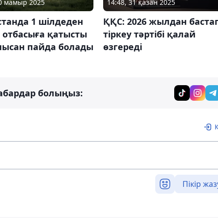
30 мамыр 2025
14:48, 31 қазан 2025
станда 1 шілдеден
ҚҚС: 2026 жылдан баста
 отбасыға қатысты
тіркеу тәртібі қалай
нысан пайда болады
өзгереді
абардар болыңыз:
Пікір жаз