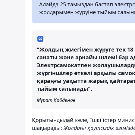
Алайда 25 тамыздан бастап электр
жолдарымен жүруіне тыйым салын
"Жолдың жиегімен жүруге тек 18 ж
санаты және арнайы шлемі бар ад
Электрсамокатпен жолаушыларды
жүргіншілер өткелі арқылы самок
қараңғы уақытта жарық қайтарат
тыйым салынады".
Мұрат Қабденов
Қорытындылай келе, Ішкі істер минис
шақырады:
Жолдағы қауіпсіздік өзіміз