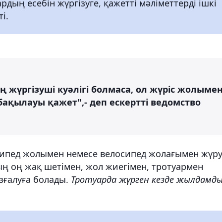
дың есебін жүргізуге, қажетті мәліметтерді ішкі
і.
жүргізуші куәлігі болмаса, ол жүріс жолыме
бақылауы қажет",- деп ескертті ведомство
осипед жолымен немесе велосипед жолағымен жүру
ң оң жақ шетімен, жол жиегімен, тротуармен
зғалуға болады.
Тротуарда жүрген кезде жылдамд