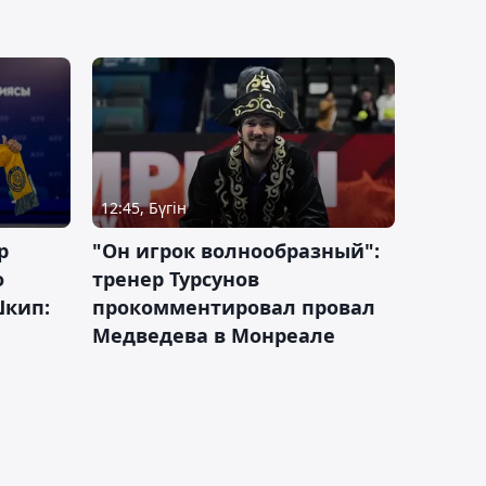
12:45, Бүгін
р
"Он игрок волнообразный":
о
тренер Турсунов
Шкип:
прокомментировал провал
Медведева в Монреале