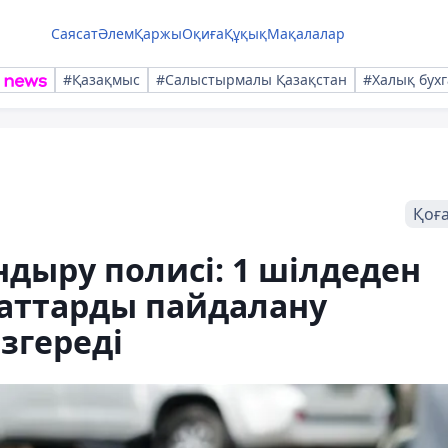
Саясат
Әлем
Қаржы
Оқиға
Құқық
Мақалалар
#Қазақмыс
#Салыстырмалы Қазақстан
#Халық бухг
Қоғ
андыру полисі: 1 шілдеден
каттарды пайдалану
згереді