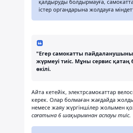
қалдыруды болдырмауға, самокаттар
істер органдарына жолдауға міндетт
"Егер самокатты пайдаланушының 
жүрмеуі тиіс. Мұны сервис қатаң 
өкілі.
Айта кетейік, электрсамокаттар вел
керек. Олар болмаған жағдайда жолды
немесе жаяу жүргіншілер жолымен қо
сағатына 6 шақырымнан аспауы тиіс.