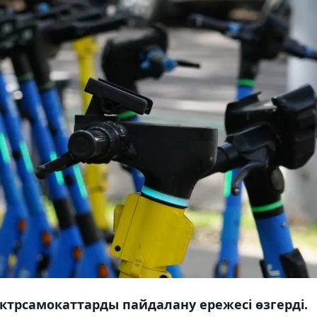
ктрсамокаттарды пайдалану ережесі өзгерді.