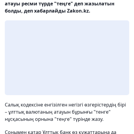
атауы ресми түрде "теңге" деп жазылатын
болды, деп хабарлайды Zakon.kz.
Салық кодексіне енгізілген негізгі өзгерістердің бірі
– ұлттық валютаның атауын бұрынғы "тенге"
нұсқасының орнына "теңге" түрінде жазу.
Сонымен қатар Ұлттық банк өз құжаттарына да