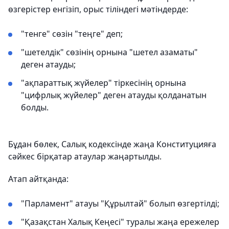
өзгерістер енгізіп, орыс тіліндегі мәтіндерде:
"тенге" сөзін "теңге" деп;
"шетелдік" сөзінің орнына "шетел азаматы"
деген атауды;
"ақпараттық жүйелер" тіркесінің орнына
"цифрлық жүйелер" деген атауды қолданатын
болды.
Бұдан бөлек, Салық кодексінде жаңа Конституцияға
сәйкес бірқатар атаулар жаңартылды.
Атап айтқанда:
"Парламент" атауы "Құрылтай" болып өзгертілді;
"Қазақстан Халық Кеңесі" туралы жаңа ережелер