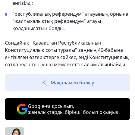
енгізілді;
"республикалық референдум" атауының орнына
"жалпыхалықтық референдум" атауы
қолданылатын болды.
Сондай-ақ "Қазақстан Республикасының
Конституциялық соты туралы" заңның 40-бабына
енгізілген өзгерістерге сәйкес, енді Конституциялық
сотқа жүгінгені үшін мемлекеттік алым алынбайды.
Мақаламен бөлісу
Google-ға қосылып,
жаңалықтарды бірінші болып оқыңыз