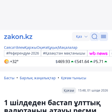
Қаз
Саясат
Әлем
Қаржы
Оқиға
Құқық
Мақалалар
#Референдум-2026
#Қазақстан мақтанышы
+32°
$
469.93
€
541.64
₽
5.71
Басты
Барлық жаңалықтар
Қоғам тынысы
Қоғам
15:48, 01 шілде 2026
1 шілдеден бастап ұлттық
валютаның атауы ресми