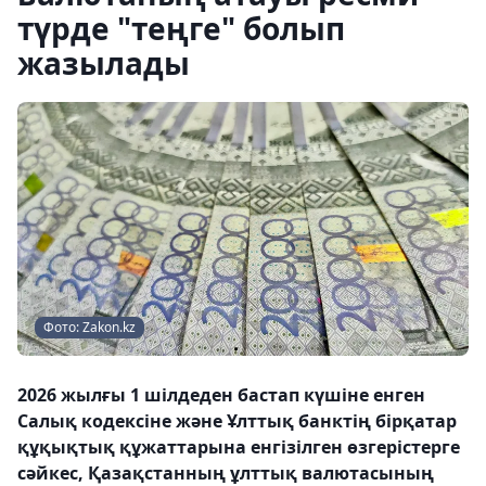
түрде "теңге" болып
жазылады
Фото: Zakon.kz
2026 жылғы 1 шілдеден бастап күшіне енген
Салық кодексіне және Ұлттық банктің бірқатар
құқықтық құжаттарына енгізілген өзгерістерге
сәйкес, Қазақстанның ұлттық валютасының