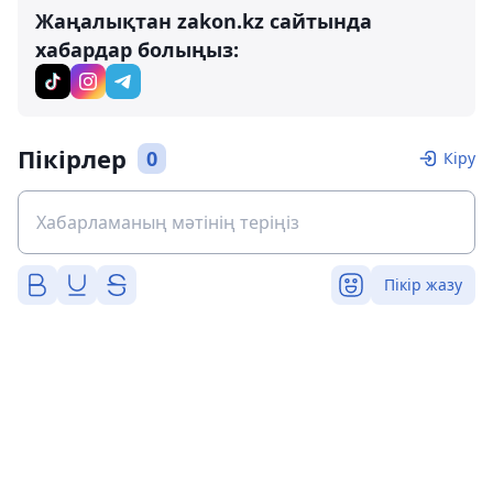
Жаңалықтан zakon.kz сайтында
хабардар болыңыз:
Пікірлер
0
Кіру
Пікір жазу