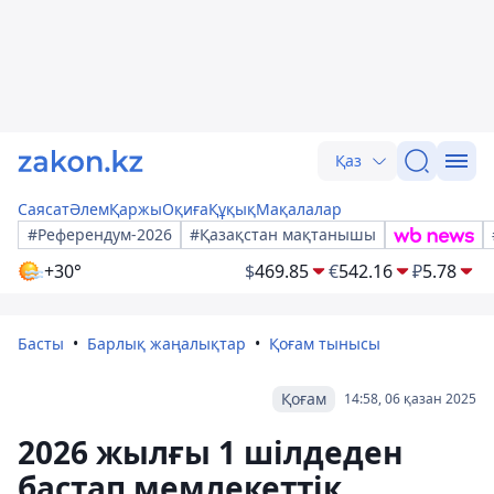
Қаз
Саясат
Әлем
Қаржы
Оқиға
Құқық
Мақалалар
#Референдум-2026
#Қазақстан мақтанышы
+30°
$
469.85
€
542.16
₽
5.78
Басты
Барлық жаңалықтар
Қоғам тынысы
Қоғам
14:58, 06 қазан 2025
2026 жылғы 1 шілдеден
бастап мемлекеттік