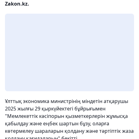
Zakon.kz.
Ұлттық экономика министрінің міндетін атқарушы
2025 жылғы 29 қыркүйектегі бұйрығымен
"Мемлекеттік кәсіпорын қызметкерлерін жұмысқа
қабылдау және еңбек шартын бұзу, оларға
көтермелеу шараларын қолдану және тәртіптік жаза
қолдану қағидаларын" бекітті.