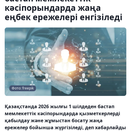
кәсіпорындарда жаңа
еңбек ережелері енгізіледі
Фото: freepik
Қазақстанда 2026 жылғы 1 шілдеден бастап
мемлекеттік кәсіпорындарда қызметкерлерді
қабылдау және жұмыстан босату жаңа
ережелер бойынша жүргізіледі, деп хабарлайды