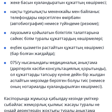
жеке басын куәландыратын құжаттың көшірмесі;
нақты тұрғылықты мекенжайы мен байланыс
телефондары көрсетілген өмірбаян
(автобиография) немесе түйіндеме (резюме);
лауазымға қойылатын біліктілік талаптарына
сәйкес білім туралы құжаттардың көшірмелері;
еңбек қызметін растайтын құжаттың көшірмесі
(бар болған жағдайда);
075/у нысанындағы медициналық анықтама
(дәрігерлік кәсіби-консультациялық қорытынды),
ол құжаттарды тапсыру күніне дейін бір жылдан
аспайтын мерзімде берілген болуы тиіс (немесе
оның нотариалды куәландырылған көшірмесі).
Кәсіпорында жұмысқа қабылдау кезінде үміткер
сыбайлас жемқорлық қылмыс жасауы туралы не
ондай деректердің жоқтығы туралы анықтама