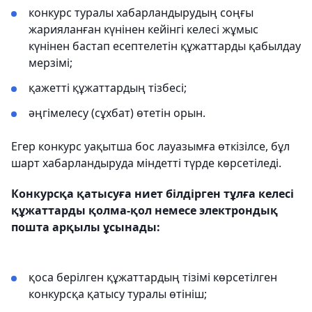
конкурс туралы хабарландырудың соңғы
жарияланған күнінен кейінгі келесі жұмыс
күнінен бастап есептелетін құжаттарды қабылдау
мерзімі;
қажетті құжаттардың тізбесі;
әңгімелесу (сұхбат) өтетін орын.
Егер конкурс уақытша бос лауазымға өткізілсе, бұл
шарт хабарландыруда міндетті түрде көрсетіледі.
Конкурсқа қатысуға ниет білдірген тұлға келесі
құжаттарды қолма-қол немесе электрондық
пошта арқылы ұсынады:
қоса берілген құжаттардың тізімі көрсетілген
конкурсқа қатысу туралы өтініш;