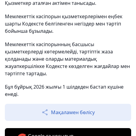
Қызметкер аталған актімен танысады.
Мемлекеттік кәсіпорын қызметкерлерімен еңбек
шарты Кодексте белгіленген негіздер мен тәртіп
бойынша бұзылады.
Мемлекеттік кәсіпорынның басшысы
қызметкерлерді көтермелейді, тәртіптік жаза
қолданады және оларды материалдық
жауапкершілікке Кодексте көзделген жағдайлар мен
тәртіпте тартады.
Бұл бұйрық 2026 жылғы 1 шілдеден бастап күшіне
енеді.
Мақаламен бөлісу