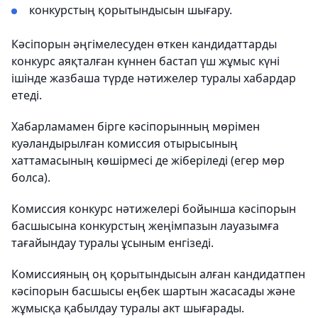
конкурстың қорытындысын шығару.
Кәсіпорын әңгімелесуден өткен кандидаттарды
конкурс аяқталған күннен бастап үш жұмыс күні
ішінде жазбаша түрде нәтижелер туралы хабардар
етеді.
Хабарламамен бірге кәсіпорынның мөрімен
куәландырылған комиссия отырысының
хаттамасының көшірмесі де жіберіледі (егер мөр
болса).
Комиссия конкурс нәтижелері бойынша кәсіпорын
басшысына конкурстың жеңімпазын лауазымға
тағайындау туралы ұсыным енгізеді.
Комиссияның оң қорытындысын алған кандидатпен
кәсіпорын басшысы еңбек шартын жасасады және
жұмысқа қабылдау туралы акт шығарады.