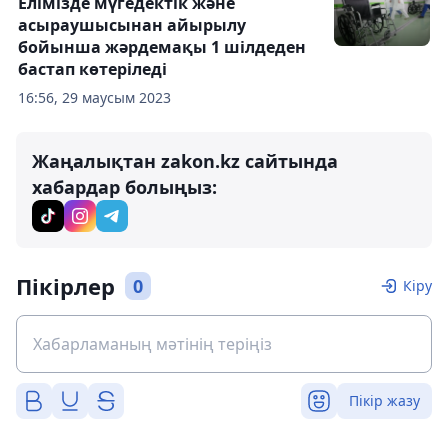
Елімізде мүгедектік және
асыраушысынан айырылу
бойынша жәрдемақы 1 шілдеден
бастап көтеріледі
16:56, 29 маусым 2023
Жаңалықтан zakon.kz сайтында
хабардар болыңыз:
Пікірлер
0
Кіру
Пікір жазу