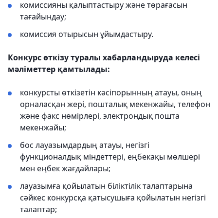
комиссияны қалыптастыру және төрағасын
тағайындау;
комиссия отырысын ұйымдастыру.
Конкурс өткізу туралы хабарландыруда келесі
мәліметтер қамтылады:
конкурсты өткізетін кәсіпорынның атауы, оның
орналасқан жері, пошталық мекенжайы, телефон
және факс нөмірлері, электрондық пошта
мекенжайы;
бос лауазымдардың атауы, негізгі
функционалдық міндеттері, еңбекақы мөлшері
мен еңбек жағдайлары;
лауазымға қойылатын біліктілік талаптарына
сәйкес конкурсқа қатысушыға қойылатын негізгі
талаптар;