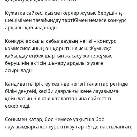
Құжатқа сәйкес, қызметкерлер жұмыс берушінің
шешімімен тағайындау тәртібімен немесе конкурс
арқылы қабылданады.
Конкурс арқылы қабылдаудың негізі – конкурс
комиссиясының оң қорытындысы. Жұмысқа
қабылдау еңбек шартын жасасу және жұмыс
берушінің актісін шығару арқылы жүзеге
асырылады.
Кандидатты іріктеу кезінде негізгі талаптар ретінде
білім деңгейі, кәсіби даярлығы және лауазымға
қойылатын біліктілік талаптарына сәйкестігі
ескеріледі.
Сонымен қатар, бос немесе уақытша бос
лауазымдарға конкурс өткізу тәртібі де нақтыланған.