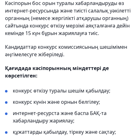
Кәсіпорын бос орын туралы хабарландыруды өз
интернет-ресурсында және тиісті салалық уәкілетті
органның (немесе жергілікті атқарушы органның)
сайтында конкурс өткізу мерзімі аяқталғанға дейін
кемінде 15 күн бұрын жариялауға тиіс.
Кандидаттар конкурс комиссиясының шешімімен
әңгімелесуге жіберіледі.
Қағидада кәсіпорынның міндеттері де
көрсетілген:
конкурс өткізу туралы шешім қабылдау;
конкурс күнін және орнын белгілеу;
интернет-ресурста және баспа БАҚ-та
хабарландыру жариялау;
құжаттарды қабылдау, тіркеу және сақтау;