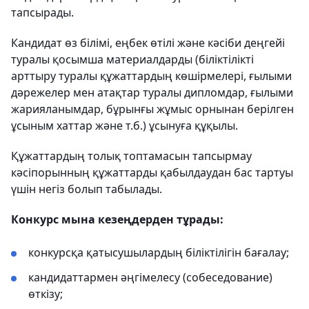
тапсырады.
Кандидат өз білімі, еңбек өтілі және кәсіби деңгейі
туралы қосымша материалдарды (біліктілікті
арттыру туралы құжаттардың көшірмелері, ғылыми
дәрежелер мен атақтар туралы дипломдар, ғылыми
жарияланымдар, бұрынғы жұмыс орнынан берілген
ұсыным хаттар және т.б.) ұсынуға құқылы.
Құжаттардың толық топтамасын тапсырмау
кәсіпорынның құжаттарды қабылдаудан бас тартуы
үшін негіз болып табылады.
Конкурс мына кезеңдерден тұрады:
конкурсқа қатысушылардың біліктілігін бағалау;
кандидаттармен әңгімелесу (собеседование)
өткізу;