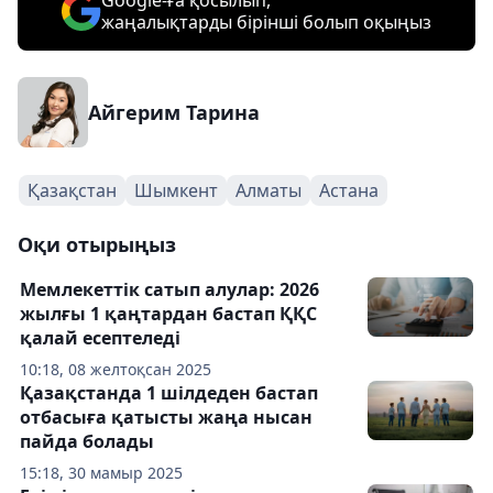
Google-ға қосылып,
жаңалықтарды бірінші болып оқыңыз
Айгерим Тарина
Қазақстан
Шымкент
Алматы
Астана
Оқи отырыңыз
Мемлекеттік сатып алулар: 2026
жылғы 1 қаңтардан бастап ҚҚС
қалай есептеледі
10:18, 08 желтоқсан 2025
Қазақстанда 1 шілдеден бастап
отбасыға қатысты жаңа нысан
пайда болады
15:18, 30 мамыр 2025